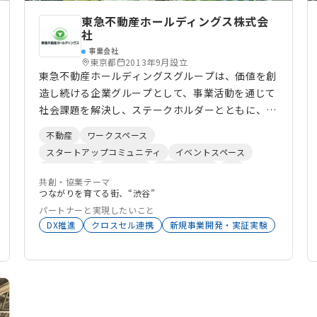
東急不動産ホールディングス株式会
社
事業会社
東京都
2013年9月設立
東急不動産ホールディングスグループは、価値を創
造し続ける企業グループとして、事業活動を通じて
社会課題を解決し、ステークホルダーとともに、サ
ステナブルな社会と成長をめざしています。また、
不動産
ワークスペース
当社グループは、持株会社である東急不動産ホール
スタートアップコミュニティ
イベントスペース
ディングスのもと、東急不動産、東急コミュニ
地域活性化
DeepTech
顧客体験向上
DX
ティー、東急リバブル、東急住宅リース、学生情報
共創・協業テーマ
サステナビリティ
エンタメ
新規事業開発
つながりを育てる街、“渋谷”
センターの主要5社を中心に多様な事業を展開して
ALLSector投資
CVC
グローバル
メディア
パートナーと実現したいこと
います。 オフィスや商業施設、分譲・賃貸住宅の
インバウンド
オープンイノベーション
DX推進
クロスセル連携
新規事業開発・実証実験
開発を行う都市開発事業だけでなく、再生可能エネ
アクセラレーター
実証実験
企業誘致
ルギーや物流・データセンターなど次世代のインフ
ラ開発を行う戦略投資事業。また、不動産の開発に
留まらず、その後の管理運営事業・不動産流通事業
を通じて、グループ全体で永く顧客と資産に関与・
価値提供しております。