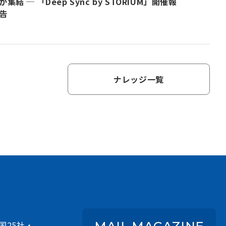
が集結 ─ 「Deep Sync by STORIUM」開催報
告
ナレッジ一覧
国25社・