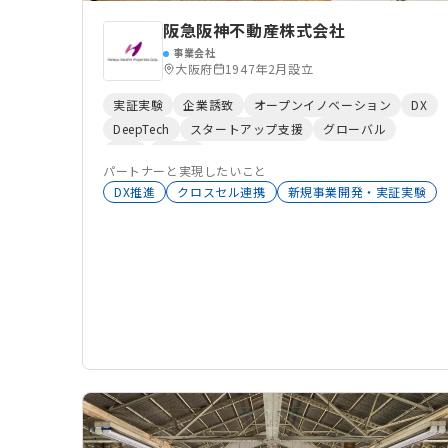
阪急阪神不動産株式会社
事業会社
大阪府
1947年2月設立
実証実験
企業誘致
オープンイノベーション
DX
DeepTech
スタートアップ支援
グローバル
CVC
不動産
パートナーと実現したいこと
DX推進
クロスセル連携
新規事業開発・実証実験