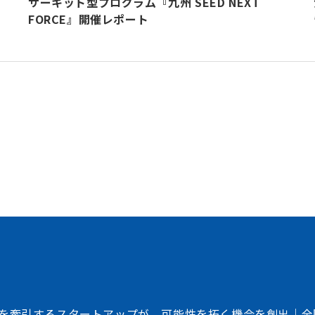
サーキット型プログラム『九州 SEED NEXT
FORCE』開催レポート
加速させる
トフォーム
、事業会社、自治体、アカデミアなど、イノベー
存在する情報の非対称性を解消し、価値ある
共創を加速させるイノベーション・プラット
を牽引するスタートアップが、可能性を拓く機会を創出｜全