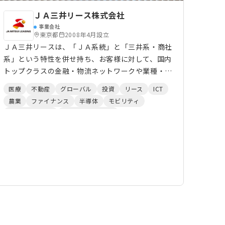
ＪＡ三井リース株式会社
事業会社
東京都
2008年4月設立
ＪＡ三井リースは、「ＪＡ系統」と「三井系・商社
系」という特性を併せ持ち、お客様に対して、国内
トップクラスの金融・物流ネットワークや業種・業
界に精通した専門力を活かした高付加価値サービ
医療
不動産
グローバル
投資
リース
ICT
ス・ソリューションを提供する、個性豊かなリース
農業
ファイナンス
半導体
モビリティ
会社です。 日本の食を支える農業や産業を支える
環境エネルギー
ベンチャーデット
製造業、流通産業をはじめ多くの分野で、国内外に
営業展開し、お客様の課題を解決するサービス提供
に取組んでいます。「モノ・事業・金融」起点のユ
ニークなビジネスの強化と、成長分野や当社の独自
性が発揮できる事業分野への注力により、専門性を
極めたユニークな会社となることを目指しており、
常に挑戦を続けてまいります。 また、ICT分野にお
ける有望スタートアップ企業からのニーズに応える
ために、2018年に総額50 億円の社内ベンチャー投