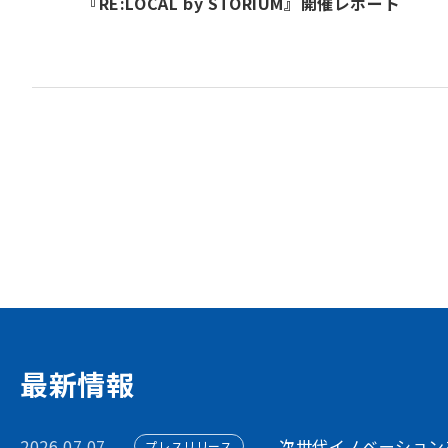
『RE:LOCAL by STORIUM』開催レポート
資金調達や協業・共創を
イノベーション・プラッ
STORIUMは、スタートアップ、投資家
ションを担う多様なステークホルダー間に
出会いを創出することで、資金調達や事業
フォームです
アカウント利用申請
最新情報
2026.07.07
次世代イノベーション
プレスリリース