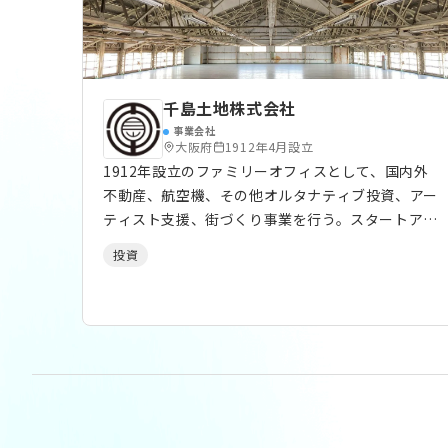
千島土地株式会社
事業会社
大阪府
1912年4月設立
1912年設立のファミリーオフィスとして、国内外
不動産、航空機、その他オルタナティブ投資、アー
ティスト支援、街づくり事業を行う。スタートアッ
プへの投資については50-300百万円程度の範囲で
投資
ミドルレイターステージをメインとして、長期保有
前提で出資。 CVCではないので事業シナジーは求め
ていませんが、保有アセット・ネットワークを活用
した支援は積極的に行います。