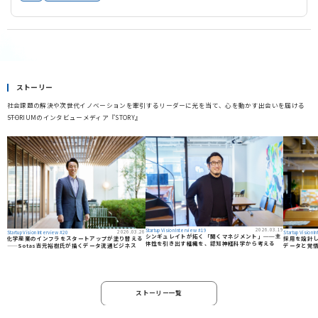
ストーリー
社会課題の解決や次世代イノベーションを牽引するリーダーに光を当て、心を動かす出会いを届ける
――STORIUMのインタビューメディア『STORY』
2026.03.19
Startup Vision Interview #19
2026.03.26
Startup Vision Interview #20
Startup Vision 
シンギュレイトが拓く「聞くマネジメント」──主
化学産業のインフラをスタートアップが塗り替える
採用を設計し直
体性を引き出す組織を、認知神経科学から考える
——Sotas吉元裕樹氏が描くデータ流通ビジネス
データと覚
ストーリー一覧