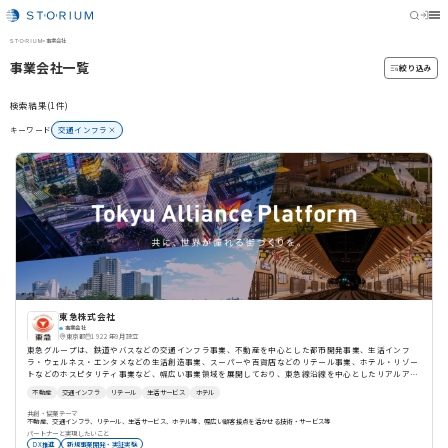
STORIUM
>
事業会社
事業会社一覧
絞り込み
検索結果(1件)
キーワード
交通インフラ
東急株式会社
事業会社
東京都
1922年9月設立
東急グループは、鉄道やバスなどの交通インフラ事業、不動産を中心とした都市開発事業、生活インフ
ラ・ウェルネス・エンタメなどの生活創造事業、スーパーや百貨店などのリテール事業、ホテル・リゾー
トなどのホスピタリティ事業など、幅広い事業領域を展開しており、東急線沿線を中心としたリアルア
セットと幅広い事業領域での顧客接点を活用した用途開発、社会実装が可能。イノベーション企業とのよ
不動産
交通インフラ
リテール
生活サービス
ホテル
り対等且つ双方向のコミュニケーションによる事業共創を推進し、既存ビジネスの構造改革を目指す。
共創・協業テーマ
不動産、交通インフラ、リテール、生活サービス、ホテル等、幅広い顧客接点を活かせる技術・サービス等
パートナーと実現したいこと
DX推進
新規事業開発・実証実験