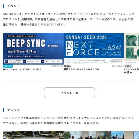
イベント
STORIUMでは、オンラインとオフラインを融合させたハイブリッド設計の交流イベントやマッチング
プログラムを定期開催。事前審査を通過した信頼性の高い企業キーパーソン限定のため、安心感と熱
量に満ちた、価値ある出会いが生まれています。
2026.09.16
2026.06.24
参加受付中
開催済み
開催済み
Deep Sync by STORIUM 2026
関西SEED NEXT FORCE 2026
RE:LOCAL
会議 ー
イベント一覧
ナレッジ
スタートアップや事業会社のイノベーターの挑戦を後押しするナレッジコンテンツ。表層的なノウハ
ウではなく、実践から導かれた本質的な示唆やブレイクスルーを届けます。