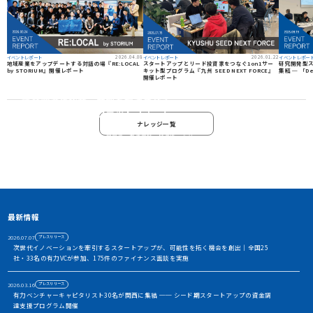
2026.04.08
2026.01.22
イベントレポート
イベントレポート
イベントレポー
地域産業をアップデートする対話の場『RE:LOCAL
スタートアップとリード投資家をつなぐ1on1サー
研究開発型ス
by STORIUM』開催レポート
キット型プログラム『九州 SEED NEXT FORCE』
集結 ─ 「De
開催レポート
資金調達や協業・共創を加速させる
イノベーション・プラットフォーム
ナレッジ一覧
STORIUMは、スタートアップ、投資家、事業会社、自治体、アカ
デミアなど、イノベーションを担う多様なステークホルダー間に存
在する情報の非対称性を解消し、価値ある出会いを創出すること
で、資金調達や事業共創を加速させるイノベーション・プラット
フォームです
アカウント利用申請
最新情報
2026.07.07
プレスリリース
次世代イノベーションを牽引するスタートアップが、可能性を拓く機会を創出｜全国25
社・33名の有力VCが参加、175件のファイナンス面談を実施
2026.03.16
プレスリリース
有力ベンチャーキャピタリスト30名が関西に集結 ── シード期スタートアップの資金調
達支援プログラム開催