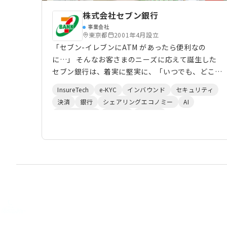
株式会社セブン銀行
事業会社
東京都
2001年4月設立
「セブン-イレブンにATM があったら便利なの
に…」 そんなお客さまのニーズに応えて誕生した
セブン銀行は、着実に堅実に、「いつでも、どこで
も、だれでも、安心して」ご利用いただけるATM
InsureTech
e-KYC
インバウンド
セキュリティ
サービスをつくり上げてきました。 今、私たちを
決済
銀行
シェアリングエコノミー
AI
取巻く環境は、スマートフォンの普及や決済手段の
ビッグデータ
HRTech
FinTech
多様化、ライフスタイルの変化などにより、大きく
変わりつつあります。数年後、十数年後にはどのよ
うな未来が待っているかわかりません。 私たち
は、そうした世の中の変化や多様化するお客さまの
ニーズに柔軟に対応し、「時代とともに変化し続け
ること」を目指します。これからも、誰にとっても
安心で使いやすく、世の中に必要とされる新しい便
利さを提供してまいります。