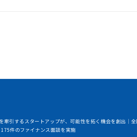
加速させる
トフォーム
、事業会社、自治体、アカデミアなど、イノベー
存在する情報の非対称性を解消し、価値ある
共創を加速させるイノベーション・プラット
を牽引するスタートアップが、可能性を拓く機会を創出｜全
、175件のファイナンス面談を実施