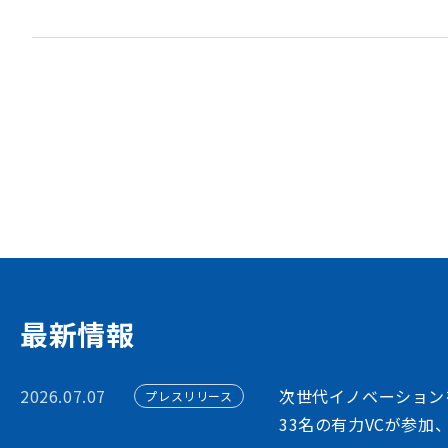
資金調達や協業・共創を
イノベーション・プラッ
STORIUMは、スタートアップ、投資家
ションを担う多様なステークホルダー間に
出会いを創出することで、資金調達や事業
フォームです
アカウント利用申請
最新情報
2026.07.07
次世代イノベーション
プレスリリース
33名の有力VCが参加