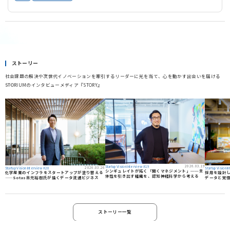
ストーリー
社会課題の解決や次世代イノベーションを牽引するリーダーに光を当て、心を動かす出会いを届ける
――STORIUMのインタビューメディア『STORY』
2026.03.19
Startup Vision Interview #19
2026.03.26
Startup Vision Interview #20
Startup Vision 
シンギュレイトが拓く「聞くマネジメント」──主
化学産業のインフラをスタートアップが塗り替える
採用を設計し直
体性を引き出す組織を、認知神経科学から考える
——Sotas吉元裕樹氏が描くデータ流通ビジネス
データと覚
ストーリー一覧