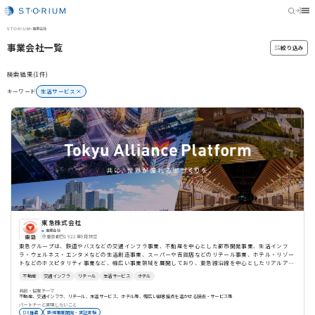
STORIUM
>
事業会社
事業会社一覧
絞り込み
検索結果(1件)
キーワード
生活サービス
東急株式会社
事業会社
東京都
1922年9月設立
東急グループは、鉄道やバスなどの交通インフラ事業、不動産を中心とした都市開発事業、生活インフ
ラ・ウェルネス・エンタメなどの生活創造事業、スーパーや百貨店などのリテール事業、ホテル・リゾー
トなどのホスピタリティ事業など、幅広い事業領域を展開しており、東急線沿線を中心としたリアルア
セットと幅広い事業領域での顧客接点を活用した用途開発、社会実装が可能。イノベーション企業とのよ
不動産
交通インフラ
リテール
生活サービス
ホテル
り対等且つ双方向のコミュニケーションによる事業共創を推進し、既存ビジネスの構造改革を目指す。
共創・協業テーマ
不動産、交通インフラ、リテール、生活サービス、ホテル等、幅広い顧客接点を活かせる技術・サービス等
パートナーと実現したいこと
DX推進
新規事業開発・実証実験