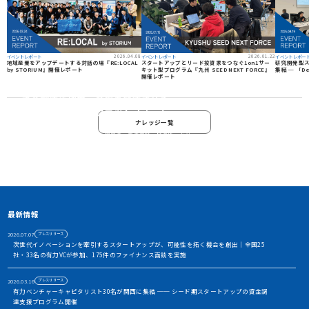
2026.04.08
2026.01.22
イベントレポート
イベントレポート
イベントレポー
地域産業をアップデートする対話の場『RE:LOCAL
スタートアップとリード投資家をつなぐ1on1サー
研究開発型ス
by STORIUM』開催レポート
キット型プログラム『九州 SEED NEXT FORCE』
集結 ─ 「De
開催レポート
資金調達や協業・共創を加速させる
イノベーション・プラットフォーム
ナレッジ一覧
STORIUMは、スタートアップ、投資家、事業会社、自治体、アカ
デミアなど、イノベーションを担う多様なステークホルダー間に存
在する情報の非対称性を解消し、価値ある出会いを創出すること
で、資金調達や事業共創を加速させるイノベーション・プラット
フォームです
アカウント利用申請
最新情報
2026.07.07
プレスリリース
次世代イノベーションを牽引するスタートアップが、可能性を拓く機会を創出｜全国25
社・33名の有力VCが参加、175件のファイナンス面談を実施
2026.03.16
プレスリリース
有力ベンチャーキャピタリスト30名が関西に集結 ── シード期スタートアップの資金調
達支援プログラム開催