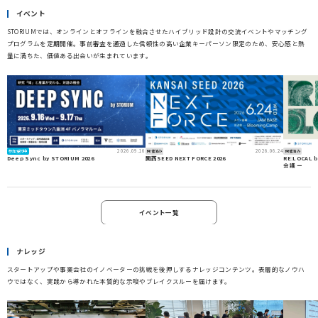
イベント
STORIUMでは、オンラインとオフラインを融合させたハイブリッド設計の交流イベントやマッチング
プログラムを定期開催。事前審査を通過した信頼性の高い企業キーパーソン限定のため、安心感と熱
量に満ちた、価値ある出会いが生まれています。
2026.09.16
2026.06.24
参加受付中
開催済み
開催済み
Deep Sync by STORIUM 2026
関西SEED NEXT FORCE 2026
RE:LOCAL
会議 ー
イベント一覧
ナレッジ
スタートアップや事業会社のイノベーターの挑戦を後押しするナレッジコンテンツ。表層的なノウハ
ウではなく、実践から導かれた本質的な示唆やブレイクスルーを届けます。