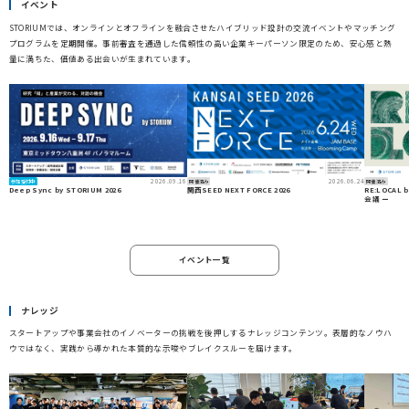
イベント
STORIUMでは、オンラインとオフラインを融合させたハイブリッド設計の交流イベントやマッチング
プログラムを定期開催。事前審査を通過した信頼性の高い企業キーパーソン限定のため、安心感と熱
量に満ちた、価値ある出会いが生まれています。
2026.09.16
2026.06.24
参加受付中
開催済み
開催済み
Deep Sync by STORIUM 2026
関西SEED NEXT FORCE 2026
RE:LOCAL
会議 ー
イベント一覧
ナレッジ
スタートアップや事業会社のイノベーターの挑戦を後押しするナレッジコンテンツ。表層的なノウハ
ウではなく、実践から導かれた本質的な示唆やブレイクスルーを届けます。