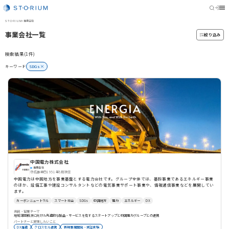
STORIUM
>
事業会社
事業会社一覧
絞り込み
検索結果(1件)
キーワード
SDGs
中国電力株式会社
事業会社
広島県
1951年5月設立
中国電力は中国地方を事業基盤とする電力会社です。グループ全体では、基幹事業であるエネルギー事業
のほか、設備工事や建設コンサルタントなどの電気事業サポート事業や、情報通信事業などを展開してい
ます。
カーボンニュートラル
スマート社会
SDGs
中国地方
電力
エネルギー
DX
共創・協業テーマ
地域課題解決に向けた先進的な製品・サービスを有するスタートアップと中国電力グループとの連携
パートナーと実現したいこと
DX推進
クロスセル連携
新規事業開発・実証実験