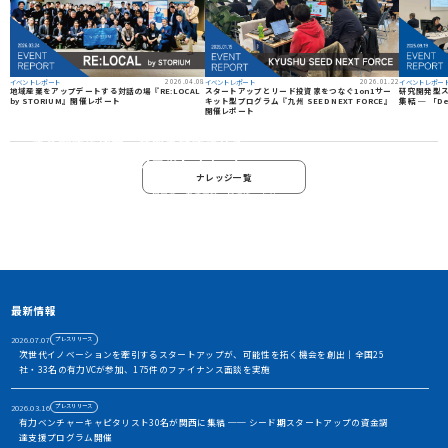
2026.04.08
2026.01.22
イベントレポート
イベントレポート
イベントレポー
地域産業をアップデートする対話の場『RE:LOCAL
スタートアップとリード投資家をつなぐ1on1サー
研究開発型ス
by STORIUM』開催レポート
キット型プログラム『九州 SEED NEXT FORCE』
集結 ─ 「De
開催レポート
資金調達や協業・共創を加速させる
イノベーション・プラットフォーム
ナレッジ一覧
STORIUMは、スタートアップ、投資家、事業会社、自治体、アカ
デミアなど、イノベーションを担う多様なステークホルダー間に存
在する情報の非対称性を解消し、価値ある出会いを創出すること
で、資金調達や事業共創を加速させるイノベーション・プラット
フォームです
アカウント利用申請
最新情報
2026.07.07
プレスリリース
次世代イノベーションを牽引するスタートアップが、可能性を拓く機会を創出｜全国25
社・33名の有力VCが参加、175件のファイナンス面談を実施
2026.03.16
プレスリリース
有力ベンチャーキャピタリスト30名が関西に集結 ── シード期スタートアップの資金調
達支援プログラム開催