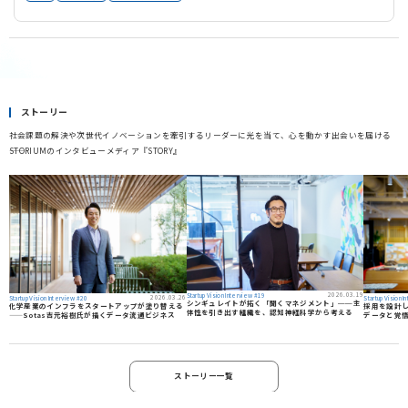
ストーリー
社会課題の解決や次世代イノベーションを牽引するリーダーに光を当て、心を動かす出会いを届ける
――STORIUMのインタビューメディア『STORY』
2026.03.19
Startup Vision Interview #19
2026.03.26
Startup Vision Interview #20
Startup Vision 
シンギュレイトが拓く「聞くマネジメント」──主
化学産業のインフラをスタートアップが塗り替える
採用を設計し直
体性を引き出す組織を、認知神経科学から考える
——Sotas吉元裕樹氏が描くデータ流通ビジネス
データと覚
ストーリー一覧