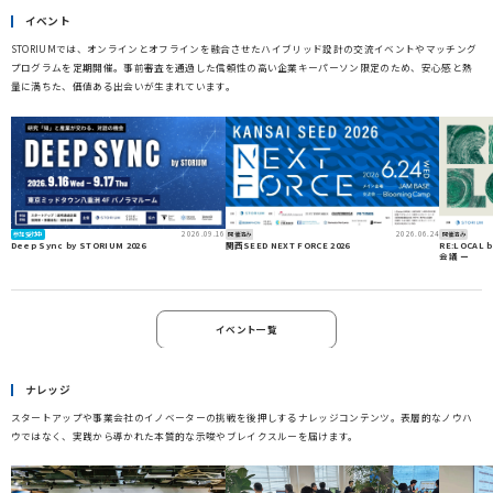
イベント
STORIUMでは、オンラインとオフラインを融合させたハイブリッド設計の交流イベントやマッチング
プログラムを定期開催。事前審査を通過した信頼性の高い企業キーパーソン限定のため、安心感と熱
量に満ちた、価値ある出会いが生まれています。
2026.09.16
2026.06.24
参加受付中
開催済み
開催済み
Deep Sync by STORIUM 2026
関西SEED NEXT FORCE 2026
RE:LOCAL
会議 ー
イベント一覧
ナレッジ
スタートアップや事業会社のイノベーターの挑戦を後押しするナレッジコンテンツ。表層的なノウハ
ウではなく、実践から導かれた本質的な示唆やブレイクスルーを届けます。