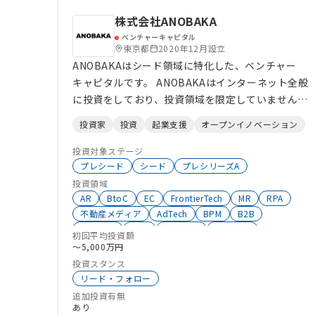
株式会社ANOBAKA
ベンチャーキャピタル
東京都
2020年12月設立
ANOBAKAはシード領域に特化した、ベンチャー
キャピタルです。 ANOBAKAはインターネット全般
に投資をしており、投資領域を限定していません。
ステージごとに必要な支援をIPOもしくは、M&Aま
投資家
投資
起業支援
オープンイノベーション
でサポートします。 初回面談から平均で1～2ヶ月
で、投資実行をしています。 累計投資先は100社を
投資対象ステージ
超えており、こちらからご覧いただけます。
プレシード
シード
プレシリーズA
https://anobaka.jp/portfolio/ ANOBAKA
投資領域
AR
BtoC
EC
FrontierTech
MR
RPA
Human Capitalにて、 オープンイノベーションの
不動産メディア
AdTech
BPM
B2B
支援としてスタートアップ留学事業も行っておりま
Contech
ESG
経理管理
知的財産
す。 https://anobakahumancapital.com/cross-
初回平均投資額
省エネ技術
画像AI
漁業・水産
〜5,000万円
work#fv
消費財メーカー
海外展開
流通
次世代事業
投資スタンス
次世代リーダー
映画・映像
新素材
リード・フォロー
教育サービス
教育
採用DX
建設設計
建設
追加投資有無
小売
売り上げ管理
商社
名古屋
化学
あり