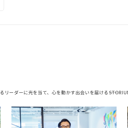
ーダーに光を当て、心を動かす出会いを届ける――STORIU