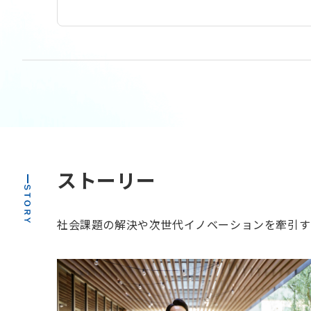
化粧品
住宅
暗号資産
介護
事業共創プラットフォーム
リモートワーク
マッチング
ペットテック
プラットフォーム事業
テスト自動化
タレントマネジメント
ソーシャルイノベーション
セキュリティ
スタートアップ
クラウドソーシング
エネルギー
iPaaS
eスポーツ
ABW
飲料・酒類
漁業
水産
VR
AR
MR
オープンイノベーション
スポーツ
エンタメ
AI
DX
SaaS
物流
不動産
ヘルスケア
HealthTech
FoodTech
EdTech
EC
Co2削減
AgriTech
AgeTech
ストーリー
社会課題の解決や次世代イノベーションを牽引するリ