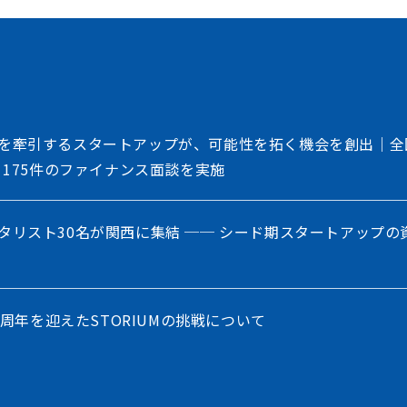
を牽引するスタートアップが、可能性を拓く機会を創出｜全
、175件のファイナンス面談を実施
タリスト30名が関西に集結 ── シード期スタートアップの
5周年を迎えたSTORIUMの挑戦について
の「出会いのプロセス」を再定義。ステークホルダー連携を進化