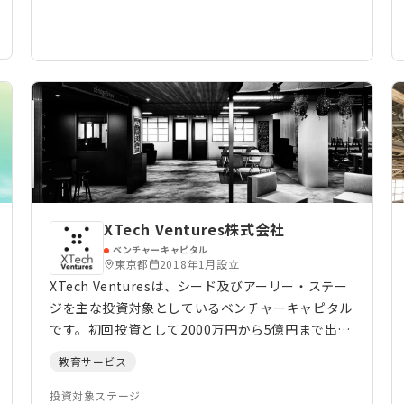
XTech Ventures株式会社
ベンチャーキャピタル
東京都
2018年1月設立
XTech Venturesは、シード及びアーリー・ステー
ジを主な投資対象としているベンチャーキャピタル
です。初回投資として2000万円から5億円まで出資
検討可能です。投資分野は敢えて絞っておらず、起
教育サービス
業家の皆さん自身が持つ事業・会社成長のインサイ
トを元に、BtoBからBtoCまで幅広いスタートアッ
投資対象ステージ