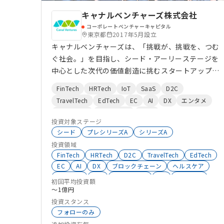
キャナルベンチャーズ株式会社
コーポレートベンチャーキャピタル
東京都
2017年5月設立
キャナルベンチャーズは、「挑戦が、挑戦を、つむ
ぐ社会。」を目指し、シード・アーリーステージを
中心とした次代の価値創造に挑むスタートアップ及
びVCへ投資します。 資金提供に留まらず、事業会
FinTech
HRTech
IoT
SaaS
D2C
社が持つアセットを活用してスタートアップの事業
TravelTech
EdTech
EC
AI
DX
エンタメ
成長に貢献し、挑戦の連鎖を創出していきます。
地域活性化
ヘルスケア
BtoB
投資対象ステージ
オープンイノベーション
HealthTech
不動産
シード
プレシリーズA
シリーズA
ESG
ロボティクス
CVC
SalesTech
投資領域
シェアリングエコノミー
AgriTech
FinTech
HRTech
D2C
TravelTech
EdTech
クラウドサービス
ClimateTech
ウェルビーイング
EC
AI
DX
ブロックチェーン
ヘルスケア
モビリティ
コミュニティ
生成系AI
エンタメ
IoT
HealthTech
VR
AgriTech
初回平均投資額
サプライチェーン
ロボティクス
サステナビリティ
Co2削減
〜1億円
物流
MaaS
教育
シェアリングエコノミー
投資スタンス
AgeTech
SaaS
メタバース
フォローのみ