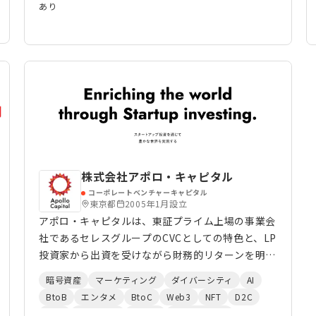
あり
株式会社アポロ・キャピタル
コーポレートベンチャーキャピタル
東京都
2005年1月設立
アポロ・キャピタルは、東証プライム上場の事業会
社であるセレスグループのCVCとしての特色と、LP
投資家から出資を受けながら財務的リターンを明確
に追求する独立系VCとしての特色とを複合的に持
暗号資産
マーケティング
ダイバーシティ
AI
ち合わせたCompounded* VCです。 単なる資金提
BtoB
エンタメ
BtoC
Web3
NFT
D2C
供に留まらず、各社様の成長フェーズに沿った多様
小売
eスポーツ
ゲーム
新規事業開発