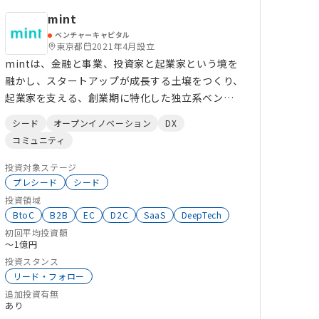
mint
ベンチャーキャピタル
東京都
2021年4月設立
mintは、金融と事業、投資家と起業家という境を
融かし、スタートアップが成長する土壌をつくり、
起業家を支える、創業期に特化した独立系ベン
チャーキャピタルです。
シード
オープンイノベーション
DX
コミュニティ
投資対象ステージ
プレシード
シード
投資領域
BtoC
B2B
EC
D2C
SaaS
DeepTech
初回平均投資額
〜1億円
投資スタンス
リード・フォロー
追加投資有無
あり