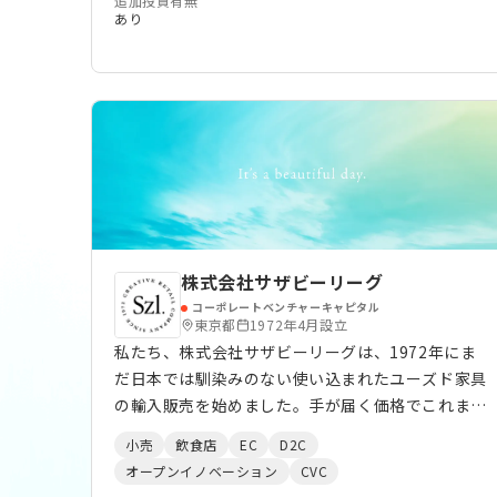
追加投資有無
あり
株式会社サザビーリーグ
コーポレートベンチャーキャピタル
東京都
1972年4月設立
私たち、株式会社サザビーリーグは、1972年にま
だ日本では馴染みのない使い込まれたユーズド家具
の輸入販売を始めました。手が届く価格でこれまで
の生活が少し楽しくなるような商品は、新しい価値
小売
飲食店
EC
D2C
観として多くのお客様に受け入れられました。 生
オープンイノベーション
CVC
活者の視点、新たな価値観の提案、そしてわくわく