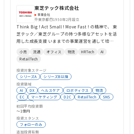
東芝テック株式会社
事業会社
東京都
1950年2月設立
Think Big ! Act Small ! Move Fast ! の精神で、 東
芝テック／東芝グループの持つ多様なアセットを活
用した成長支援 いままでの事業運営を通して培っ
てきた事業アセットを、 投資先スタートアップ企
小売
流通
オフィス
物流
HRTech
AI
業様の事業ステージに合わせたご支援を通して 経
RetailTech
営者とともに事業成長のお手伝いをさせていただき
ます。
投資対象ステージ
シリーズA
シリーズB以降
投資領域
AI
DX
ヘルスケア
ロボティクス
物流
EC
マーケティング
D2C
RetailTech
SNS
飲食店
初回平均投資額
〜1億円
投資スタンス
フォローのみ
追加投資有無