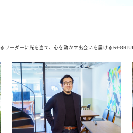
コンサルティング
エンゲージメント
自動車
Webデザイン
バーチャル空間
空き家問題
ーダーに光を当て、心を動かす出会いを届ける――STORIU