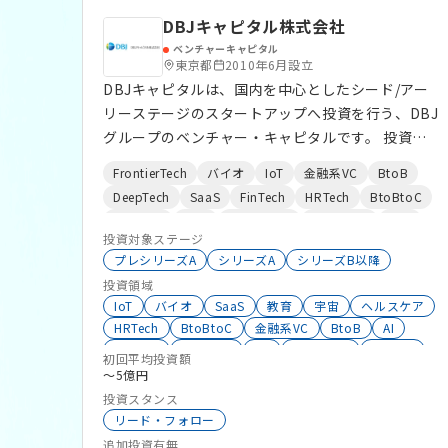
アップ 2024年3月末現在で7社（うち海外スタート
DBJキャピタル株式会社
アップ2社）に出資を行っている。
ベンチャーキャピタル
東京都
2010年6月設立
DBJキャピタルは、国内を中心としたシード/アー
リーステージのスタートアップへ投資を行う、DBJ
グループのベンチャー・キャピタルです。 投資分
野 ・フロンティアテック ・IT ・バイオ・ヘルスケ
FrontierTech
バイオ
IoT
金融系VC
BtoB
ア 強み ・成長ステージを問わない一気通貫の長期
DeepTech
SaaS
FinTech
HRTech
BtoBtoC
投資 ・多様なネットワークの提供による事業支援
エンタメ
D2C
コンテンツ
eスポーツ
SNS
・DBJグループとしての高い信用力
投資対象ステージ
BtoC
DX
シェアリングエコノミー
プレシリーズA
シリーズA
シリーズB以降
ClimateTech
EdTech
RetailTech
投資
投資領域
IoT
バイオ
SaaS
教育
宇宙
ヘルスケア
HRTech
BtoBtoC
金融系VC
BtoB
AI
FinTech
エンタメ
DX
DeepTech
EdTech
初回平均投資額
BtoC
eスポーツ
RetailTech
〜5億円
サイバーセキュリティ
SNS
D2C
投資スタンス
ClimateTech
シェアリングエコノミー
Co2削減
リード・フォロー
インバウンド
コンテンツ
追加投資有無