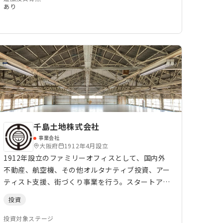
圏）」を形成しています。楽天キャピタルは、これ
あり
らの知見・経験を生かしつつ、株主価値の最大化を
目指して革新的なスタートアップへの投資と支援を
推進していきます。
千島土地株式会社
事業会社
大阪府
1912年4月設立
1912年設立のファミリーオフィスとして、国内外
不動産、航空機、その他オルタナティブ投資、アー
ティスト支援、街づくり事業を行う。スタートアッ
プへの投資については50-300百万円程度の範囲で
投資
ミドルレイターステージをメインとして、長期保有
前提で出資。 CVCではないので事業シナジーは求め
投資対象ステージ