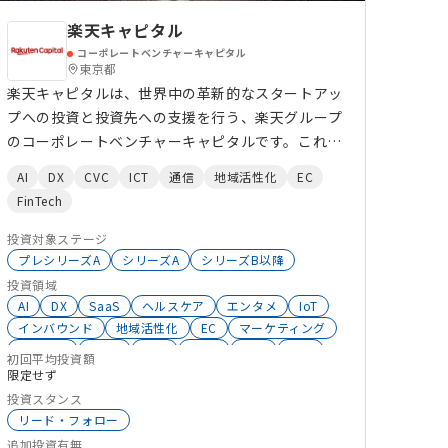
楽天キャピタル
コーポレートベンチャーキャピタル
東京都
楽天キャピタルは、世界中の革新的なスタートアッ
プへの投資と投資先への支援を行う、楽天グループ
のコーポレートベンチャーキャピタルです。これま
で、世界中でCareem、 Carousell、 GoTo、
AI
DX
CVC
ICT
通信
地域活性化
EC
Lyft、Pinterest、Upstartを含む70社以上のス
FinTech
タートアップに投資を行ってきました。 楽天グ
ループは、国内外において、Eコマースをはじめ、
投資対象ステージ
モバイルサービス、トラベル、デジタルコンテンツ
プレシリーズA
シリーズA
シリーズB以降
などのインターネットサービス、クレジットカード
投資領域
AI
DX
SaaS
ヘルスケア
エンタメ
IoT
をはじめ、銀行、証券、保険、電子マネーなどの
インバウンド
地域活性化
EC
マーケティング
FinTech（金融）サービス、さらにプロスポーツと
AgeTech
BtoC
小売
BtoB
D2C
通信
いった多岐にわたる分野で70以上のサービスを提
初回平均投資額
生成系AI
高齢化社会
ビッグデータ
ICT
限定せず
供しています。これらサービスを、楽天会員を中心
サイバーセキュリティ
学校
投資スタンス
としたメンバーシップを軸に有機的に結びつけるこ
リード・フォロー
とで、他にはない独自の「楽天エコシステム（経済
追加投資有無