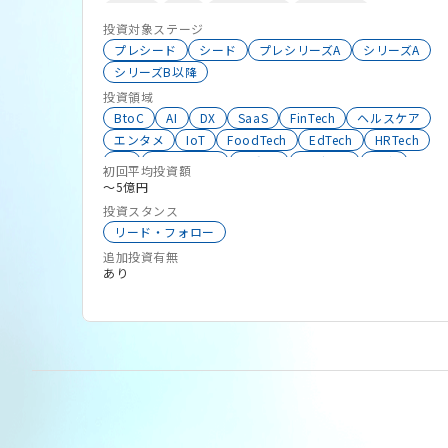
不動産
ESG
HealthTech
SalesTech
イターを対象とし、出資額も1千万円～5億円まで
投資対象ステージ
シェアリングエコノミー
FoodTech
医療
検討可能です。
プレシード
シード
プレシリーズA
シリーズA
スタートアップ支援
メディア
メタバース
シリーズB以降
BtoBtoC
CVC
サステナビリティ
EC
MaaS
投資領域
コンテンツ
ブロックチェーン
物流
教育
BtoC
AI
DX
SaaS
FinTech
ヘルスケア
モビリティ
コミュニティ
D2C
Web3
SNS
エンタメ
IoT
FoodTech
EdTech
HRTech
VR
HealthTech
不動産
メディア
医療
初回平均投資額
ブロックチェーン
サステナビリティ
物流
〜5億円
教育
Web3
ESG
EC
投資スタンス
リード・フォロー
追加投資有無
あり