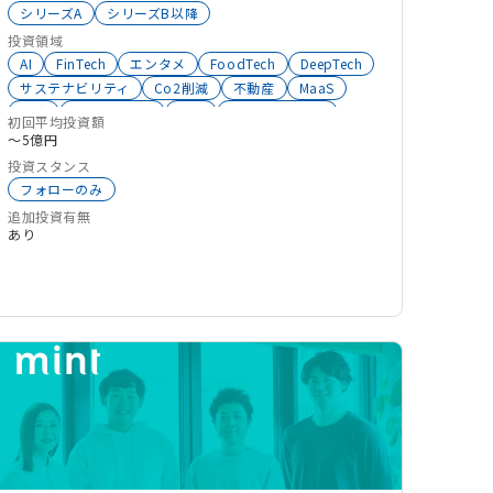
ていませんが、保有アセット・ネットワークを活用
シリーズA
シリーズB以降
した支援は積極的に行います。
投資領域
AI
FinTech
エンタメ
FoodTech
DeepTech
サステナビリティ
Co2削減
不動産
MaaS
物流
ClimateTech
ESG
環境エネルギー
初回平均投資額
宇宙
BtoC
モビリティ
新素材
ドローン
〜5億円
コンテンツ
D2C
グローバル
エネルギー
投資スタンス
InsureTech
製造業
インフラ
フォローのみ
大学発スタートアップ
CleanTech
生成系AI
追加投資有無
交通
投資
あり