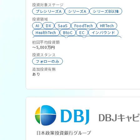
するような面白いコトを実行する行動力。 The
投資対象ステージ
SAZABY LEAGUEが今でも大切にしているDNAは
プレシリーズA
シリーズA
シリーズB以降
ここからスタートし、現在では「アパレル」「服飾
投資領域
AI
DX
SaaS
FoodTech
HRTech
雑貨」「生活雑貨」「飲食」「ビューティ」と、ラ
HealthTech
BtoC
EC
インバウンド
イフスタイルのすべてにおよんでいます。 その多
マーケティング
Web3
サステナビリティ
くを占めるのは、自らのクリエイティビティによっ
初回平均投資額
FemTech
BtoBtoC
ウェルビーイング
D2C
〜5,000万円
て生み出されるオリジナルブランド。 そして、グ
RetailTech
BeautyTech
投資スタンス
ローバルな視点で魅力あふれるコンセプトを紹介す
サーキュラーエコノミー
顧客体験向上
生成系AI
フォローのみ
るアライアンスブランド。 半歩先の視点や感性を
Restaurant Tech
飲食店
小売
働き方改革
追加投資有無
忘れることなく、私たちにしか創れないモノを、私
あり
たちにしかできないやり方で、新しい価値観を創り
上げながら「LEAGUE」として成長図を描いていき
ます。 2022年4月よりスタートアップ投資（BS投
資）をスタート。 ライフスタイル提案におけるサ
ザビーリーグ経済圏を広げていくことを目的とし、
投資検討における重点項目は次のとおりです。 ・
既存事業の課題解決型の事業連携が可能なスタート
アップ ・サザビーリーグが手掛けていないライフ
スタイル提案領域で事業展開を行っているスタート