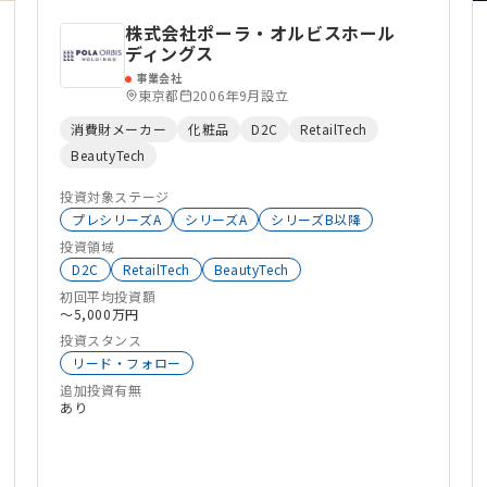
株式会社ポーラ・オルビスホール
ディングス
事業会社
東京都
2006年9月設立
消費財メーカー
化粧品
D2C
RetailTech
BeautyTech
投資対象ステージ
プレシリーズA
シリーズA
シリーズB以降
投資領域
D2C
RetailTech
BeautyTech
初回平均投資額
〜5,000万円
投資スタンス
リード・フォロー
追加投資有無
あり