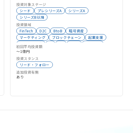
な事業支援、経営支援を提供いたします。 セレス
投資対象ステージ
コンテンツ
子育て
グループの事業は、スマートフォンメディアを中心
シード
プレシリーズA
シリーズA
としたモバイルサービスの企画・開発・運営を行う
シリーズB以降
「モバイルサービス事業」と、ブロックチェーン関
投資領域
連事業、ファクタリングサービス及び投資育成事業
FinTech
D2C
BtoB
暗号資産
マーケティング
ブロックチェーン
起業支援
からなる「フィナンシャルサービス事業」で構成さ
新規事業開発
AI
DX
SaaS
エンタメ
れております。 2017年から投資活動を行っている
初回平均投資額
HealthTech
HRTech
VR
Web3
Co2削減
〜1億円
CVCです。 アーリーからミドルの企業様を中心に投
不動産
シェアリングエコノミー
インバウンド
投資スタンス
資をしており、次回ラウンド時の追加投資も積極的
メディア
EC
ALLSector投資
BtoC
リード・フォロー
に行っています。 事業会社のCVCとして、事業と
メタバース
コンテンツ
eスポーツ
スポーツ
追加投資有無
ファイナンスの双方で将来を見据え、長く伴走をさ
小売
BtoBtoC
通信
NFT
AR
C2C
あり
せていただきたいと考えております。
マーケットプレイス
クラウドサービス
CVC
クリエイターエコノミー
人材育成
顧客体験向上
観光
生成系AI
レジャー
ゲーム
タレントマネジメント
SNS
飲食店
住宅
RealTech
コミュニティ
Sales Enablement
エンプラ向けサービス
地域スタートアップ
クラウドファンディング
ソーシャルイノベーション
スタートアップ支援
投資
採用支援
資産形成