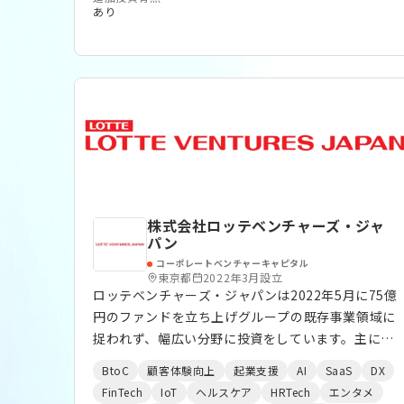
あり
株式会社ロッテベンチャーズ・ジャ
パン
コーポレートベンチャーキャピタル
東京都
2022年3月設立
ロッテベンチャーズ・ジャパンは2022年5月に75億
円のファンドを立ち上げグループの既存事業領域に
捉われず、幅広い分野に投資をしています。主にコ
ンシューマー向けのサービス、プロダクト、テクノ
BtoC
顧客体験向上
起業支援
AI
SaaS
DX
ロジーを得意領域としていますが、これに関わらず
FinTech
IoT
ヘルスケア
HRTech
エンタメ
幅広く投資しています。投資ステージはシード～レ