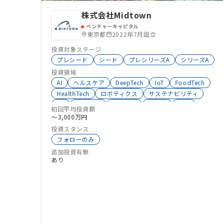
株式会社Midtown
ベンチャーキャピタル
東京都
2022年7月設立
投資対象ステージ
プレシード
シード
プレシリーズA
シリーズA
投資領域
AI
ヘルスケア
DeepTech
IoT
FoodTech
HealthTech
ロボティクス
サステナビリティ
VR
AgriTech
Co2削減
バイオ
ESG
初回平均投資額
ClimateTech
環境エネルギー
宇宙
医療
〜3,000万円
AgeTech
介護
ウェルビーイング
モビリティ
投資スタンス
大学発スタートアップ
生成系AI
新素材
フォローのみ
グローバル
サーキュラーエコノミー
エネルギー
追加投資有無
スマートシティ
ドローン
FemTech
あり
セキュリティ
新規事業開発
ライフサイエンス
オープンイノベーション
創薬
インフラ
FrontierTech
ソーシャルイノベーション
CleanTech
化学
スタートアップ支援
ベンチャーデット
M&A
独立系VC
防災