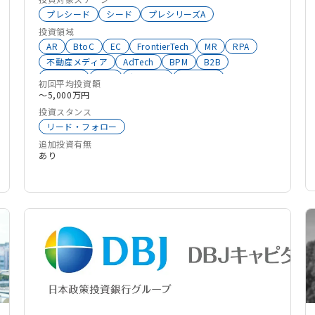
超えており、こちらからご覧いただけます。
プレシード
シード
プレシリーズA
https://anobaka.jp/portfolio/ ANOBAKA
投資領域
AR
BtoC
EC
FrontierTech
MR
RPA
Human Capitalにて、 オープンイノベーションの
不動産メディア
AdTech
BPM
B2B
支援としてスタートアップ留学事業も行っておりま
Contech
ESG
経理管理
知的財産
す。 https://anobakahumancapital.com/cross-
初回平均投資額
省エネ技術
画像AI
漁業・水産
〜5,000万円
work#fv
消費財メーカー
海外展開
流通
次世代事業
投資スタンス
次世代リーダー
映画・映像
新素材
リード・フォロー
教育サービス
教育
採用DX
建設設計
建設
追加投資有無
小売
売り上げ管理
商社
名古屋
化学
あり
化粧品
住宅
暗号資産
介護
事業共創プラットフォーム
リモートワーク
マッチング
ペットテック
プラットフォーム事業
テスト自動化
タレントマネジメント
ソーシャルイノベーション
セキュリティ
スタートアップ
クラウドソーシング
エネルギー
iPaaS
eスポーツ
ABW
飲料・酒類
漁業
水産
VR
AR
MR
オープンイノベーション
スポーツ
エンタメ
AI
DX
SaaS
物流
不動産
ヘルスケア
HealthTech
FoodTech