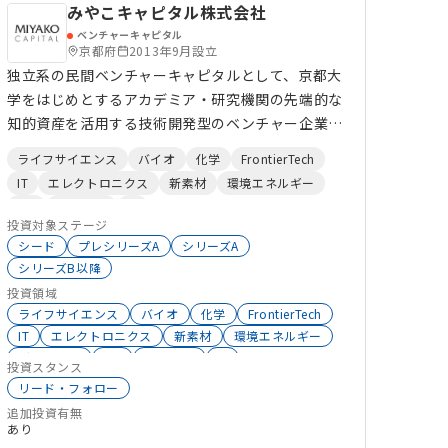
みやこキャピタル株式会社
ベンチャーキャピタル
京都府
2013年9月設立
独立系の民間ベンチャーキャピタルとして、京都大
学をはじめとするアカデミア・研究機関の先端的な
知的資産を活用する技術開発型のベンチャー企業へ
の投資を行うとともに、テクノロジーの社会実装に
ライフサイエンス
バイオ
化学
FrontierTech
繋がる産学連携活動などの成長支援を通じて、次世
IT
エレクトロニクス
新素材
環境エネルギー
代の有力産業・イノベーションを創出してまいりま
IoT
AgriTech
AI
す。
投資対象ステージ
シード
プレシリーズA
シリーズA
シリーズB以降
投資領域
ライフサイエンス
バイオ
化学
FrontierTech
IT
エレクトロニクス
新素材
環境エネルギー
グローバル
IoT
AgriTech
AI
投資スタンス
リード・フォロー
追加投資有無
あり