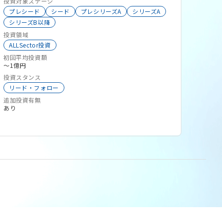
投資対象ステージ
BtoC
グローバル
エンタメ
サステナビリティ
場に挑戦する起業家にとっての最初の理解者とし
プレシード
シード
プレシリーズA
シリーズA
独立系VC
ClimateTech
ロボティクス
て、伴走者として、そして旗振り役として支援しま
シリーズB以降
大学発スタートアップ
SalesTech
ビッグデータ
す。 ■投資ステージ・サイズ ✔︎ 創業初期のプレ
投資領域
生成系AI
エンプラ向けサービス
Co2削減
シードは1000~3000万円の投資から、プロダクト
ALLSector投資
環境エネルギー
コンテンツ
建設業
宇宙
ローンチ済みのシードは3000~5000万の投資を
初回平均投資額
サプライチェーン
eスポーツ
セキュリティ
〜1億円
行っています。 ✔︎ プレシード・シードの場合は積
インフラ
クリエイターエコノミー
ゲーム
投資スタンス
極的にリード投資を行います。2025年現在、リー
CleanTech
新素材
マーケットプレイス
リード・フォロー
ド投資率は約7割。フォロー投資も可能です。 ✔︎
サイバーセキュリティ
第一次産業
FrontierTech
追加投資有無
アーリー期以降への投資も最大1億円まで可能で
あり
す。 ■投資領域 ✔︎ 人類へのインパクト領域：最新
技術の普及に伴う労働/文化への切り込み、気候変
動/食糧生産など顕在化する社会問題解決 ✔︎ 産業革
新領域：DX・AXによる生産性向上/産業構造の転
換、レガシー産業への切り込み/ロールアップ展開
✔︎ Japan Culture to Global領域：アニメ/e-
sports/VTuberなど日本発コンテンツやIP、食文化
を軸にしたグローバル展開