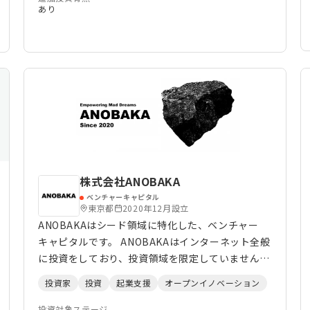
あり
株式会社ANOBAKA
ベンチャーキャピタル
東京都
2020年12月設立
ANOBAKAはシード領域に特化した、ベンチャー
キャピタルです。 ANOBAKAはインターネット全般
に投資をしており、投資領域を限定していません。
ステージごとに必要な支援をIPOもしくは、M&Aま
投資家
投資
起業支援
オープンイノベーション
でサポートします。 初回面談から平均で1～2ヶ月
で、投資実行をしています。 累計投資先は100社を
投資対象ステージ