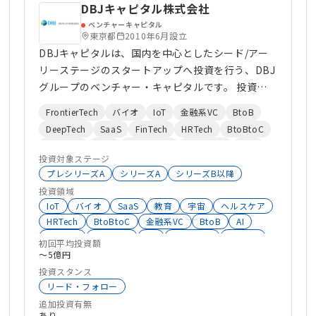
DBJキャピタル株式会社
EdTech
EC
Co2削減
AgriTech
AgeTech
ベンチャーキャピタル
東京都
2010年6月設立
DBJキャピタルは、国内を中心としたシード/アー
リーステージのスタートアップへ投資を行う、DBJ
グループのベンチャー・キャピタルです。 投資分
野 ・フロンティアテック ・IT ・バイオ・ヘルスケ
FrontierTech
バイオ
IoT
金融系VC
BtoB
ア 強み ・成長ステージを問わない一気通貫の長期
DeepTech
SaaS
FinTech
HRTech
BtoBtoC
投資 ・多様なネットワークの提供による事業支援
エンタメ
D2C
コンテンツ
eスポーツ
SNS
・DBJグループとしての高い信用力
投資対象ステージ
BtoC
DX
シェアリングエコノミー
プレシリーズA
シリーズA
シリーズB以降
ClimateTech
EdTech
RetailTech
投資
投資領域
IoT
バイオ
SaaS
教育
宇宙
ヘルスケア
HRTech
BtoBtoC
金融系VC
BtoB
AI
FinTech
エンタメ
DX
DeepTech
EdTech
初回平均投資額
BtoC
eスポーツ
RetailTech
〜5億円
サイバーセキュリティ
SNS
D2C
投資スタンス
ClimateTech
シェアリングエコノミー
Co2削減
リード・フォロー
インバウンド
コンテンツ
追加投資有無
あり