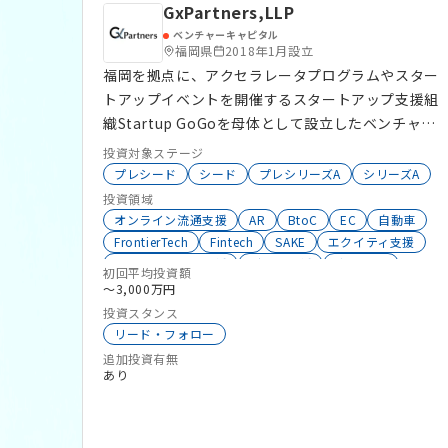
す。 投資判断軸等の詳細についてはホームページ
GxPartners,LLP
にてご確認いただくことができます。
ベンチャーキャピタル
福岡県
2018年1月設立
https://partnersfund.vc/ オフィスアワー（起業
福岡を拠点に、アクセラレータプログラムやスター
家面談）の実施 パートナーズファンドはスタート
トアップイベントを開催するスタートアップ支援組
アップ起業家の皆様と面談可能な日時をオフィスア
織Startup GoGoを母体として設立したベンチャー
ワーとして公開しています。ご希望される方には起
キャピタルです。FVPと共同で、九州域内の大手企
業前後問わず個別でオンラインにて面談させていた
投資対象ステージ
業数社が出資する九州オープンイノベーションファ
だきます。 下記URLよりご確認の上、必要情報の
プレシード
シード
プレシリーズA
シリーズA
ンドを運営しています。 https://gxpartners.vc
入力及び面談日程の調整をお願い致します。 日程
投資領域
調整URL：
オンライン流通支援
AR
BtoC
EC
自動車
FrontierTech
Fintech
SAKE
エクイティ支援
https://www.jicoo.com/t/dc1TIEz_HZdI/f/yrwD
スタートアップ支援
デット支援
独立系VC
xJQq50lf
初回平均投資額
FinTech
EdTech
DX
AI
FemTech
〜3,000万円
投資スタンス
リード・フォロー
追加投資有無
あり