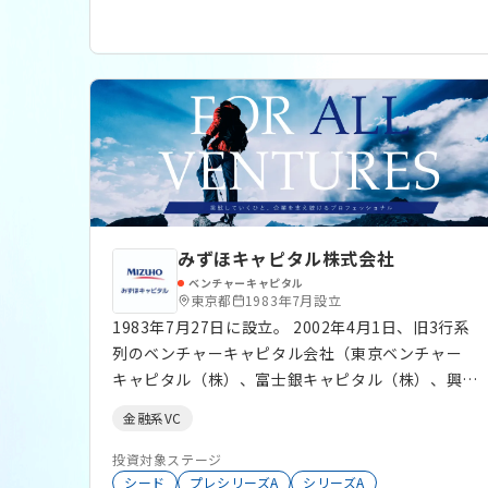
みずほキャピタル株式会社
ベンチャーキャピタル
東京都
1983年7月設立
1983年7月27日に設立。 2002年4月1日、旧3行系
列のベンチャーキャピタル会社（東京ベンチャー
キャピタル（株）、富士銀キャピタル（株）、興銀
インベストメント（株））が分割・合併。 みずほ
金融系VC
フィナンシャルグループにおける統合ベンチャー
キャピタルとしてスタート。 ご支援先の累計上場
投資対象ステージ
社数は900超。
シード
プレシリーズA
シリーズA