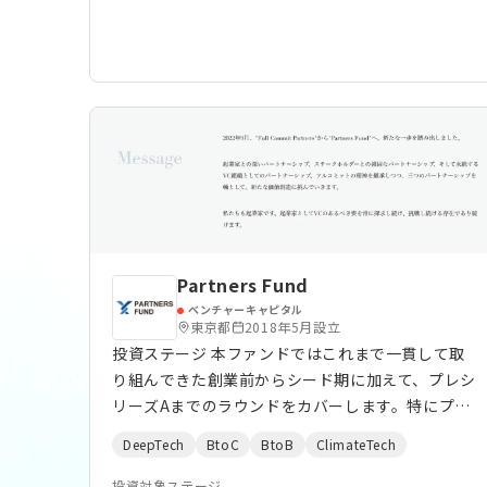
製造業
Partners Fund
ベンチャーキャピタル
東京都
2018年5月設立
投資ステージ 本ファンドではこれまで一貫して取
り組んできた創業前からシード期に加えて、プレシ
リーズAまでのラウンドをカバーします。特にプレ
シリーズAにおいて求められる検証やトラクション
DeepTech
BtoC
BtoB
ClimateTech
がまだない段階は投資家が少なく資金調達が難しい
ステージとなっています。わたしたちはこのステー
投資対象ステージ