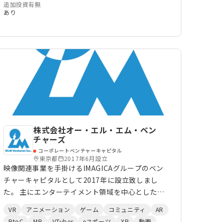
追加投資有無
あり
株式会社オー・エル・エム・ベン
チャーズ
コーポレートベンチャーキャピタル
東京都
2017年6月設立
映像関連事業を手掛けるIMAGICAグループのベン
チャーキャピタルとして2017年に設立致しまし
た。 主にエンターテイメント領域を中心としたス
タートアップへ投資活動を展開しております。
VR
アニメーション
ゲーム
コミュニティ
AR
BtoC
MR
VTuber
eスポーツ
XR
動画