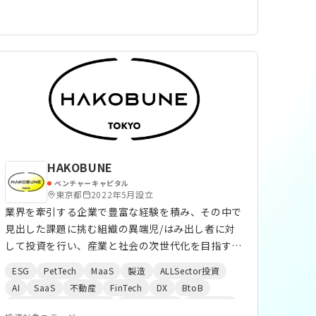
HAKOBUNE
ベンチャーキャピタル
東京都
2022年5月設立
業界を牽引する企業で豊富な経験を積み、その中で
見出した課題に挑む組織の異端児/はみ出し者に対
して投資を行い、産業と社会の次世代化を目指す大
人起業家の創業期を支援する独立系シードVCで
ESG
PetTech
MaaS
製造
ALLSector投資
す。 ■Philosophy HAKOBUNEは“変化に挑戦す
AI
SaaS
不動産
FinTech
DX
BtoB
る人”へ投資します。 誰も気付いていない課題、見
オープンイノベーション
新規事業開発
DeepTech
過ごされてきたニーズ、次の世代の価値観。 新市