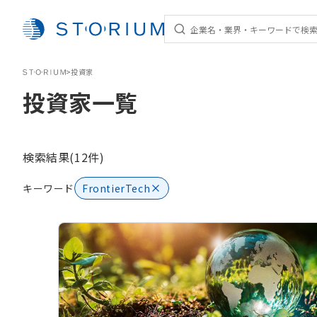
STORIUM
>
投資家
投資家一覧
検索結果(12件)
キーワード
FrontierTech