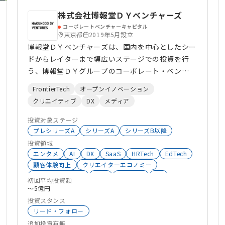
株式会社博報堂ＤＹベンチャーズ
コーポレートベンチャーキャピタル
東京都
2019年5月設立
博報堂ＤＹベンチャーズは、国内を中心としたシー
ドからレイターまで幅広いステージでの投資を行
う、博報堂ＤＹグループのコーポレート・ベン
チャー・キャピタルです。
FrontierTech
オープンイノベーション
クリエイティブ
DX
メディア
投資対象ステージ
プレシリーズA
シリーズA
シリーズB以降
投資領域
エンタメ
AI
DX
SaaS
HRTech
EdTech
顧客体験向上
クリエイターエコノミー
ブロックチェーン
物流
AgriTech
EC
初回平均投資額
マーケティング
コンテンツ
SalesTech
〜5億円
RetailTech
AdTech
生成系AI
XR
R&D
投資スタンス
リード・フォロー
追加投資有無