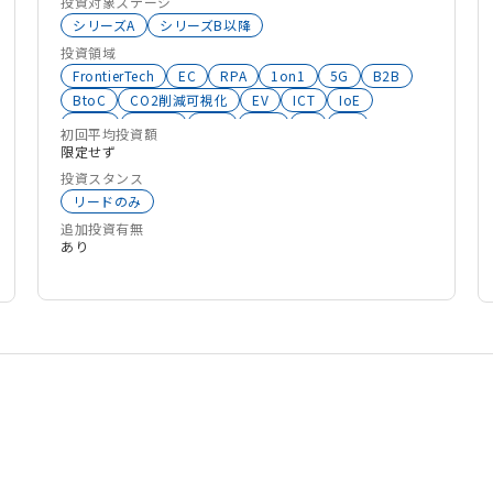
投資対象ステージ
シリーズA
シリーズB以降
投資領域
FrontierTech
EC
RPA
1on1
5G
B2B
BtoC
CO2削減可視化
EV
ICT
IoE
MaaS
RE100
RPA
SEO
UI
VR
初回平均投資額
人材育成
i-Construction(ICT土木)
iPaaS
限定せず
eスポーツ
アクチュエータ
投資スタンス
イノベーションエコシステム
インバウンド
リードのみ
ギグエコノミー
CleanTech
環境エネルギー
追加投資有無
コミュニケーション
センサー
モビリティ
あり
リフォーム・リノベーション
地球観測衛星
建設
サーキュラーエコノミー
税務
エンタメ
SaaS
ロボティクス
メタバース
マーケティング
ヘルスケア
バイオ
シェアリングエコノミー
サステナビリティ
コンテンツ
クラウドサービス
エネルギー
HRTech
FinTech
EdTech
DeepTech
Co2削減
ClimateTech
DX
AI