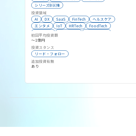
シリーズB以降
投資領域
AI
DX
SaaS
FinTech
ヘルスケア
エンタメ
IoT
HRTech
FoodTech
DeepTech
HealthTech
ロボティクス
初回平均投資額
サステナビリティ
AgriTech
Co2削減
VR
〜1億円
シェアリングエコノミー
EC
MaaS
BtoC
投資スタンス
ClimateTech
宇宙
ALLSector投資
SalesTech
リード・フォロー
サーキュラーエコノミー
大学発スタートアップ
追加投資有無
生成系AI
BtoB
RetailTech
あり
サイバーセキュリティ
クリエイターエコノミー
Sales Enablement
CleanTech
FrontierTech
SNS
BeautyTech
クラウドサービス
創薬
物流