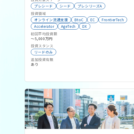
ジを「ポストシード」として定義し、明確な基準を
プレシード
シード
プレシリーズA
もって投資検討していきます。 創業支援 起業家と
投資領域
オンライン流通支援
BtoC
EC
FrontierTech
ともに事業ドメインの選定から事業プラン策定まで
Accelerator
AgeTech
DX
伴走し、スタートアップ設立を支援します。
初回平均投資額
ディープテック創業支援 パートナーズファンドは
〜5,000万円
全国の大学発のスタートアップを創出する地域プ
投資スタンス
ラットフォームに事業化推進機関・協力機関として
リードのみ
参画しています。これらを通じて大学の技術シーズ
追加投資有無
の事業化に向けた戦略・計画策定や事業可能性の検
あり
証、経営者候補人材の探索・マッチングに取り組み
ます。 投資条件 基本的にリード投資家として参画
するというスタンスは維持しつつ、投資ステージ・
投資領域の拡張に伴い、初回投資金額は30百万円
から200百万円とこれまで以上に幅広い資金調達
ニーズに対応します。 継続的なフォローオン投資
が可能に 本ファンドでは1社あたり最大で10億円の
投資が可能となり、創業期から会社の成長に合わせ
て継続的にスタートアップを支援することができま