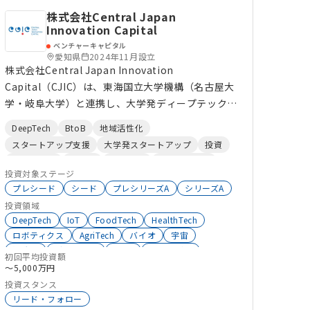
株式会社Central Japan
Innovation Capital
ベンチャーキャピタル
愛知県
2024年11月設立
株式会社Central Japan Innovation
Capital（CJIC）は、東海国立大学機構（名古屋大
学・岐阜大学）と連携し、大学発ディープテックス
タートアップを中心に投資・育成を行うベンチャー
DeepTech
BtoB
地域活性化
キャピタルです。 情報技術、モビリティ、材料・
スタートアップ支援
大学発スタートアップ
投資
半導体、ライフサイエンス、ものづくり分野などを
グローバル
製造業
AgriTech
ロボティクス
主な投資対象とし、大学との包括連携による技術・
投資対象ステージ
FoodTech
モビリティ
バイオ
人材ソーシング、地域製造業との協業支援、および
プレシード
シード
プレシリーズA
シリーズA
ライフサイエンス
宇宙
R&D
FrontierTech
海外大学・グローバルネットワークを活用した事業
投資領域
RealTech
化学
ドローン
創薬
IoT
自動車
展開支援を強みとしています。 2024年には「東海
DeepTech
IoT
FoodTech
HealthTech
研究開発1号投資事業有限責任組合」を組成し、
ロボティクス
AgriTech
バイオ
宇宙
製造業
グローバル
BtoB
エネルギー
シードからミドルステージまで一貫したハンズオン
初回平均投資額
ドローン
ライフサイエンス
FrontierTech
〜5,000万円
支援を通じて、東海発のイノベーションエコシステ
RealTech
R&D
投資
自動車
AdTech
投資スタンス
ムの中核的存在となることを目指しています。
リード・フォロー