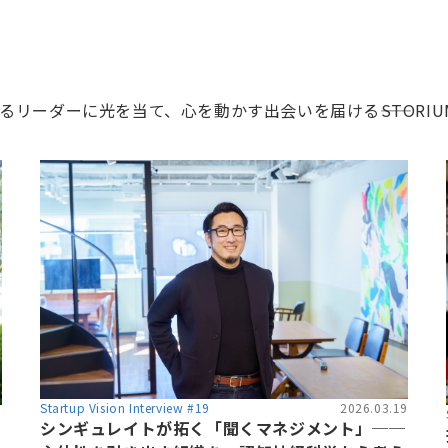
ーダーに光を当て、心を動かす出会いを届ける――STORIU
Startup Vision Interview #19
2026.03.19
6
シンギュレイトが拓く「聞くマネジメント」──