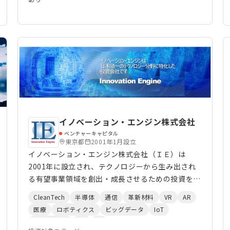
イノベーション・エンジン株式会社
ベンチャーキャピタル
東京都
2001年1月設立
イノベーション・エンジン株式会社（ＩＥ）は
2001年に設立され、テクノロジーから生み出され
る有望事業領域を創出・成長させるための投資を推
進しています。 これまでのファンド等の運用実績
CleanTech
半導体
通信
革新材料
VR
AR
は約435億円であり、今後も世界に雄飛するテクノ
医療
ロボティクス
ビッグデータ
IoT
ロジー企業の発掘・投資・成長支援を積極的に行っ
HealthTech
DX
AI
ていきます。