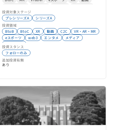
FrontierTech
エンタメ
メディア
コンテンツ
投資対象ステージ
プレシリーズA
シリーズA
投資領域
BtoB
BtoC
XR
動画
C2C
VR・AR・MR
eスポーツ
web3
エンタメ
メディア
メタバース
投資スタンス
フォローのみ
追加投資有無
あり