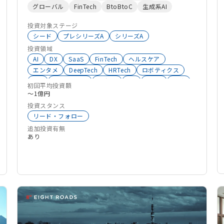
グローバル
FinTech
BtoBtoC
生成系AI
投資対象ステージ
シード
プレシリーズA
シリーズA
投資領域
AI
DX
SaaS
FinTech
ヘルスケア
エンタメ
DeepTech
HRTech
ロボティクス
IoT
HealthTech
不動産
VR
BtoC
物流
初回平均投資額
AgriTech
教育
コンテンツ
メディア
〜1億円
グローバル
大学発スタートアップ
生成系AI
投資スタンス
SalesTech
サイバーセキュリティ
BeautyTech
リード・フォロー
マーケットプレイス
RetailTech
InsureTech
追加投資有無
スマートシティ
モビリティ
マーケティング
あり
MaaS
エンプラ向けサービス
GovTech
中小企業向けサービス
デバイス
オペレーション