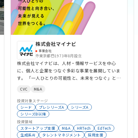
株式会社マイナビ
事業会社
東京都
1973年8月設立
株式会社マイナビは、人材・情報サービスを中心
に、個人と企業をつなぐ多彩な事業を展開していま
す。 「一人ひとりの可能性と、未来をつなぐ」とい
う理念のもと、ライフステージやキャリアのさまざ
CVC
M&A
まな場面で最適な選択をサポートします。 《主な
事業》 ・就職情報事業 新卒向けの就職支援を行
投資対象ステージ
い、企業と学生をつなぐ「マイナビ20xx」などの
シード
プレシリーズA
シリーズA
シリーズB以降
サービスを提供。 合同説明会やセミナーの運営を
投資領域
通じて、学生の就職活動をサポートしています。 ・
スタートアップ支援
M&A
HRTech
EdTech
ライフキャリア事業 キャリアアップや異業種転職
生成系AI
タレントマネジメント
採用支援
を支援する「マイナビ転職」等を運営。 求職者と