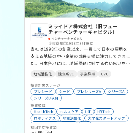
ミライドア株式会社（旧フュー
チャーベンチャーキャピタル）
ベンチャーキャピタル
東京都
1998年9月設立
当社は1998年の創業以来、一貫して日本の雇用を
支える地域の中小企業の成長支援に注力してきまし
た。日本各地には、地域課題に対する強い思いを持
ちながら、資金力やネットワークが十分ではなく、
地域活性化
独立系VC
事業承継
CVC
思うような事業展開をできずにいる企業が数多くい
ます。各地で顕在化する地域課題、社会課題を解決
投資対象ステージ
し地域経済を活性化させていくためには、そういう
プレシード
シード
プレシリーズA
シリーズA
シリーズB以降
想いを持った企業が地域経済を牽引する魅力あふれ
投資領域
る企業に成長を果たしていくことが必要不可欠だと
HealthTech
ヘルスケア
IoT
HRTech
考えています。 この問題意識から、当社は日本各
ロボティクス
地域活性化
大学発スタートアップ
地にエクイティマネー供給のすそ野を広げるべく、
オープンイノベーション
CVC
ベンチャーファンドの在り方を模索し挑戦し続けて
初回平均投資額
地域スタートアップ
ソーシャルイノベーション
〜3,000万円