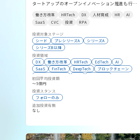
タートアップのオープンイノベーション推進も行っ
ております。パーソルの各グループ会社にプロダク
働き方改革
HRTech
DX
人材育成
HR
AI
トを提案したいなどもおつなぎしておりますので、
SaaS
CVC
投資
RPA
お気軽にご連絡ください。 パーソルグループのス
タートアップ投資は日米英星印馬で約80社。 デジ
投資対象ステージ
タル化に伴うビジネスモデルとはたらき方の変革
シード
プレシリーズA
シリーズA
シリーズB以降
(HR Tech、DX、Future of Work、Digital
投資領域
Workfoce等)を投資テーマにした「HR イノベー
DX
働き方改革
HRTech
EdTech
AI
ションファンド」、 早期にメガベンチャーを目指
SaaS
FinTech
DeepTech
ブロックチェーン
す組織拡大支援をコンセプトにした「雇用創造ファ
サステナビリティ
教育
地域活性化
ンド」という2つのコンセプトのファンドを運用し
初回平均投資額
エンゲージメント
〜5億円
ています。 ポートフォリオ https://vp.persol-
投資スタンス
group.co.jp/portfolio 協業事例紹介
フォローのみ
https://vp.persol-group.co.jp/case 採用・組織
追加投資有無
づくりノウハウなどのコンテンツまとめサイト
なし
https://vp.persol-group.co.jp/content