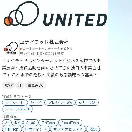
コンテンツ
クラウドサービス
IoT
HRTech
FinTech
EC
物流
DX
DeepTech
ユナイテッド株式会社
コーポレートベンチャーキャピタル
東京都
1998年1月設立
ユナイテッドはインターネットビジネス領域での事
業展開と投資活動を両立させてきた独自の事業会社
です これまでの経験と実績のある領域への基本投
資戦略と、新たなチャレンジとしての善進投資の、
投資
IT
独立系VC
掛け算から生まれる独自の投資エコシステム構築を
目指します。 ・プレシード～アーリーステージ企業
投資対象ステージ
を中心に据えた基本投資戦略 国内のプレシード～
プレシード
シード
プレシリーズA
シリーズA
シリーズB以降
アーリーステージ企業を中心に、ユナイテッドの自
投資領域
己資金から積極的に投資を行っています。このス
AI
DX
SaaS
FinTech
FoodTech
テージのスタートアップが陥りがちな落とし穴を未
HRTech
ロボティクス
サステナビリティ
物流
然に塞ぎ事業がスケールするためのノウハウを提供