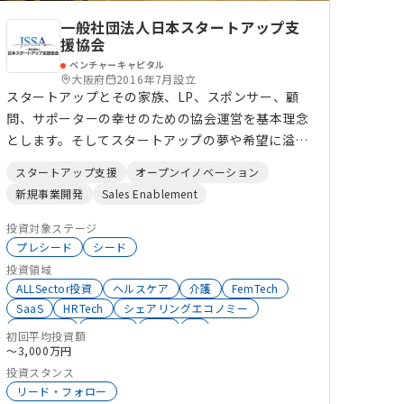
一般社団法人日本スタートアップ支
援協会
ベンチャーキャピタル
大阪府
2016年7月設立
スタートアップとその家族、LP、スポンサー、顧
問、サポーターの幸せのための協会運営を基本理念
とします。そしてスタートアップの夢や希望に溢れ
る思い入れを込めたプロダクトやサービスを支援す
スタートアップ支援
オープンイノベーション
ることで、新しい価値と文化を育み、広く社会に貢
新規事業開発
Sales Enablement
献します。
投資対象ステージ
プレシード
シード
投資領域
ALLSector投資
ヘルスケア
介護
FemTech
SaaS
HRTech
シェアリングエコノミー
SalesTech
EdTech
教育
AI
初回平均投資額
サステナビリティ
地域活性化
〜3,000万円
投資スタンス
リード・フォロー