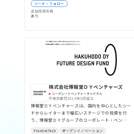
ベンチャー
建設
海外展開
生産性向上
リード・フォロー
画像AI
認証技術
VR
AR
MR
AI
SaaS
追加投資有無
不動産
地域活性化
ロボティクス
あり
マーケティング
ビッグデータ
バイオ
ドローン
クラウドサービス
IoT
HRTech
FinTech
EdTech
DeepTech
物流
DX
株式会社博報堂ＤＹベンチャーズ
コーポレートベンチャーキャピタル
東京都
2019年5月設立
博報堂ＤＹベンチャーズは、国内を中心としたシー
ドからレイターまで幅広いステージでの投資を行
う、博報堂ＤＹグループのコーポレート・ベン
チャー・キャピタルです。
FrontierTech
オープンイノベーション