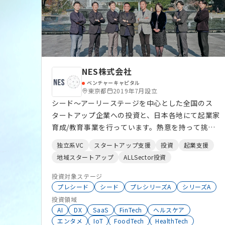
NES株式会社
ベンチャーキャピタル
東京都
2019年7月設立
シード～アーリーステージを中心とした全国のス
タートアップ企業への投資と、日本各地にて起業家
育成/教育事業を行っています。熱意を持って挑戦
している起業家及び起業家候補を応援しています。
独立系VC
スタートアップ支援
投資
起業支援
地域スタートアップ
ALLSector投資
投資対象ステージ
プレシード
シード
プレシリーズA
シリーズA
投資領域
AI
DX
SaaS
FinTech
ヘルスケア
エンタメ
IoT
FoodTech
HealthTech