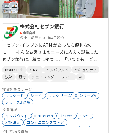
株式会社セブン銀行
事業会社
東京都
2001年4月設立
「セブン-イレブンにATM があったら便利なの
に…」 そんなお客さまのニーズに応えて誕生した
セブン銀行は、着実に堅実に、「いつでも、どこで
も、だれでも、安心して」ご利用いただけるATM
InsureTech
e-KYC
インバウンド
セキュリティ
サービスをつくり上げてきました。 今、私たちを
決済
銀行
シェアリングエコノミー
AI
取巻く環境は、スマートフォンの普及や決済手段の
ビッグデータ
HRTech
FinTech
多様化、ライフスタイルの変化などにより、大きく
投資対象ステージ
変わりつつあります。数年後、十数年後にはどのよ
プレシード
シード
プレシリーズA
シリーズA
うな未来が待っているかわかりません。 私たち
シリーズB以降
は、そうした世の中の変化や多様化するお客さまの
投資領域
ニーズに柔軟に対応し、「時代とともに変化し続け
インバウンド
InsureTech
FinTech
e-KYC
SME法人
コンビニエンスストア
ること」を目指します。これからも、誰にとっても
シェアリングエコノミー
セキュリティ
IoT
安心で使いやすく、世の中に必要とされる新しい便
初回平均投資額