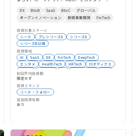
M&Aのバックファイナンスなど、スキーム設計から
DX
BtoB
SaaS
BtoC
グローバル
実行まで、PEで培ったハンズオン力で支援します
オープンイノベーション
新規事業開発
FinTech
大学発スタートアップ
HRTech
エンタメ
投資対象ステージ
シード
プレシリーズA
シリーズA
シリーズB以降
投資領域
AI
SaaS
DX
FinTech
DeepTech
エンタメ
HealthTech
HRTech
ロボティクス
不動産
AgriTech
VR
インバウンド
物流
初回平均投資額
Co2削減
モビリティ
ALLSector投資
限定せず
環境エネルギー
投資スタンス
リード・フォロー
追加投資有無
あり