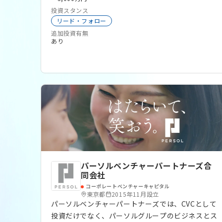
きました。主力である「地方創生ファンド」では、
地方自治体
独立系VC
FinTech
投資スタンス
必ずしも株式上場を前提とせず、地域課題に向き合
リード・フォロー
うスマートニッチの企業や、地域経済・雇用を支え
追加投資有無
る中堅企業、新しいテクノロジーやイノベーション
あり
により雇用創出・産業創出に挑む企業など、多様な
企業層に対し、自治体や地域金融機関と連携し資金
供給を行っています。 その他、事業会社のオープ
ンイノベーションを促進する「CVCファンド」、特
定の投資領域を掲げ業界の活性化を支援する「テー
マ型ファンド」も運用しています。 各地で地域経
済を牽引する魅力あふれる企業を創出するためには
継続的な成長支援が必要であり、また、一支援者だ
けでは十分ではないと考えています。当社はベン
チャーファンド事業を地域展開してきたパイオニア
パーソルベンチャーパートナーズ合
として培った、全国各地の自治体や地域金融機関、
同会社
事業会社、支援機関等とのネットワークを生かし、
コーポレートベンチャーキャピタル
連携して、全国各地の企業支援に取り組んでいま
東京都
2015年11月設立
パーソルベンチャーパートナーズでは、CVCとして
す。 https://www.fvc.co.jp/service/
投資だけでなく、パーソルグループのビジネスとス