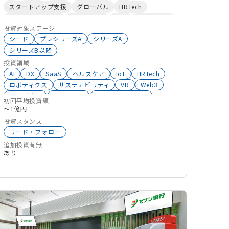
らく人の創造力を支えるデジタルサービスを提供す
スタートアップ支援
グローバル
HRTech
ることで、持続可能な社会の実現に貢献していきま
サステナビリティ
HealthTech
ESG
地方自治体
す
投資対象ステージ
働き方改革
CVC
ウェルビーイング
シード
プレシリーズA
シリーズA
中小企業向けサービス
XR
シリーズB以降
クリエイターエコノミー
新規事業開発
投資領域
オープンイノベーション
大学発スタートアップ
AI
DX
SaaS
ヘルスケア
IoT
HRTech
バーチャル空間
ロボティクス
サステナビリティ
VR
Web3
地域活性化
メタバース
ウェルビーイング
初回平均投資額
介護
大学発スタートアップ
〜1億円
サーキュラーエコノミー
BtoB
生成系AI
投資スタンス
働き方改革
地方自治体
中小企業向けサービス
リード・フォロー
バックオフィス
追加投資有無
あり