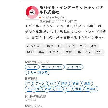
モバイル・インターネットキャピタ
ル株式会社
ベンチャーキャピタル
東京都
1999年11月設立
モバイル・インターネットキャピタル（MIC）は、
デジタル領域における戦略的なスタートアップ投資
と、事業会社との共創を重視する独立系ベンチャー
キャピタルです。 1999年の設立以来、ソフトウェ
ベンチャー
投資
IT
テック
ロボ
通信
アからハードウェアに至るまで、幅広いテクノロ
建設
農業
インフラ
教育
HR
5G
SaaS
ジー分野を対象に、主にPre-A〜シリーズB/Cラウ
独立系VC
メディア
マーケティング
ヘルスケア
ンドの成長ステージにおいてリード投資を行ってき
投資対象ステージ
AI
ました。 投資先スタートアップに対しては、単な
シード
プレシリーズA
シリーズA
る資本提供にとどまらず、事業戦略の壁打ちから
シリーズB以降
Exit設計に至るまで、一貫した伴走支援を実施。 さ
投資領域
らに、オープンイノベーションの推進役として、大
IT
テック
ロボ
通信
建設
農業
インフラ
教育
HR
5G
流通
半導体
企業との技術連携やアライアンス創出、新規事業探
EC
CASE
GovTech
オンライン融資
索といった「外部知との接続」の機会を提供し、経
初回平均投資額
スタートアップ
スマートシティ
〜5億円
済的リターンと戦略的価値の双方を実現する共創の
データサイエンス
ナノテクノロジー
ヘルスケア
投資スタンス
場を築いています。