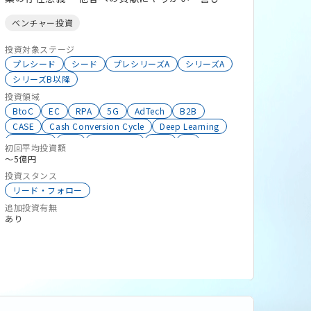
見出すマインドセット ・自発的に他のチームメン
ベンチャー投資
バーを手助けする社内カルチャー 2．Open
Mind（情報共有） ・投資検討案件の全情報、当社
投資対象ステージ
の経営情報をLP投資家と共有（ただし、秘密保持
プレシード
シード
プレシリーズA
シリーズA
シリーズB以降
契約（NDA）を遵守） ・社内外の知見・ネット
投資領域
ワークを柔軟に受け入れる学びの姿勢 ・思い込み
BtoC
EC
RPA
5G
AdTech
B2B
を排除し、有望な投資先ベンチャーに出会うまで、
CASE
Cash Conversion Cycle
Deep Learning
探し続ける根気 3．Safety（安全基地） ・闊達な
GovTech
ICT
InsureTech
RPA
UI
意見交換・対話を重視（お互いに敬意をもって接
初回平均投資額
VTuber
SNS
UI
YouTuber
eスポーツ
〜5億円
し、自由に発言できる場作り） ・個々の能力が十
人材育成
アニメーション
インバウンド
投資スタンス
分生かされ、学びと自己実現に前向きに取り組める
インターネット広告
クラウドファンディング
リード・フォロー
環境 ・心身の健康・ワークライフバランスを尊重
ゲーム
シェアリングエコノミー
セキュリティ
追加投資有無
し、生活の充実を支援
システム開発
タレントマネジメント
あり
テクノロジー
データサイエンス
マッチング
マーケットプレイス
医療
ライフサイエンス
暗号資産
先端技術
省力化・効率化技術
VR
AR
MR
アプリ
エンタメ
AI
SaaS
メディア
マーケティング
ヘルスケア
ブロックチェーン
ビッグデータ
バイオ