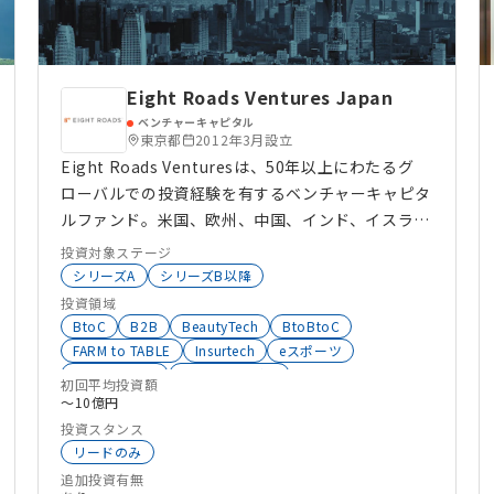
Eight Roads Ventures Japan
ベンチャーキャピタル
東京都
2012年3月設立
Eight Roads Venturesは、50年以上にわたるグ
ローバルでの投資経験を有するベンチャーキャピタ
ルファンド。米国、欧州、中国、インド、イスラエ
ルなど全世界で投資活動を行い、多分野にわたる深
投資対象ステージ
い業界知見とグローバルなネットワークを最大限に
シリーズA
シリーズB以降
活用し、投資先企業の経営課題に即した多面的な経
投資領域
営支援を続けている。日本ではグロースステージの
BtoC
B2B
BeautyTech
BtoBtoC
ベンチャー企業への投資を強みとし、テクノロ
FARM to TABLE
Insurtech
eスポーツ
インバウンド
環境エネルギー
ジー、フィンテック、ヘルスケア、最先端技術の4
初回平均投資額
シェアリングエコノミー
VR
AR
MR
AI
〜10億円
領域で投資活動を行っていて、その実績から「投資
DX
バイオ
HRTech
HealthTech
FoodTech
投資スタンス
先の上場によって最も利益を確保したVC」に選定
BtoC
AgriTech
AgeTech
SaaS
FinTech
リードのみ
（日経新聞社の推計 2020年）。今後も日本市場を
ヘルスケア
IoT
エンタメ
DeepTech
追加投資有無
最重要市場の1つと位置づけ、大きな社会課題の解