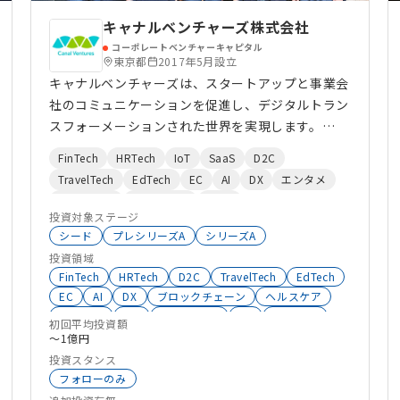
キャナルベンチャーズ株式会社
コーポレートベンチャーキャピタル
東京都
2017年5月設立
キャナルベンチャーズは、スタートアップと事業会
社のコミュニケーションを促進し、デジタルトラン
スフォーメーションされた世界を実現します。
キャナルベンチャーズが所属するBIPROGYグルー
FinTech
HRTech
IoT
SaaS
D2C
プは、これまでにSIerとして培ってきた強みを活か
TravelTech
EdTech
EC
AI
DX
エンタメ
し、 DXを推進するお客様のベストプラクティス積
地域活性化
ヘルスケア
BtoB
み重ね、社会全体を捉えた大きな枠組みで、お客様
投資対象ステージ
オープンイノベーション
HealthTech
不動産
やパートナーと共にビジネスエコシステムの拡大を
シード
プレシリーズA
シリーズA
ESG
ロボティクス
CVC
SalesTech
目指しています。 キャナルベンチャーズではス
投資領域
シェアリングエコノミー
AgriTech
タートアップへの投資の他、VCへのLP出資を行っ
FinTech
HRTech
D2C
TravelTech
EdTech
クラウドサービス
ClimateTech
ウェルビーイング
ております。 また起業家/スタートアップに光をあ
EC
AI
DX
ブロックチェーン
ヘルスケア
モビリティ
コミュニティ
生成系AI
エンタメ
IoT
HealthTech
VR
AgriTech
てるオウンドメディアの運用や、各種コミュニティ
初回平均投資額
サプライチェーン
ロボティクス
サステナビリティ
Co2削減
〜1億円
でのイベント開催などを行っております。
物流
MaaS
教育
シェアリングエコノミー
投資スタンス
AgeTech
SaaS
メタバース
フォローのみ