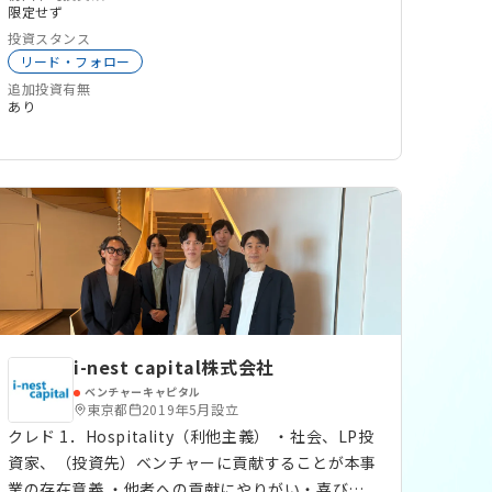
SaaS
HRTech
EdTech
ブロックチェーン
限定せず
利さを提供してまいります。
Web3
MaaS
ALLSector投資
投資スタンス
大学発スタートアップ
リード・フォロー
追加投資有無
あり
i-nest capital株式会社
ベンチャーキャピタル
東京都
2019年5月設立
クレド 1．Hospitality（利他主義） ・社会、LP投
資家、（投資先）ベンチャーに貢献することが本事
業の存在意義 ・他者への貢献にやりがい・喜びを