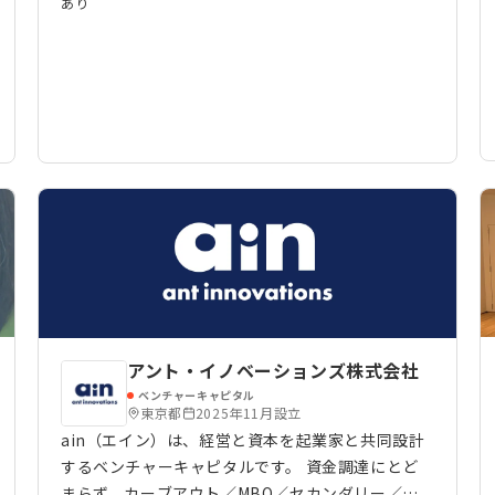
ロボティクス
EdTech
物流
マーケティング
あり
決に挑み、「日本の顔」となりえるスタートアップ
への投資・経営支援を続けている。
アント・イノベーションズ株式会社
ベンチャーキャピタル
東京都
2025年11月設立
ain（エイン）は、経営と資本を起業家と共同設計
するベンチャーキャピタルです。 資金調達にとど
まらず、カーブアウト／MBO／セカンダリー／