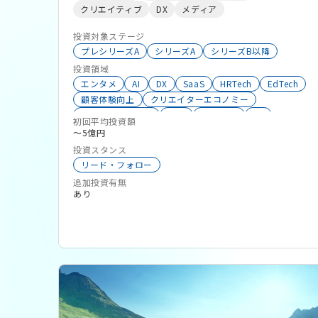
クリエイティブ
DX
メディア
投資対象ステージ
プレシリーズA
シリーズA
シリーズB以降
投資領域
エンタメ
AI
DX
SaaS
HRTech
EdTech
顧客体験向上
クリエイターエコノミー
ブロックチェーン
物流
AgriTech
EC
初回平均投資額
マーケティング
コンテンツ
SalesTech
〜5億円
RetailTech
AdTech
生成系AI
XR
R&D
投資スタンス
リード・フォロー
追加投資有無
あり