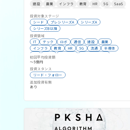
アからハードウェアに至るまで、幅広いテクノロ
建設
農業
インフラ
教育
HR
5G
SaaS
ジー分野を対象に、主にPre-A〜シリーズB/Cラウ
独立系VC
メディア
マーケティング
ヘルスケア
ンドの成長ステージにおいてリード投資を行ってき
投資対象ステージ
AI
ました。 投資先スタートアップに対しては、単な
シード
プレシリーズA
シリーズA
る資本提供にとどまらず、事業戦略の壁打ちから
シリーズB以降
Exit設計に至るまで、一貫した伴走支援を実施。 さ
投資領域
らに、オープンイノベーションの推進役として、大
IT
テック
ロボ
通信
建設
農業
インフラ
教育
HR
5G
流通
半導体
企業との技術連携やアライアンス創出、新規事業探
EC
CASE
GovTech
オンライン融資
索といった「外部知との接続」の機会を提供し、経
初回平均投資額
スタートアップ
スマートシティ
〜5億円
済的リターンと戦略的価値の双方を実現する共創の
データサイエンス
ナノテクノロジー
ヘルスケア
投資スタンス
場を築いています。
ベンチャー
建設
海外展開
生産性向上
リード・フォロー
画像AI
認証技術
VR
AR
MR
AI
SaaS
追加投資有無
不動産
地域活性化
ロボティクス
あり
マーケティング
ビッグデータ
バイオ
ドローン
クラウドサービス
IoT
HRTech
FinTech
EdTech
DeepTech
物流
DX