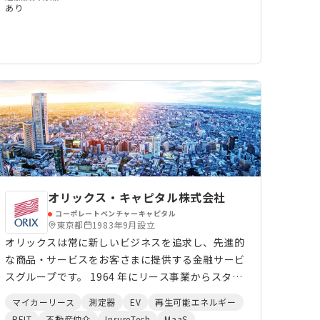
あり
オリックス・キャピタル株式会社
コーポレートベンチャーキャピタル
東京都
1983年9月設立
オリックスは常に新しいビジネスを追求し、先進的
な商品・サービスをお客さまに提供する金融サービ
スグループです。 1964 年にリース事業からスター
トして隣接分野に進出し、新たな専門性を獲得する
マイカーリース
測定器
EV
再生可能エネルギー
ことにより事業を進化させてきました。その結果、
REIT
不動産仲介
InsureTech
MaaS