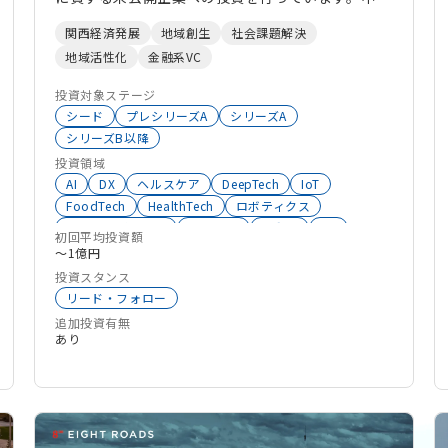
期的視点から投資先の社会的評価の向上や持続的成
関西経済発展
地域創生
社会課題解決
長を促し、投下資金の利益最大化に努めるとともに
地域活性化
金融系VC
地域経済の活性化に貢献します。
投資対象ステージ
シード
プレシリーズA
シリーズA
シリーズB以降
投資領域
AI
DX
ヘルスケア
DeepTech
IoT
FoodTech
HealthTech
ロボティクス
サステナビリティ
AgriTech
不動産
VR
初回平均投資額
Co2削減
インバウンド
EdTech
物流
〜1億円
地域活性化
BtoC
バイオ
EC
ESG
宇宙
投資スタンス
教育
環境エネルギー
マーケティング
製造業
リード・フォロー
医療
グローバル
大学発スタートアップ
追加投資有無
ウェルビーイング
介護
エネルギー
生成系AI
あり
新素材
モビリティ
スマートシティ
サーキュラーエコノミー
小売
SalesTech
新規事業開発
オープンイノベーション
ライフサイエンス
FemTech
セキュリティ
観光
創薬
サイバーセキュリティ