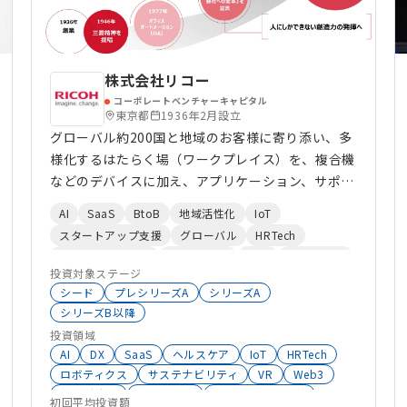
株式会社リコー
コーポレートベンチャーキャピタル
東京都
1936年2月設立
グローバル約200国と地域のお客様に寄り添い、多
様化するはたらく場（ワークプレイス）を、複合機
などのデバイスに加え、アプリケーション、サポー
ト＆サービスで支えています。 これからも、はた
AI
SaaS
BtoB
地域活性化
IoT
らく人の創造力を支えるデジタルサービスを提供す
スタートアップ支援
グローバル
HRTech
ることで、持続可能な社会の実現に貢献していきま
サステナビリティ
HealthTech
ESG
地方自治体
す
投資対象ステージ
働き方改革
CVC
ウェルビーイング
シード
プレシリーズA
シリーズA
中小企業向けサービス
XR
シリーズB以降
クリエイターエコノミー
新規事業開発
投資領域
オープンイノベーション
大学発スタートアップ
AI
DX
SaaS
ヘルスケア
IoT
HRTech
バーチャル空間
ロボティクス
サステナビリティ
VR
Web3
地域活性化
メタバース
ウェルビーイング
初回平均投資額