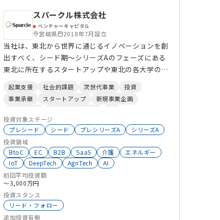
スパークル株式会社
ベンチャーキャピタル
宮城県
2018年7月設立
当社は、東北から世界に通じるイノベーションを創
出すべく、シード期～シリーズAのフェーズにある
東北に所在するスタートアップや東北の各大学の大
学発ベンチャー企業を主な投資対象として、投資・
起業支援
社会的課題
次世代事業
投資
ハンズオン支援を行っています。 また、起業準備
事業承継
スタートアップ
新規事業企画
中の方からの起業・投資相談も随時積極的に受け付
地域活性化
コンサルティング
DX
けています。
投資対象ステージ
スタートアップ支援
プレシード
シード
プレシリーズA
シリーズA
投資領域
BtoC
EC
B2B
SaaS
介護
エネルギー
IoT
DeepTech
AgriTech
AI
初回平均投資額
〜3,000万円
投資スタンス
リード・フォロー
追加投資有無