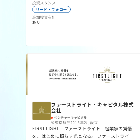
グローバル
大学発スタートアップ
生成系AI
投資スタンス
SalesTech
サイバーセキュリティ
BeautyTech
リード・フォロー
マーケットプレイス
RetailTech
InsureTech
追加投資有無
スマートシティ
モビリティ
マーケティング
あり
MaaS
エンプラ向けサービス
GovTech
中小企業向けサービス
デバイス
オペレーション
ファーストライト・キャピタル株式
会社
ベンチャーキャピタル
東京都
2018年2月設立
FIRSTLIGHT - ファーストライト - 起業家の覚悟
を、はじめに照らす光となる。 ファーストライ