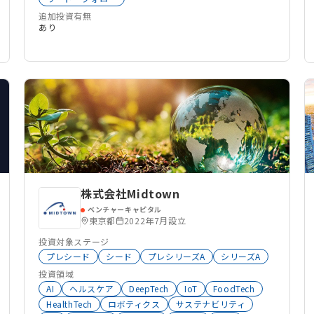
追加投資有無
あり
株式会社Midtown
ベンチャーキャピタル
東京都
2022年7月設立
投資対象ステージ
プレシード
シード
プレシリーズA
シリーズA
投資領域
AI
ヘルスケア
DeepTech
IoT
FoodTech
HealthTech
ロボティクス
サステナビリティ