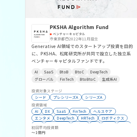
PKSHA Algorithm Fund
ベンチャーキャピタル
東京都
2022年11月設立
Generative AI領域でのスタートアップ投資を目的
に、PKSHA、松尾研究所が共同で設立した独立系
ベンチャーキャピタルファンドです。
AI
SaaS
BtoB
BtoC
DeepTech
グローバル
FinTech
BtoBtoC
生成系AI
投資対象ステージ
シード
プレシリーズA
シリーズA
投資領域
AI
DX
SaaS
FinTech
ヘルスケア
エンタメ
DeepTech
HRTech
ロボティクス
IoT
HealthTech
不動産
VR
BtoC
物流
初回平均投資額
AgriTech
教育
コンテンツ
メディア
〜1億円