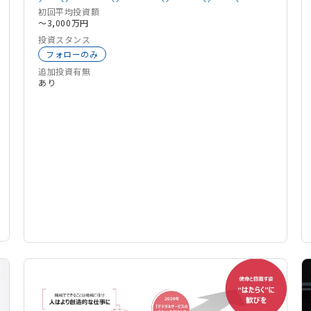
VR
AgriTech
Co2削減
バイオ
ESG
初回平均投資額
ClimateTech
環境エネルギー
宇宙
医療
〜3,000万円
AgeTech
介護
ウェルビーイング
モビリティ
投資スタンス
大学発スタートアップ
生成系AI
新素材
フォローのみ
グローバル
サーキュラーエコノミー
エネルギー
追加投資有無
スマートシティ
ドローン
FemTech
あり
セキュリティ
新規事業開発
ライフサイエンス
オープンイノベーション
創薬
インフラ
FrontierTech
ソーシャルイノベーション
CleanTech
化学
スタートアップ支援
ベンチャーデット
M&A
独立系VC
防災
製造業