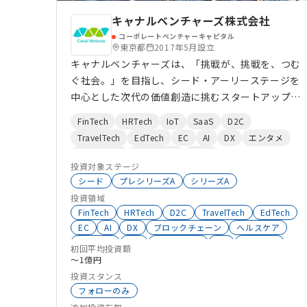
キャナルベンチャーズ株式会社
コーポレートベンチャーキャピタル
東京都
2017年5月設立
キャナルベンチャーズは、「挑戦が、挑戦を、つむ
ぐ社会。」を目指し、シード・アーリーステージを
中心とした次代の価値創造に挑むスタートアップ及
びVCへ投資します。 資金提供に留まらず、事業会
FinTech
HRTech
IoT
SaaS
D2C
社が持つアセットを活用してスタートアップの事業
TravelTech
EdTech
EC
AI
DX
エンタメ
成長に貢献し、挑戦の連鎖を創出していきます。
地域活性化
ヘルスケア
BtoB
投資対象ステージ
オープンイノベーション
HealthTech
不動産
シード
プレシリーズA
シリーズA
ESG
ロボティクス
CVC
SalesTech
投資領域
シェアリングエコノミー
AgriTech
FinTech
HRTech
D2C
TravelTech
EdTech
クラウドサービス
ClimateTech
ウェルビーイング
EC
AI
DX
ブロックチェーン
ヘルスケア
モビリティ
コミュニティ
生成系AI
エンタメ
IoT
HealthTech
VR
AgriTech
初回平均投資額
サプライチェーン
ロボティクス
サステナビリティ
Co2削減
〜1億円
物流
MaaS
教育
シェアリングエコノミー
投資スタンス
AgeTech
SaaS
メタバース
フォローのみ