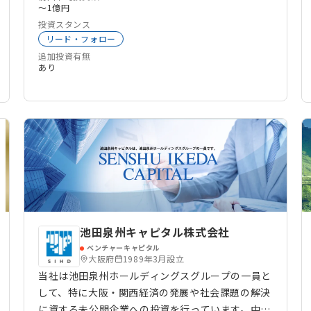
介護
大学発スタートアップ
〜1億円
サーキュラーエコノミー
BtoB
生成系AI
投資スタンス
働き方改革
地方自治体
中小企業向けサービス
リード・フォロー
バックオフィス
追加投資有無
あり
池田泉州キャピタル株式会社
ベンチャーキャピタル
大阪府
1989年3月設立
当社は池田泉州ホールディングスグループの一員と
して、特に大阪・関西経済の発展や社会課題の解決
に資する未公開企業への投資を行っています。中長