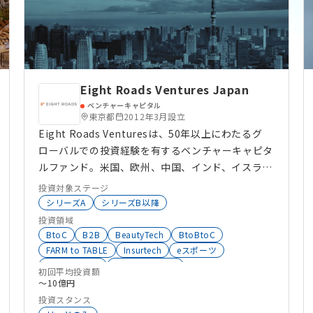
アクセラレーター
Eight Roads Ventures Japan
ベンチャーキャピタル
東京都
2012年3月設立
Eight Roads Venturesは、50年以上にわたるグ
ローバルでの投資経験を有するベンチャーキャピタ
ルファンド。米国、欧州、中国、インド、イスラエ
ルなど全世界で投資活動を行い、多分野にわたる深
投資対象ステージ
い業界知見とグローバルなネットワークを最大限に
シリーズA
シリーズB以降
活用し、投資先企業の経営課題に即した多面的な経
投資領域
営支援を続けている。日本ではグロースステージの
BtoC
B2B
BeautyTech
BtoBtoC
ベンチャー企業への投資を強みとし、テクノロ
FARM to TABLE
Insurtech
eスポーツ
インバウンド
環境エネルギー
ジー、フィンテック、ヘルスケア、最先端技術の4
初回平均投資額
シェアリングエコノミー
VR
AR
MR
AI
〜10億円
領域で投資活動を行っていて、その実績から「投資
DX
バイオ
HRTech
HealthTech
FoodTech
投資スタンス
先の上場によって最も利益を確保したVC」に選定
BtoC
AgriTech
AgeTech
SaaS
FinTech