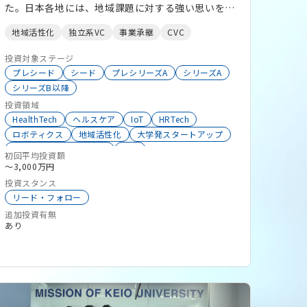
た。日本各地には、地域課題に対する強い思いを持
ちながら、資金力やネットワークが十分ではなく、
地域活性化
独立系VC
事業承継
CVC
思うような事業展開をできずにいる企業が数多くい
ます。各地で顕在化する地域課題、社会課題を解決
投資対象ステージ
し地域経済を活性化させていくためには、そういう
プレシード
シード
プレシリーズA
シリーズA
シリーズB以降
想いを持った企業が地域経済を牽引する魅力あふれ
投資領域
る企業に成長を果たしていくことが必要不可欠だと
HealthTech
ヘルスケア
IoT
HRTech
考えています。 この問題意識から、当社は日本各
ロボティクス
地域活性化
大学発スタートアップ
地にエクイティマネー供給のすそ野を広げるべく、
オープンイノベーション
CVC
ベンチャーファンドの在り方を模索し挑戦し続けて
初回平均投資額
地域スタートアップ
ソーシャルイノベーション
〜3,000万円
きました。主力である「地方創生ファンド」では、
地方自治体
独立系VC
FinTech
投資スタンス
必ずしも株式上場を前提とせず、地域課題に向き合
リード・フォロー
うスマートニッチの企業や、地域経済・雇用を支え
追加投資有無
る中堅企業、新しいテクノロジーやイノベーション
あり
により雇用創出・産業創出に挑む企業など、多様な
企業層に対し、自治体や地域金融機関と連携し資金
供給を行っています。 その他、事業会社のオープ
ンイノベーションを促進する「CVCファンド」、特
定の投資領域を掲げ業界の活性化を支援する「テー