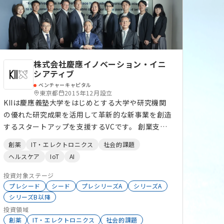
マ型ファンド」も運用しています。 各地で地域経
済を牽引する魅力あふれる企業を創出するためには
継続的な成長支援が必要であり、また、一支援者だ
けでは十分ではないと考えています。当社はベン
チャーファンド事業を地域展開してきたパイオニア
株式会社慶應イノベーション・イニ
として培った、全国各地の自治体や地域金融機関、
シアティブ
事業会社、支援機関等とのネットワークを生かし、
ベンチャーキャピタル
連携して、全国各地の企業支援に取り組んでいま
東京都
2015年12月設立
KIIは慶應義塾大学をはじめとする大学や研究機関
す。 https://www.fvc.co.jp/service/
の優れた研究成果を活用して革新的な新事業を創造
するスタートアップを支援するVCです。 創業支援
やシード・アーリーフェーズからのリード投資に強
創薬
IT・エレクトロニクス
社会的課題
みがあります。 デジタルテクノロジーによる社会
ヘルスケア
IoT
AI
の革新や医療・健康などの課題解決に取り組むス
タートアップを対象とします。
投資対象ステージ
プレシード
シード
プレシリーズA
シリーズA
シリーズB以降
投資領域
創薬
IT・エレクトロニクス
社会的課題