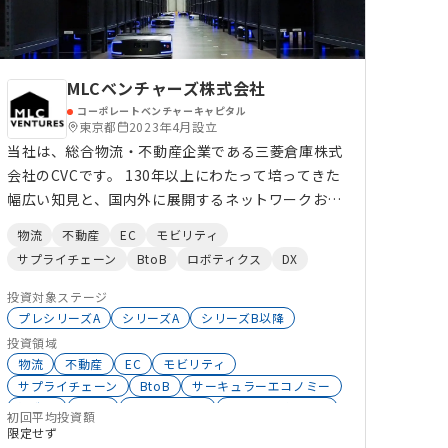
MLCベンチャーズ株式会社
コーポレートベンチャーキャピタル
東京都
2023年4月設立
当社は、総合物流・不動産企業である三菱倉庫株式
会社のCVCです。 130年以上にわたって培ってきた
幅広い知見と、国内外に展開するネットワークおよ
びアセットを活かし、スタートアップ企業の支援と
物流
不動産
EC
モビリティ
共創に取り組んでいます。 物流・不動産分野にと
サプライチェーン
BtoB
ロボティクス
DX
どまらず、金融のバックグラウンドでスタートアッ
プ支援の実績を豊富に有するメンバーも在籍してい
投資対象ステージ
ます。 先進的な技術や新しい価値観を持つスター
プレシリーズA
シリーズA
シリーズB以降
トアップの皆さんとともに、物流・不動産、そして
投資領域
物流
不動産
EC
モビリティ
その先の未来を切り拓いていくことを目指していま
サプライチェーン
BtoB
サーキュラーエコノミー
す。
製造業
BtoC
ロボティクス
サステナビリティ
初回平均投資額
DX
IoT
FoodTech
AgriTech
医療
ICT
限定せず