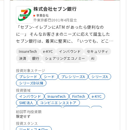
株式会社セブン銀行
事業会社
東京都
2001年4月設立
「セブン-イレブンにATM があったら便利なの
に…」 そんなお客さまのニーズに応えて誕生した
セブン銀行は、着実に堅実に、「いつでも、どこで
も、だれでも、安心して」ご利用いただけるATM
InsureTech
e-KYC
インバウンド
セキュリティ
サービスをつくり上げてきました。 今、私たちを
決済
銀行
シェアリングエコノミー
AI
取巻く環境は、スマートフォンの普及や決済手段の
ビッグデータ
HRTech
FinTech
多様化、ライフスタイルの変化などにより、大きく
投資対象ステージ
変わりつつあります。数年後、十数年後にはどのよ
プレシード
シード
プレシリーズA
シリーズA
うな未来が待っているかわかりません。 私たち
シリーズB以降
は、そうした世の中の変化や多様化するお客さまの
投資領域
ニーズに柔軟に対応し、「時代とともに変化し続け
インバウンド
InsureTech
FinTech
e-KYC
SME法人
コンビニエンスストア
ること」を目指します。これからも、誰にとっても
シェアリングエコノミー
セキュリティ
IoT
安心で使いやすく、世の中に必要とされる新しい便
初回平均投資額
SaaS
HRTech
EdTech
ブロックチェーン
限定せず
利さを提供してまいります。
Web3
MaaS
ALLSector投資
投資スタンス
大学発スタートアップ
リード・フォロー