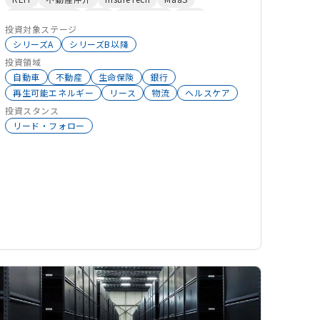
現在は法人金融、産業/ICT 機器、環境エネル
オンライン融資
船舶
カーシェア
空港
ギー、自動車関連、不動産関連、事業投資・コン
投資対象ステージ
事業承継
モーゲージバンク
3Dプリンター
5G
セッション、銀行、生命保険など多角的に事業を展
シリーズA
シリーズB以降
太陽光発電
水道
CASE
リノベーション
開しています。 リース事業は「金融」と「モノ
投資領域
カードローン
FCV
野球
テレマティクス
（物件）」の２つの専門性を必要とします。リース
自動車
不動産
生命保険
銀行
マンション管理
アセットマネジメント
航空機
を起点とした「金融」の専門性は、現在では融資、
再生可能エネルギー
リース
物流
ヘルスケア
AI
医療
ロボティクス
ヘルスケア
ドローン
事業投資、生命保険、銀行、資産運用へと拡大して
投資スタンス
シェアリングエコノミー
IoT
物流
DX
CVC
リード・フォロー
います。「モノ」の専門性は、産業/ICT 機器、自
動車、不動産、環境エネルギーへと広がっていま
す。 また、1971 年の香港進出を皮切りに世界 31
カ国・地域(2021年3月末時点）に拠点を設け、グ
ローバルに活動しています。今後も、常に新しい価
値を創造する強みと専門性を生かし「オリックス」
という完成形のない独自のビジネスモデルを基に、
企業や人々に活力をもたらす企業活動を通じて社会
に貢献してまいります。
https://www.orix.co.jp/grp/company/about/bu
siness/