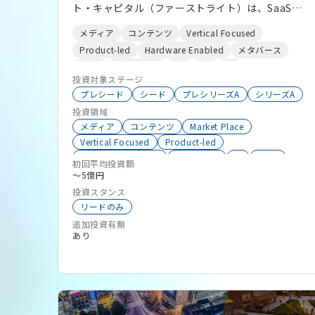
ト・キャピタル（ファーストライト）は、SaaS、
AI、オートメーションなど、デジタル領域のスター
メディア
コンテンツ
Vertical Focused
トアップに投資するベンチャーキャピタルです。日
Product-led
Hardware Enabled
メタバース
本の人口減少に伴う社会課題の解決に挑む、アー
SaaS
働き方改革
IoT
DX
AI
リーステージのスタートアップに対して、投資と成
投資対象ステージ
長支援を行っています。私たちは、世界の新産業を
プレシード
シード
プレシリーズA
シリーズA
創造する「起業家と事業」の成長プロセスを、「リ
投資領域
アルな事業経験」を基にリードし、投資先のビジョ
メディア
コンテンツ
Market Place
ン実現をサポートしています。 アジアから世界を
Vertical Focused
Product-led
Hardware Enabled
メタバース
AI
SaaS
狙える、スタートアップの海外進出支援にも力を入
初回平均投資額
働き方改革
IoT
DX
〜5億円
れており、2018年のファンド立ち上げ以来、日
投資スタンス
本、アジア、米国のスタートアップ30社以上への投
リードのみ
資を完了しております。 現在の投資先：
追加投資有無
https://firstlight-cap.com/portfolio/ 【投資方
あり
針】 ファーストライトは、「人口減少社会におけ
るイノベーション創出」を投資テーマに掲げ、シー
ドからシリーズAのSaaS、AI、オートメーション、
マーケットプレイス、メディアなどデジタル領域の
スタートアップに投資するベンチャーキャピタルで