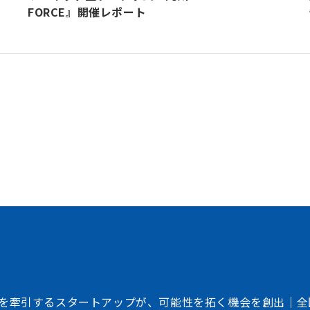
FORCE』開催レポート
加速させる
トフォーム
、事業会社、自治体、アカデミアなど、イノベー
存在する情報の非対称性を解消し、価値ある
共創を加速させるイノベーション・プラット
を牽引するスタートアップが、可能性を拓く機会を創出｜全