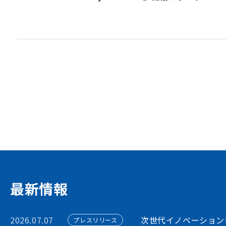
資金調達や協業・共創を
イノベーション・プラッ
STORIUMは、スタートアップ、投資家
ションを担う多様なステークホルダー間に
出会いを創出することで、資金調達や事業
フォームです
アカウント利用申請
最新情報
2026.07.07
次世代イノベーション
プレスリリース