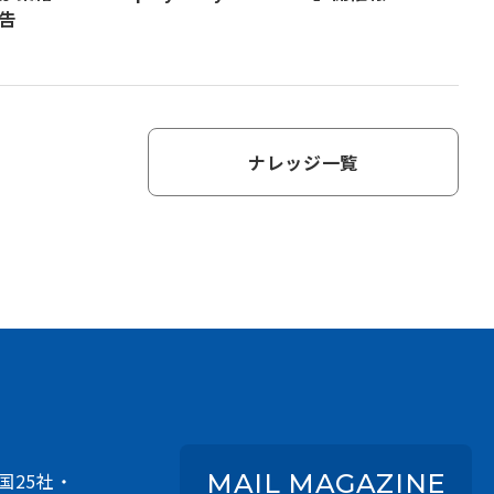
告
ナレッジ一覧
国25社・
MAIL MAGAZINE