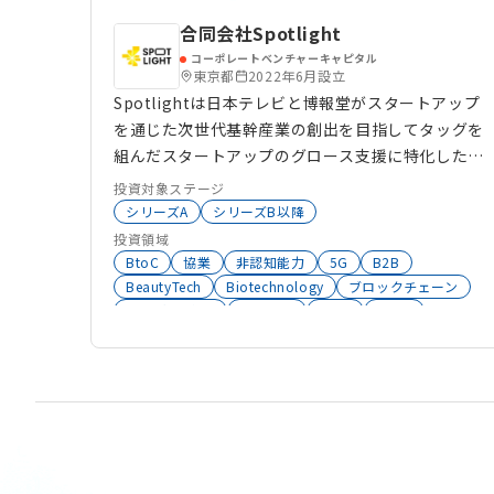
合同会社Spotlight
コーポレートベンチャーキャピタル
東京都
2022年6月設立
Spotlightは日本テレビと博報堂がスタートアップ
を通じた次世代基幹産業の創出を目指してタッグを
組んだスタートアップのグロース支援に特化した企
業です。 必要な資金提供だけでなく、コンテンツ
投資対象ステージ
の共創や経営支援、リブランディングからマス・コ
シリーズA
シリーズB以降
ミュニケーションまで立体的な統合マーケティング
投資領域
をフルサポートしています。スタートアップへの投
BtoC
協業
非認知能力
5G
B2B
資規模は約 30 億円を想定しており、今後スタート
BeautyTech
Biotechnology
ブロックチェーン
BtoC企業向け
Contech
BtoC
DE＆I
アップとの協業・共創をさらに拡大し、Spotlight
ECF、株式投資型クラウドファンディング、
ESG
は「スタートアップの No.1 コミュニケーション・
エンタメ
FARM to TABLE
FemTech
パートナー」になることを目指してまいります。
FoodTech 飲料・酒類 漁業・水産
FinTech,ヘルスケア
GX
GovTech
ICT
Incubation
InsureTech
Life Tech
LifeTech
Market Place
NFT
Quantum
Real Tech
SDG
SDGS
STEAM
VR
VTuber
Web3.0