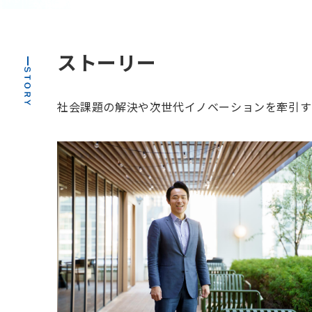
esports
eスポーツ
metaverse
web3
カーボンオフセット
カーボンクレジット
クリエイターエコノミー
グリーントランスフォーメーション
ストーリー
コミュニケーション
ジェンダーフリー
スタートアップ
ペット
ペットテック
宇宙ビジネス
スポーツ
AI
DX
働き方改革
社会課題の解決や次世代イノベーションを牽引するリ
地域活性化
新規事業開発
教育
介護
ヘルスケア
バイオ
ダイバーシティ
サステナビリティ
サーキュラーエコノミー
オープンイノベーション
IoT
HRTech
HealthTech
FoodTech
EdTech
DeepTech
Co2削減
ClimateTech
BtoBtoC
AgeTech