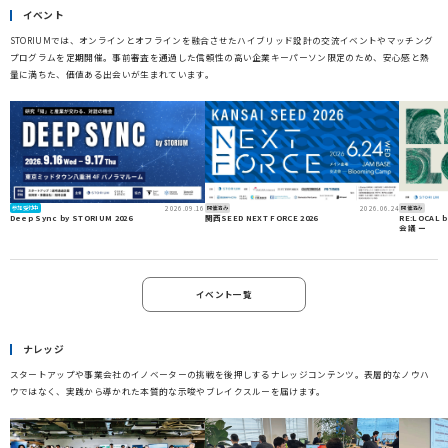
イベント
STORIUMでは、オンラインとオフラインを融合させたハイブリッド設計の交流イベントやマッチング
プログラムを定期開催。事前審査を通過した信頼性の高い企業キーパーソン限定のため、安心感と熱
量に満ちた、価値ある出会いが生まれています。
2026.09.16
2026.06.24
参加受付中
開催済み
開催済み
Deep Sync by STORIUM 2026
関西SEED NEXT FORCE 2026
RE:LOCAL
会議 ー
イベント一覧
ナレッジ
スタートアップや事業会社のイノベーターの挑戦を後押しするナレッジコンテンツ。表層的なノウハ
ウではなく、実践から導かれた本質的な示唆やブレイクスルーを届けます。