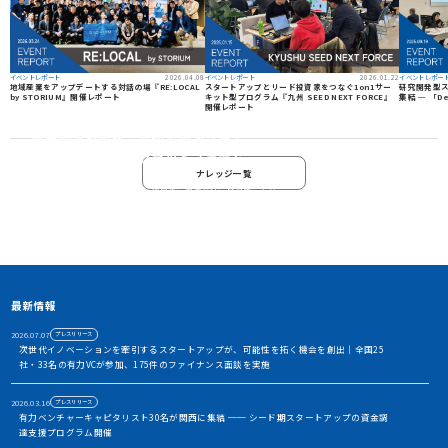
2026.04.08
2026.01.22
イベントレポート
イベントレポート
イベントレポー
地域産業をアップデートする対話の場『RE:LOCAL
スタートアップとリード投資家をつなぐ1on1サー
研究開発型ス
by STORIUM』開催レポート
キット型プログラム『九州 SEED NEXT FORCE』
集結 ─ 「De
開催レポート
資金調達や協業・共創を加速させる
イノベーション・プラットフォーム
ナレッジ一覧
STORIUMは、スタートアップ、投資家、事業会社、自治体、アカ
デミアなど、イノベーションを担う多様なステークホルダー間に存
在する情報の非対称性を解消し、価値ある出会いを創出すること
で、資金調達や事業共創を加速させるイノベーション・プラット
フォームです
アカウント利用申請
最新情報
2026.07.07
プレスリリース
次世代イノベーションを牽引するスタートアップが、可能性を拓く機会を創出｜全国25
社・33名の有力VCが参加、175件のファイナンス面談を実施
2026.03.16
プレスリリース
有力ベンチャーキャピタリスト30名が関西に集結 ── シード期スタートアップの資金調
達支援プログラム開催