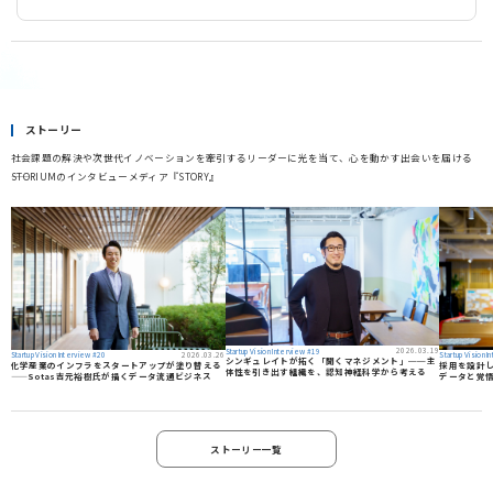
FemTech
FoodTech 飲料・酒類 漁業・水産
FinTech,ヘルスケア
GX
GovTech
ICT
Incubation
InsureTech
Life Tech
LifeTech
Market Place
NFT
Quantum
Real Tech
SDG
SDGS
STEAM
VR
VTuber
Web3.0
esports
eスポーツ
metaverse
web3
カーボンオフセット
カーボンクレジット
クリエイターエコノミー
グリーントランスフォーメーション
コミュニケーション
ジェンダーフリー
スタートアップ
ペット
ペットテック
宇宙ビジネス
スポーツ
AI
DX
働き方改革
地域活性化
新規事業開発
教育
介護
ヘルスケア
バイオ
ダイバーシティ
サステナビリティ
サーキュラーエコノミー
オープンイノベーション
IoT
HRTech
HealthTech
FoodTech
EdTech
DeepTech
Co2削減
ClimateTech
BtoBtoC
AgeTech
ストーリー
社会課題の解決や次世代イノベーションを牽引するリーダーに光を当て、心を動かす出会いを届ける
――STORIUMのインタビューメディア『STORY』
2026.03.19
Startup Vision Interview #19
2026.03.26
Startup Vision Interview #20
Startup Vision 
シンギュレイトが拓く「聞くマネジメント」──主
化学産業のインフラをスタートアップが塗り替える
採用を設計し直
体性を引き出す組織を、認知神経科学から考える
——Sotas吉元裕樹氏が描くデータ流通ビジネス
データと覚
ストーリー一覧