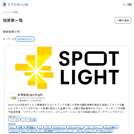
STORIUM
>
投資家
投資家一覧
絞り込み
検索結果(1件)
キーワード
metaverse
合同会社Spotlight
コーポレートベンチャーキャピタル
東京都
2022年6月設立
Spotlightは日本テレビと博報堂がスタートアップを通じた次世代基幹産業の創出を目指してタッグを組
んだスタートアップのグロース支援に特化した企業です。 必要な資金提供だけでなく、コンテンツの共創
や経営支援、リブランディングからマス・コミュニケーションまで立体的な統合マーケティングをフルサ
ポートしています。スタートアップへの投資規模は約 30 億円を想定しており、今後スタートアップとの
投資対象ステージ
協業・共創をさらに拡大し、Spotlight は「スタートアップの No.1 コミュニケーション・パートナー」
シリーズA
シリーズB以降
になることを目指してまいります。
投資領域
BtoC
協業
非認知能力
5G
B2B
BeautyTech
Biotechnology
ブロックチェーン
BtoC企業向け
Contech
BtoC
DE＆I
ECF、株式投資型クラウドファンディング、
ESG
エンタメ
FARM to TABLE