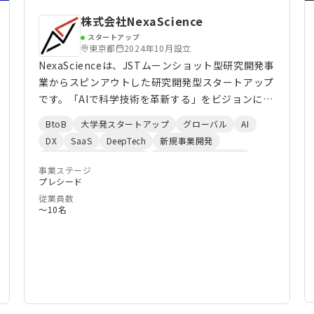
株式会社NexaScience
スタートアップ
東京都
2024年10月設立
NexaScienceは、JSTムーンショット型研究開発事
業からスピンアウトした研究開発型スタートアップ
です。「AIで科学技術を革新する」をビジョンに、
科学技術の創造と応用をAIによって加速し、人間の
BtoB
大学発スタートアップ
グローバル
AI
創造性を最大限に発揮できる社会の実現を目指して
DX
SaaS
DeepTech
新規事業開発
います。
オープンイノベーション
エンプラ向けサービス
事業ステージ
ロボティクス
コンサルティング
実証実験
R&D
プレシード
RPA
化学
創薬
バイオ
製造業
生成系AI
従業員数
新素材
〜10名