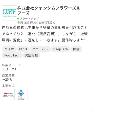
株式会社クォンタムフラワーズ＆
フーズ
スタートアップ
茨城県
2018年7月設立
自然界の植物は宇宙から微量の放射線を浴びること
でゆっくりと「進化（突然変異）」しながら「地球
環境の変化」に適応していきます。農作物もまた地
球環境の変化に合わせ、自然界での突然変異（進
バイオ
BtoB
グローバル
DeepTech
医療
化）と品種間の交配によって長い年月をかけて「進
FoodTech
実証実験
化＝改良」が重ねられてきました。 しかし、近年
の「急速な」気候変動で栽培環境が悪化し、農作物
事業ステージ
シリーズA
が高温や病害虫をはじめとした深刻な被害を受けて
従業員数
います。このことは、収量や品質の低下による経済
〜20名
的損失だけでなく、農業・酪農資材の高騰や、農家
主要株主
の減少、特産物の消滅、原材料高騰、物価の上昇、
食の自給率低下、食糧問題など地球規模の様々な課
題に波及しています。気候変動対策として、農作物
を新たな環境に適合させるための品種改良ニーズは
高まる一方です。しかし、品種改良とは原理上ゆっ