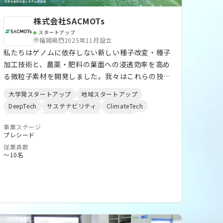
株式会社SACMOTs
スタートアップ
福岡県
2025年11月設立
私たちはゲノムに依存しない新しい種子改変・種子
加工技術と、農薬・肥料の葉面への浸透効率を高め
る微粒子素材を開発しました。我々はこれらの技術
により、従来の化学肥料・化学農薬依存型の農業生
大学発スタートアップ
地域スタートアップ
産システムとは一線を画するる新しい農業生産シス
DeepTech
サステナビリティ
ClimateTech
テム「緑の革命2.0」を実現します。
AgriTech
バイオ
Co2削減
実証実験
事業ステージ
第一次産業
化学
建設業
プレシード
従業員数
〜10名