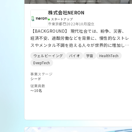
株式会社NERON
スタートアップ
東京都
2022年10月設立
【BACKGROUND】 現代社会では、紛争、災害、
経済不安、過酷労働などを背景に、慢性的なストレ
スやメンタル不調を抱える人々が世界的に増加して
います。 一方で、心の健康を日常的かつ持続的に支
ウェルビーイング
バイオ
宇宙
HealthTech
えるソリューションは依然として限定的です。
DeepTech
NERONは「脳腸相関」に着目し、腸内細菌を活用
した新たなウェルビーイング基盤の構築を目指して
事業ステージ
シード
います。 【NERON’S SOLUTION】 NERONは、独
従業員数
自の腸内細菌カクテル技術を開発しています。 100
〜10名
億通りを超える菌株組み合わせの中から、独自スク
リーニングおよびオミクス解析・AI予測を活用し、
高い機能性を持つ複数菌種を選定。独自比率で配合
し、生菌利用を前提とした次世代型マイクロバイ
オームプロダクトとして研究開発を進めています。
第一フェーズでは、ストレス軽減やメンタルウェル