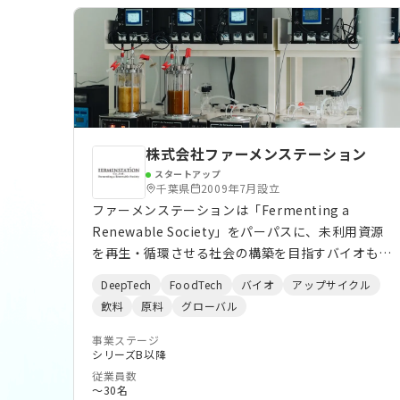
株式会社ファーメンステーション
スタートアップ
千葉県
2009年7月設立
ファーメンステーションは「Fermenting a
Renewable Society」をパーパスに、未利用資源
を再生・循環させる社会の構築を目指すバイオもの
づくりスタートアップです。独自の未利用バイオマ
DeepTech
FoodTech
バイオ
アップサイクル
ス・微生物データベースと発酵アップサイクル技術
飲料
原料
グローバル
を活用し、フードロス／ウェイストおよびその他未
利用バイオマス由来のバイオ素材を開発・製造して
事業ステージ
シリーズB以降
います。 発酵アップサイクル技術の基盤と、開発す
従業員数
るアップサイクル原料をもとに、化粧品等の原料製
〜30名