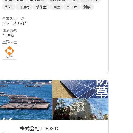
免疫療法では治療困難なアンメットニーズの患者群
がん
白血病
感染症
医療
バイオ
創薬
に、新しい治療法「他家免疫細胞療法」を提供しま
す。 当社の技術を使うことで、免疫拒絶やGVHDリ
事業ステージ
シリーズB以降
スクを抑制した多能性幹細胞からT細胞を量産し凍
従業員数
結保存することが可能で、「誰にでも=超汎用性」
〜10名
「すぐに」「安く」「高品質な」治療用細胞を用い
主要株主
た新しい治療法を提供することが可能になります。
株式会社ＴＥＧＯ