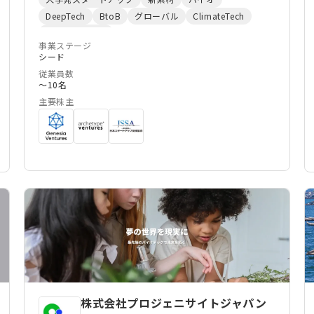
いる。バイオものづくりがターゲットとできる有用
DeepTech
BtoB
グローバル
ClimateTech
物質（素材、燃料、医薬品、食品）はさまざまある
マーケティング
が、我々は化学品原料（芳香族化合物他）のバイオ
事業ステージ
シード
代替にチャレンジする。微生物の代謝経路の制御を
従業員数
光によってコントロールできるという「光スイッチ
〜10名
タンパク質」技術は、目的物質の大量生産における
主要株主
高効率化、低コスト化に対してソリューションとな
る。この独自の光制御型バイオ生産システムを、世
界にプラットフォーム展開していくことを狙う。
株式会社プロジェニサイトジャパン