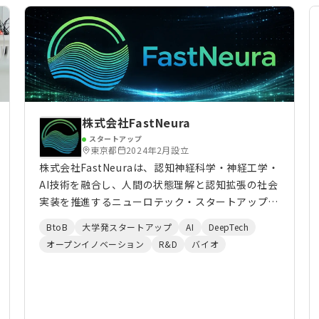
株式会社FastNeura
スタートアップ
東京都
2024年2月設立
株式会社FastNeuraは、認知神経科学・神経工学・
AI技術を融合し、人間の状態理解と認知拡張の社会
実装を推進するニューロテック・スタートアップで
す。 脳波・心拍・体温・運動量・音声・環境情報
BtoB
大学発スタートアップ
AI
DeepTech
などのマルチモーダル生体データから、言語化され
オープンイノベーション
R&D
バイオ
にくい認知・感情・身体状態をリアルタイムに推定
する技術を開発しています。さらに、光・音・温
熱・振動・環境制御・AI Agent・ロボットなどを
通じて、人を望ましい状態へ導くクローズドループ