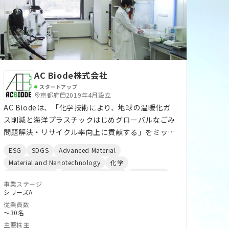
AC Biode株式会社
スタートアップ
京都府
2019年4月設立
AC Biodeは、「化学技術により、地球の温暖化ガ
ス削減と海洋プラスチックはじめグローバルなごみ
問題解決・リサイクル率向上に貢献する」をミッ
ションに掲げ、交流電池と回路の開発、混合廃プラ
ESG
SDGS
Advanced Material
を分解する触媒等の開発(Plastalyst: プラスタリス
Material and Nanotechnology
化学
ト)、各種吸着剤開発展開等を行っております。ル
環境エネルギー
再生可能エネルギー
エネルギー
クセンブルクに法人、英国ケンブリッジ市に事務所
事業ステージ
環境問題
リサイクル
サーキュラーエコノミー
シリーズA
があり、欧州と日本等で事業展開を行っています。
蓄電池
DAC
Co2削減
ClimateTech
従業員数
地球温暖化対策
CleanTech
医薬品
創薬・新薬
〜30名
創薬
化粧品
オンライン流通支援
主要株主