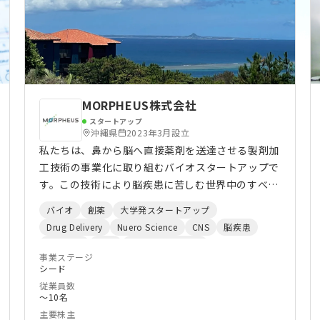
チームを組んで原因を究明し、解決します。また、
ミライエの堆肥化設備は他社製品との組み合わせも
可能です。お客様の既存設備も活かしながら、ミラ
イエの独自技術と組み合わせた課題解決のプランを
ご提案し、導入後も長期的な運用をフォローしま
す。 02質の高い堆肥生産を追求 せっかく生産し
MORPHEUS株式会社
た堆肥も、質が良くなければ買い手がつきません。
スタートアップ
質の良い堆肥をつくる上でカギを握るのが、発酵に
沖縄県
2023年3月設立
適した高い温度です。当社では、面倒な切り替えし
私たちは、鼻から脳へ直接薬剤を送達させる製剤加
不要で、高圧通気による堆積型堆肥化装置（イー
工技術の事業化に取り組むバイオスタートアップで
ジージェット）を開発。堆肥にまんべんなく酸素が
す。この技術により脳疾患に苦しむ世界中のすべて
行きわたるので、氷点下の寒冷条件においても安定
の患者さんが、簡便な方法で、且つ送達効率のよい
バイオ
創薬
大学発スタートアップ
した高温発酵を実現します。この他、お客様の課題
薬剤投与を受けられる未来を作っていきたいと思っ
Drug Delivery
Nuero Science
CNS
脳疾患
に合わせて当社の技術を投入し、質の高い堆肥生産
ています。
薬剤加工
沖縄
ライフサイエンス
を可能にするとともに、省力化やコスト削減、生産
事業ステージ
シード
性向上などに貢献します 03産学官で連携し新発想
従業員数
の堆肥化技術を開発 ミライエでは、地元の島根
〜10名
大学や畜産技術センターなど、産学官で連携して、
主要株主