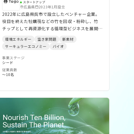
スタートアップ
広島県
2023年1月設立
2022年に広島県呉市で設立したベンチャー企業。
役目を終えた牡蠣筏などの竹を回収・粉砕し、竹
チップとして再資源化する循環型ビジネスを展開し
ています。竹チップは防草材や景観保全、土壌改良
環境エネルギー
空き家問題
新素材
など多用途に活用され、地域課題である放置竹林の
サーキュラーエコノミー
バイオ
解消と脱炭素社会の実現に貢献。環境保全と地域活
性を両立させる、持続可能な社会づくりの先駆者を
事業ステージ
シード
目指しています。
従業員数
〜10名