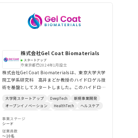
くりしたものであるため、急速な環境変化には対応
しきれない現状があります。これらの課題を解決す
るためQFFは従来の半分以下の期間で新系統を創出
し、飛躍的に効率良く品種改良を行うことができる
中性子線育種技術を開発しました。
株式会社Gel Coat Biomaterials
スタートアップ
東京都
2024年1月設立
株式会社Gel Coat Biomaterialsは、東京大学大学
院工学系研究科 高井まどか教授のハイドロゲル技
術を基盤としてスタートしました。このハイドロゲ
ルは、さまざまな分子を自在に取り込み形を変える
大学発スタートアップ
DeepTech
新規事業開発
ことができるアメーバのような特徴があります。こ
オープンイノベーション
HealthTech
ヘルスケア
のアメーバハイドロゲルが生体物質を内包する状態
サステナビリティ
医療
製造業
ClimateTech
では生体物質は安定化しながらも優れた機能を発現
事業ステージ
FoodTech
バイオ
ライフサイエンス
実証実験
シード
します。 わたしたちは、アメーバハイドロゲルに
新素材
サーキュラーエコノミー
創薬
従業員数
よる安定化技術によって、これまで利用できなかっ
CleanTech
R&D
化学
〜10名