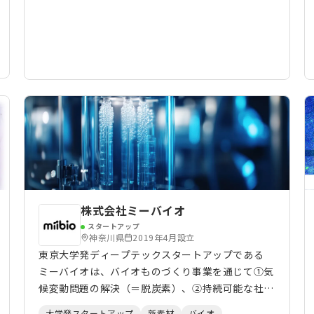
介入技術の実装に取り組んでいます。 現在は、生
体データから推定された心身状態を既存のデバイ
ス、空間、ロボット、AIシステムに組み込む生体適
応型AIプラットフォーム「Sync OS」を開発し、ヘ
ルスケア、Physical AI、防衛、スマート空間など
の領域で実証・事業化を進めています。
株式会社ミーバイオ
スタートアップ
神奈川県
2019年4月設立
東京大学発ディープテックスタートアップである
ミーバイオは、バイオものづくり事業を通じて①気
候変動問題の解決（＝脱炭素）、②持続可能な社会
の実現（＝脱石油）を果たすことをビジョンとして
大学発スタートアップ
新素材
バイオ