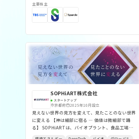
造・販売を行う「原料事業」、パートナー企業と共
主要株主
創し食品・飲料工場の製造過程等で出る副産物・食
品残さ等をアップサイクルしたバイオ素材等を開発
する「事業共創」等を展開しています。 岩手県奥
州市に自社工場を持つことで、開発から製造まで一
気通貫で対応可能であり、製造過程で生じる発酵副
産物を化粧品原料や地域の鶏や牛の飼料として最大
限利用することで、可能な限り廃棄物を少なくする
循環型モデルを構築し、地域循環型社会の形成にも
取り組んでおります。 また、地域社会、環境、カ
スタマー、従業員に対して多面的・包括的な利益を
生む事業活動を実践する企業を認証する国際的な制
度「B Corp 認証」を取得しており、経済産業省か
SOPHiART株式会社
ら「J-Startup」「J-Startup Impact」に選定さ
スタートアップ
れています。
京都府
2025年10月設立
見えない世界の見方を変えて、見たことのない世界
に変える 【神は細部に宿る ― 価値は微細部で踊
る】 SOPHiARTは、バイオプラント、食品工場、
農場を、廃水・廃液・廃棄物で繋ぎ、そこで資源と
環境エネルギー
DeepTech
バイオ
グローバル