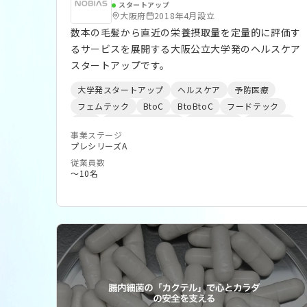
スタートアップ
大阪府
2018年4月設立
数本の毛髪から直近の栄養摂取量を定量的に評価す
るサービスを展開する大阪公立大学発のヘルスケア
スタートアップです。
大学発スタートアップ
ヘルスケア
予防医療
フェムテック
BtoC
BtoBtoC
フードテック
健康
ウェルビーイング
HealthTech
DeepTech
事業ステージ
ライフサイエンス
D2C
BeautyTech
美容
プレシリーズA
スポーツ
アスリート
FemTech
RealTech
従業員数
バイオ
〜10名