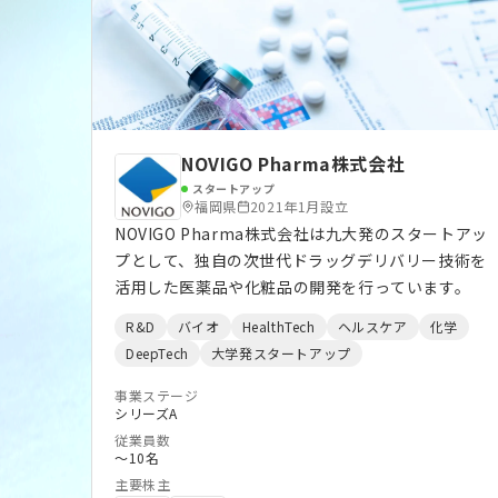
ビーイング領域にフォーカス。 将来的には、未
病、Longevity、免疫、代謝、内分泌系などへの展
開を目指しています。 【TECHNOLOGY
ADVANTAGE】 ・100億通り超の菌株組合せ探索技
術 ・オミクス解析 × AI予測による最適配合設計 ・
高いセロトニン分泌誘導能 ・市販品比1.5倍以上の
NOVIGO Pharma株式会社
機能性を確認 ・生菌安定化および経口デリバリー
スタートアップ
技術 【TARGET DOMAIN】 短中期では、高ストレ
福岡県
2021年1月設立
ス環境下にある専門職や支援領域を対象に展開。
NOVIGO Pharma株式会社は九大発のスタートアッ
将来的には、一般生活者向けの未病・健康寿命領域
プとして、独自の次世代ドラッグデリバリー技術を
へ拡大していきます。 【SOCIAL IMPACT】
活用した医薬品や化粧品の開発を行っています。
NERONは、極限環境から日常生活まで、人類の“心
R&D
バイオ
HealthTech
ヘルスケア
化学
身のウェルビーイング”を支える新たなインフラ構
DeepTech
大学発スタートアップ
築を目指しています。 メンタル不調リスク低減、
QOL向上、医療・福祉コスト削減に貢献し、持続可
事業ステージ
シリーズA
能な社会の実現に挑戦します。 【ROADMAP】 ・
従業員数
ヒト試験および機能性評価 ・グローバル研究/事業
〜10名
パートナーシップ構築 ・量産および品質管理体制
主要株主