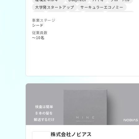
価値の循環を 生み出します。これまで注目されて
大学発スタートアップ
サーキュラーエコノミー
こなかった種の微細藻類を活用し、廃水を浄化する
ESG
Co2削減
BtoB
実証実験
新規事業開発
と同時に、その過程で 増殖する藻類をバイオマス
事業ステージ
地方自治体
IoT
シード
原料として、バイオガス・バイオメタンの生成に活
従業員数
用します。 エネルギーの未来の創造「エネルギー
〜10名
自給率の向上」「温室効果ガスの削減」「地産地消
のエネルギー圏の構築」
株式会社ノビアス