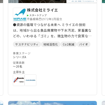
株式会社ミライエ
スタートアップ
島根県
1972年1月設立
●資源の循環でつながる未来へ ミライエの技術
は、地域から出る食品廃棄物や下水汚泥、家畜糞な
どの、いわゆる「ゴミ」を、微生物の力で良質な堆
肥に変えて「資源」とし、土に還して新たな食物を
サステナビリティ
地域活性化
Co2削減
バイオ
育むものです。ゴミを減らすことでCO2を削減し、
環境負荷を抑制するとともに、資源として再生する
事業ステージ
シリーズA
ことで、循環型社会を促進します。持続可能な社会
従業員数
に向けて、今後も技術開発に励み、より良い地球環
〜20名
境を次世代へとつなげていきます。 ●ミライエの
主要株主
３つの強み 01 コンサルティング・エンジニアが
個別に技術提案 発酵温度や臭気、処理量、コス
トなど、お客様の悩みはそれぞれ異なります。ミラ
イエでは、課題解決（コンサルティング）能力と設
計（エンジニア）能力を身に付けた人材が現地に赴
き、お客様の課題を個別に検証。課題によっては