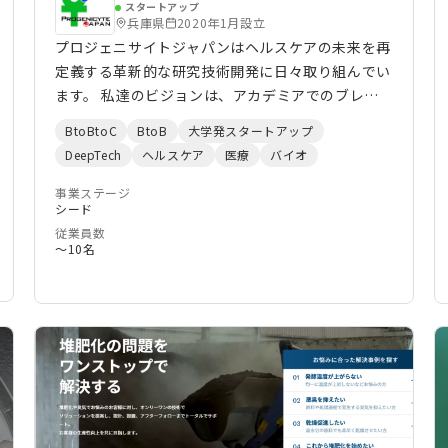
スタートアップ
兵庫県
2020年1月設立
プロジェニサイトジャパンはヘルスケアの未来を再
定義する革新的な研究技術開発に日々取り組んでい
ます。 私達のビジョンは、アカデミアでのブレー
クスルーを実際の医療や診断で活用することです。
BtoBtoC
BtoB
大学発スタートアップ
大胆なイノベーション、アカデミアとの連携、そし
DeepTech
ヘルスケア
医療
バイオ
て患者さんに焦点を当てたデザインを通じて、個人
をエンパワーメントし、世界の医療システムをサ
事業ステージ
シード
ポートし、バイオメディカル技術における次のフロ
従業員数
ンティアを牽引することを目指しています。
〜10名