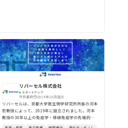
た環境、用途、期間において生体物質を利用し、生
体物質の新たな価値を提供します。 ライフサイエ
ンス、バイオエンジニアリング、高分子科学、デバ
イス開発、医療デバイスの専門家集団としてイノ
ベーションを創造しつづけます。そして積極的なコ
ラボレーションとオープンイノベーションによっ
て、社会課題の解決に挑戦します。
リバーセル株式会社
スタートアップ
京都府
2019年10月設立
リバーセルは、京都大学医生物学研究所所長の河本
宏教授によって、2019年に設立されました。河本
教授の30年以上の免疫学・移植免疫学の先端的研
究・知見・特許技術を元に、現在のがん治療やがん
創薬・新薬
再生医療
細胞療法
遺伝子・ゲノム