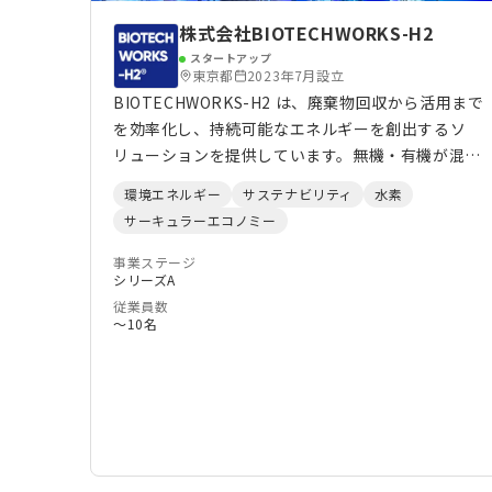
株式会社BIOTECHWORKS-H2
スタートアップ
東京都
2023年7月設立
BIOTECHWORKS-H2 は、廃棄物回収から活用まで
を効率化し、持続可能なエネルギーを創出するソ
リューションを提供しています。無機・有機が混合
した廃棄物を分別なしに高温ガス化炉に投入するこ
環境エネルギー
サステナビリティ
水素
とができ、有機廃棄物は水素生成に利用し、無機廃
サーキュラーエコノミー
棄物は再利用可能なスラグとして処理します。これ
により最終的な廃棄物ゼロに挑戦します。さらに、
事業ステージ
シリーズA
独自開発のデジタルプラットフォームによって、廃
従業員数
棄物処理や水素生成プロセスをリアルタイムで可視
〜10名
化し、企業や自治体が排出する廃棄物の種類・量・
CO2削減効果を一元管理できます。日本のみならず
海外を含め150社以上の企業とパートナーシップを
築きながら、多種多様な廃棄物を「価値ある資源」
へと転換し、新時代の循環型社会の実現を後押しし
ます。