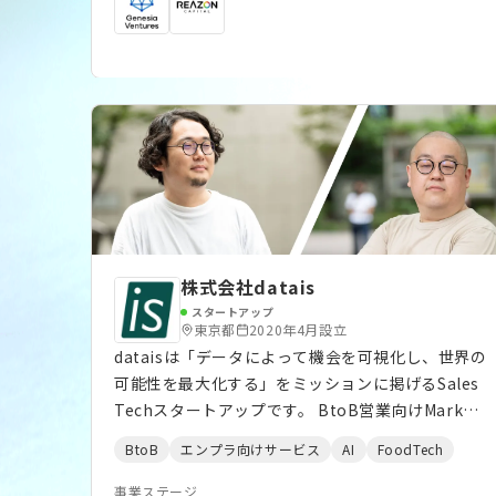
株式会社datais
スタートアップ
東京都
2020年4月設立
dataisは「データによって機会を可視化し、世界の
可能性を最大化する」をミッションに掲げるSales
Techスタートアップです。 BtoB営業向けMarket
Discovery Platform「datais」シリーズを開発・
BtoB
エンプラ向けサービス
AI
FoodTech
運営しています。
事業ステージ