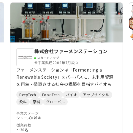
くりしたものであるため、急速な環境変化には対応
しきれない現状があります。これらの課題を解決す
るためQFFは従来の半分以下の期間で新系統を創出
し、飛躍的に効率良く品種改良を行うことができる
中性子線育種技術を開発しました。
株式会社ファーメンステーション
スタートアップ
千葉県
2009年7月設立
ファーメンステーションは「Fermenting a
Renewable Society」をパーパスに、未利用資源
を再生・循環させる社会の構築を目指すバイオもの
づくりスタートアップです。独自の未利用バイオマ
DeepTech
FoodTech
バイオ
アップサイクル
ス・微生物データベースと発酵アップサイクル技術
飲料
原料
グローバル
を活用し、フードロス／ウェイストおよびその他未
利用バイオマス由来のバイオ素材を開発・製造して
事業ステージ
シリーズB以降
います。 発酵アップサイクル技術の基盤と、開発す
従業員数
るアップサイクル原料をもとに、化粧品等の原料製
〜30名