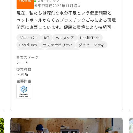
スタートアップ
独自開発のシルク水溶液は、生体親和性が高く、ゲ
東京都
2023年11月設立
ル、膜、固形物など多様な形態に加工できるのも特
現在、私たちは深刻な水分不足という健康問題と
徴です。また、腎臓病のケアに役立つ可能性が示さ
ペットボトルからくるプラスチックごみによる環境
れており、今後は13.3万人と推定される日本国内の
問題に直面しています。健康と環境により持続可能
腎臓病患者に向けた革新的なケアソリューションの
な社会の実現ために、水分補給にイノベーションを
グローバル
IoT
ヘルスケア
HealthTech
提供を目指しています。 私たちは、シルクタンパ
起こします。 NOMUは飲料会社であり、同時にテク
FoodTech
サステナビリティ
ダイバーシティ
ク質の可能性を広げ、今後10年で、腸内環境ケア市
ノロジー会社でもあります。飲料技術、ロボット工
顧客体験向上
ウェルビーイング
場に続く次世代の「腎臓ケア市場」を1兆円規模に
学、データと機械学習を組み合わせ、持続可能で環
事業ステージ
シード
まで成長させることを構想しています。このため
境に優しい方法で、健康的で個性的な飲料の新しい
従業員数
に、飲料や食品の大手企業との連携を進め、新たな
プラットフォームを構築しています。 事業内容の
〜20名
健康市場を創出していきます。加えて、化粧品分野
詳細については弊社HPをご確認ください。 私たち
主要株主
でも抗酸化作用やUVカット、保湿効果を持つシル
は世界中から集まった起業家、食品技術者、シェ
クを活かした製品展開や、青果の鮮度を保つコー
フ、エンジニア、デザイナー、クリエイター、そし
ティング技術、環境負荷物質を吸着する水溶液な
てマーケターからなる国際的なチームで、皆同じ目
ど、地球と人にやさしい幅広い製品開発を進めてい
標を持っています。 日本はもちろん、アメリカ、
ます。
イギリス、ドイツ、台湾、オーストラリア、ベル
ギーからのベンチャーキャピタルおよびエンジェル
投資家から支援を受けています。 Despite water's