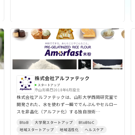
food technologists, chefs, engineers,
designers, creators, and marketers who came
together to offer consumers a new, healthier,
more sustainable and competitive choice. We
are backed by a group of international
investors with a VC and angels from Japan,
USA, UK, Germany, Taiwan and Australia.
株式会社アルファテック
スタートアップ
山形県
2018年6月設立
株式会社アルファテックは、山形大学西岡研究室で
開発された、水を使わず一瞬ででんぷんやセルロー
スを非晶化（アルファ化）する独自技術
「Amorfast®」を有する山形大学発ベンチャー企
BtoB
大学発スタートアップ
BtoBtoC
業です。 「水不要・一瞬」ででんぷんが食べられ
地域スタートアップ
地域活性化
ヘルスケア
るようになることは非常に画期的で、20世紀の電子