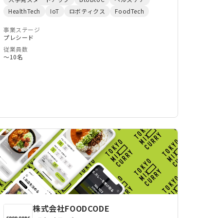
現するオフィス向けパーソナルサプリ・サーバーの
HealthTech
IoT
ロボティクス
FoodTech
開発運営事業です。
事業ステージ
プレシード
従業員数
〜10名
株式会社FOODCODE