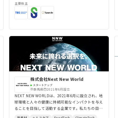
造・販売を行う「原料事業」、パートナー企業と共
主要株主
創し食品・飲料工場の製造過程等で出る副産物・食
品残さ等をアップサイクルしたバイオ素材等を開発
する「事業共創」等を展開しています。 岩手県奥
州市に自社工場を持つことで、開発から製造まで一
気通貫で対応可能であり、製造過程で生じる発酵副
産物を化粧品原料や地域の鶏や牛の飼料として最大
限利用することで、可能な限り廃棄物を少なくする
循環型モデルを構築し、地域循環型社会の形成にも
取り組んでおります。 また、地域社会、環境、カ
スタマー、従業員に対して多面的・包括的な利益を
生む事業活動を実践する企業を認証する国際的な制
度「B Corp 認証」を取得しており、経済産業省か
株式会社Next New World
ら「J-Startup」「J-Startup Impact」に選定さ
スタートアップ
れています。
群馬県
2021年6月設立
NEXT NEW WORLDは、2021年6月に設立され、地
球環境と人々の健康に持続可能なインパクトを与え
ることを目指して活動する企業です。私たちの目標
は、SDGsの目標達成に貢献しつつ、年商1,000億
新素材
ヘルスケア
FoodTech
ClimateTech