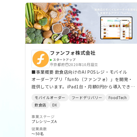
ファンフォ株式会社
スタートアップ
京都府
2020年10月設立
■事業概要 飲食店向けのAI POSレジ・モバイル
オーダーアプリ「funfo（ファンフォ）」を開発・
提供しています。iPad1台・月額0円から導入でき、
注文・会計・決済・LINE連携によるリピーター育
モバイルオーダー
フードデリバリー
FoodTech
成までを1つのアプリで完結。2020年の創業以来、
飲食店
DX
クチコミを主な経路として全国10,000店舗以上に
導入され、年間8,500万オーダーを処理する飲食DX
事業ステージ
プレシリーズA
のインフラへと成長しました。私たちは「飲食のた
従業員数
めのサポート企業」から「飲食のためのAI企業」へ
〜50名