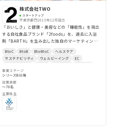
株式会社TWO
スタートアップ
東京都
2015年12月設立
「おいしさ」と健康・美容などの「機能性」を両立
する自社食品ブランド「2foods」を、過去に入浴
剤「BARTH」を生み出した独自のマーケティング
手法で展開。AIを活用した商品開発ノウハウで他社
BtoC
BtoB
BtoBtoC
ヘルスケア
の食品製造支援も実施。
サステナビリティ
ウェルビーイング
EC
マーケティング
製造業
FoodTech
Co2削減
事業ステージ
D2C
飲食店
BeautyTech
シリーズB以降
従業員数
〜70名
主要株主