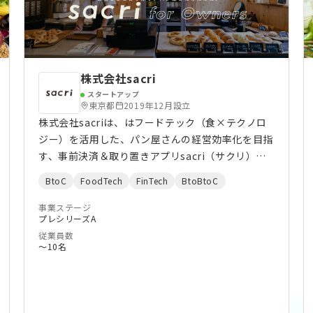
abundance, we face severe hydration
challenges and environmental issues from
plastic bottles. It's time to innovate hydration
methods for better health and sustainability.
We are building a new beverage platform for
株式会社sacri
healthy and individualised beverages and
スタートアップ
drinks in a more sustainable and eco-friendly
東京都
2019年12月設立
way. Our product combines beverage
株式会社sacriは、はフードテック（食×テクノロ
technology, robotics and the power of data
ジー）を活用した、パン屋さんの経営効率化を目指
and machine learning. We are as much a
す、事前決済＆取り置きアプリsacri（サクリ）を
beverage as a technology company. Please
提供しています。2020年10月に正式リリースし、
BtoC
FoodTech
FinTech
BtoBtoC
check our website for further details. We are
2024年9月末時点で会員15.2万人突破。また、
NOMU, a startup based in Tokyo and
2023年3月からは原価管理と栄養成分表示算出サー
事業ステージ
プレシリーズA
Singapore made of a truly global team spread
ビスのダセルーノもリリース。
従業員数
around the world with a drive to Be Better and
〜10名
Do Better. In everything we do - even if it is
just a little bit, bit by bit. We aim to make the
healthier, more sustainable, and happier
choice the easy one. We are entrepreneurs,