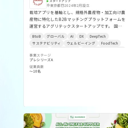
スタートアップ
東京都
2024年2月設立
栽培アプリを基軸とし、規格外農産物・加工向け農
産物に特化したB2Bマッチングプラットフォームを
運営するアグリテックスタートアップです。 国内
では年間数千億円規模の農産物が規格外として廃
BtoB
グローバル
AI
DX
DeepTech
棄・安値処分されている一方、食品加工業者・外食
サステナビリティ
ウェルビーイング
FoodTech
チェーン・給食事業者は安定した加工原料の調達先
AgriTech
環境エネルギー
サーキュラーエコノミー
確保に課題を抱えています。当社はこの需給の非効
事業ステージ
プレシリーズA
率なマッチングを解消し、農家の収益向上とフード
従業員数
ロス削減を同時に実現します。 2025年1月にプレシ
〜10名
リーズAファーストクローズを完了。現在セカンド
クローズに向けて農家・事業者ネットワークを急拡
大中です。