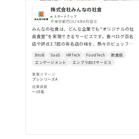
株式会社みんなの社食
スタートアップ
東京都
2024年6月設立
みんなの社食は、どんな企業でも“オリジナルの社
員食堂”を実現できるサービスです。食べログ百名
店や評点3.7超の有名店の味を、熱々のビュッフェ
でオフィスへ。『同じ釜のめし』を通じて、自然と
BtoB
SaaS
HRTech
FoodTech
飲食店
会話が生まれ、職場に笑顔と一体感が生まれます。
エンゲージメント
エンプラ向けサービス
私たちは、どんな企業でも本当に美味しく温かい食
事を日常的に楽しめる世界をつくるため、今日も挑
事業ステージ
プレシリーズA
戦を続けています。
従業員数
〜10名