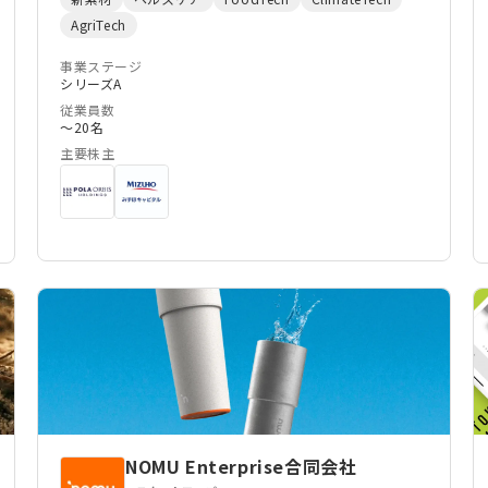
円を実現するグローバル企業になることです。自然
AgriTech
素材に基づく技術革新を通じて、現在はヘルスケ
ア、ファッション、コスメ分野で唯一無二の製品を
事業ステージ
シリーズA
展開しています。 現在、当社の中心的な取り組み
従業員数
は、シルクタンパク質の革新技術を活用した製品開
〜20名
発・研究開発です。我々の独自原料と独占販売権を
主要株主
持っている製造特許のシルクタンパク質は、環境に
も優しい持続可能な資源であり、高い吸着性や抗酸
化力を備えたナノ構造の多孔質タンパク質です。こ
の素材を活かして、ヘルスケア分野では、犬や猫の
腎臓病ケア向けシルクサプリメントや、慢性腎臓病
の予防・管理を目指した人用の腎臓ケアドリンクを
開発・販売しています。これらの製品は、胃や腸内
の有害物質を吸着・排出することで血中尿素窒素
（BUN）などの健康指標を改善する効果が確認さ
れています。 さらに、当社は国内の4つの大学、シ
ンガポール、ドイツの研究機関と共同で、我々の
オーガニックシルク由来のシルクタンパク質水溶液
NOMU Enterprise合同会社
の研究やコミュニケーションを進めています。この