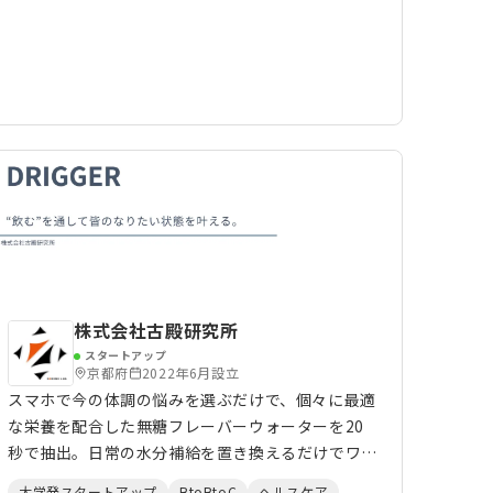
レコメンドの最適化・取引に関する信用のモデリン
グ・需給予測に取り組んでいく。 成長しようとす
る中小生産者にとってグローバル展開の障壁になり
得る言語や通関手続き、訴訟リスク、国際配送、従
来の商習慣を刷新し、海外販売取引に参加できる世
界を目指しています。 現在は書類申請の管理自動
化システム【FoodGo】の開発をスタートしまし
た。 **サービス概要** - 次世代アウトバウンド型
越境マーケットプレイス「フードカムカム」を運営
- FDA通関管理システム「FoodGo」サービスの運
営、保守管理（リリース前） - フード国際配送の物
流拠点「フーロジ」サービスの提供（リリース予
定）
株式会社古殿研究所
スタートアップ
京都府
2022年6月設立
スマホで今の体調の悩みを選ぶだけで、個々に最適
な栄養を配合した無糖フレーバーウォーターを20
秒で抽出。日常の水分補給を置き換えるだけでワー
カーの不調をケアし、『無意識のヘルスケア』を実
大学発スタートアップ
BtoBtoC
ヘルスケア