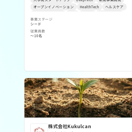
た。フリーミアム×ローコスト構造により、高い有
ことができるアメーバのような特徴があります。こ
オープンイノベーション
HealthTech
ヘルスケア
料転換率と低いチャーン率を両立しています。 (2)
のアメーバハイドロゲルが生体物質を内包する状態
サステナビリティ
医療
製造業
ClimateTech
個人店からテーマパークまで対応するモジュール設
では生体物質は安定化しながらも優れた機能を発現
事業ステージ
FoodTech
バイオ
ライフサイエンス
実証実験
シード
計 必要な機能だけを組み合わせるモジュール型プ
します。 わたしたちは、アメーバハイドロゲルに
新素材
サーキュラーエコノミー
創薬
従業員数
ロダクトにより、離島の個人店から上場チェーン、
よる安定化技術によって、これまで利用できなかっ
CleanTech
R&D
化学
〜10名
テーマパークまで同一基盤でカバー。イオングルー
た環境、用途、期間において生体物質を利用し、生
プ、際コーポレーション、Foodex Group、カン
体物質の新たな価値を提供します。 ライフサイエ
ドゥー、トヨタアリーナ東京など、規模も業態も異
ンス、バイオエンジニアリング、高分子科学、デバ
なる導入先に対応しています。 (3) 大手との提携
イス開発、医療デバイスの専門家集団としてイノ
と、AIによる次の一手 LINEヤフー・Square・三井
ベーションを創造しつづけます。そして積極的なコ
住友グループとのアライアンス、freee会計との
ラボレーションとオープンイノベーションによっ
API連携、日経・京都新聞・Forbes等での紹介を通
て、社会課題の解決に挑戦します。
じて信頼を積み上げてきました。2025年2月には世
界最速クラスの飲食特化型「funfo AI」をリリース
し、POSを"記録する箱"から"経営を相談できる相
棒"へと進化させています。
株式会社Kukulcan