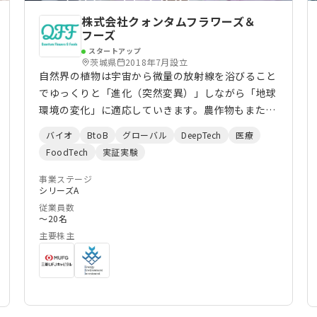
株式会社クォンタムフラワーズ＆
フーズ
スタートアップ
茨城県
2018年7月設立
自然界の植物は宇宙から微量の放射線を浴びること
でゆっくりと「進化（突然変異）」しながら「地球
環境の変化」に適応していきます。農作物もまた地
球環境の変化に合わせ、自然界での突然変異（進
バイオ
BtoB
グローバル
DeepTech
医療
化）と品種間の交配によって長い年月をかけて「進
FoodTech
実証実験
化＝改良」が重ねられてきました。 しかし、近年
の「急速な」気候変動で栽培環境が悪化し、農作物
事業ステージ
シリーズA
が高温や病害虫をはじめとした深刻な被害を受けて
従業員数
います。このことは、収量や品質の低下による経済
〜20名
的損失だけでなく、農業・酪農資材の高騰や、農家
主要株主
の減少、特産物の消滅、原材料高騰、物価の上昇、
食の自給率低下、食糧問題など地球規模の様々な課
題に波及しています。気候変動対策として、農作物
を新たな環境に適合させるための品種改良ニーズは
高まる一方です。しかし、品種改良とは原理上ゆっ