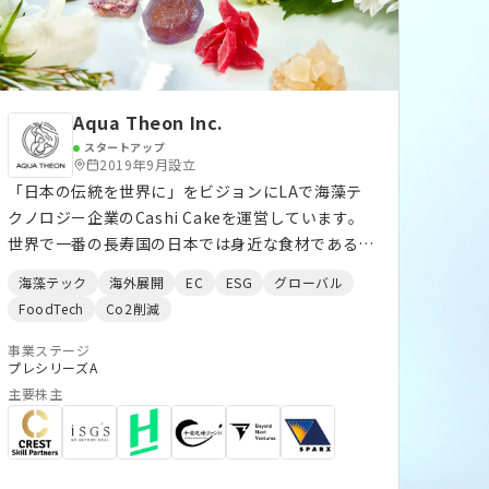
Aqua Theon Inc.
スタートアップ
2019年9月設立
「日本の伝統を世界に」をビジョンにLAで海藻テ
クノロジー企業のCashi Cakeを運営しています。
世界で一番の長寿国の日本では身近な食材である海
藻ですが、世界ではまだまだ摂取量が低いです。海
海藻テック
海外展開
EC
ESG
グローバル
藻は糖尿病に効果があるだけでなく、養殖過程にお
FoodTech
Co2削減
いて年間大気に排出されるCO2の30％を吸収し、世
界的にも最も注目を浴びている食材の一つです。
事業ステージ
プレシリーズA
日本はその点、世界で最も安定した海藻加工技術を
主要株主
誇り、弊社はその技術をUSに手配ができるように
しました。更に、美味しさの大切な構成要素のビタ
ミンCを制御する独自製法で、海藻臭さを全く感じ
させない美味しさと安定共有を実現し、Foodメー