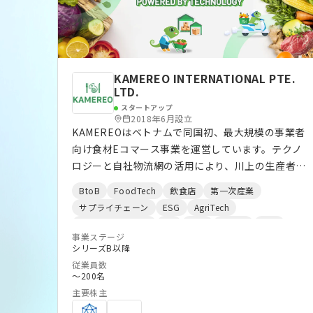
KAMEREO INTERNATIONAL PTE.
LTD.
スタートアップ
2018年6月設立
KAMEREOはベトナムで同国初、最大規模の事業者
向け食材Eコマース事業を運営しています。テクノ
ロジーと自社物流網の活用により、川上の生産者と
川下の事業者を繋ぐ独自のサプライチェーンを構築
BtoB
FoodTech
飲食店
第一次産業
することで、ベトナムの多重構造で非効率な食のサ
サプライチェーン
ESG
AgriTech
プライチェーンの課題解決に取り組んでいます。
クラウドサービス
EC
物流
ホテル
小売
2,500を超える事業者からの購買需要を集約し、生
事業ステージ
自動車
シリーズB以降
産者から直接購買する事で低価格、安定品質、安定
従業員数
供給を可能にしています。
〜200名
主要株主