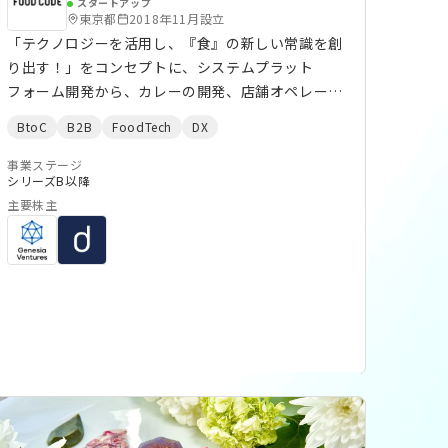
スタートアップ
東京都
2018年11月設立
「テクノロジーを活用し、『食』の新しい常識を創
り出す！」をコンセプトに、システムプラット
フォーム開発から、カレーの開発、店舗オペレー
ションまで一気通貫で自社展開。自分好みにカスタ
BtoC
B2B
FoodTech
DX
マイズができ、いつでも自然に食べられて飽きがこ
ないカレー “TOKYO MIX CURRY”を運営していま
事業ステージ
シリーズB以降
す。
主要株主