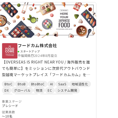
フードカム株式会社
スタートアップ
福岡県
2024年8月設立
【OVERSEAS IS RIGHT NEAR YOU / 海外販売を誰
でも簡単に】をミッションに次世代アウトバウンド
型越境マーケットプレイス「フードカムカム」を運
営するスタートアップ。 「フードカム」は、海外
BtoC
BtoB
BtoBtoC
AI
SaaS
地域活性化
販売における書類作成や物流、取引におけるCS、
DX
グローバル
物流
EC
システム開発
入金管理までを all-in-one でデジタル化する
小売
インバウンド
マーケットプレイス
MKPL型プラットフォームです。 スモールビジネス
事業ステージ
FoodTech
プレシード
向けの越境Eコマースサイトからスタートし、取引
従業員数
データを生成しながら、機械学習によってユーザー
〜10名