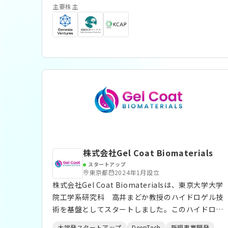
と進化し、ブランドステートメント「Food,
主要株主
Focus, Forward, Future.」のもと、人と食をつな
ぐ新たなインフラを世界に広げていきます。 ■自
社の優位性・独自性、得意とする分野 訪問営業に
頼らず、低いサポートコストで飲食店のDX基盤
（POSレジ・調理管理・モバイルオーダー）を普及
させてきたことが最大の強みです。90%の店舗が訪
問なしのオンラインで導入を完了し、圧倒的な低価
格を実現。モジュール設計により、離島の個人店か
ら上場チェーン・テーマパークまで幅広く対応しま
す。2025年2月には世界最速クラスの飲食特化型
「funfo AI」をリリースし、データ分析・経理・
マーケティングなど店長業務をAIが代行する世界
株式会社Gel Coat Biomaterials
を、業界の先頭でつくっています。 ■funfoならで
スタートアップ
はの強み (1) 訪問ゼロ・低価格で「届かなかった
東京都
2024年1月設立
店」に届ける 訪問営業に頼らず、90%の店舗がオ
株式会社Gel Coat Biomaterialsは、東京大学大学
ンラインのみで導入を完了。月額0円から始められ
院工学系研究科 高井まどか教授のハイドロゲル技
る低価格設計で、これまで高額なPOSに手が届かな
術を基盤としてスタートしました。このハイドロゲ
かった中小・個人店のDXを一気に前進させまし
ルは、さまざまな分子を自在に取り込み形を変える
大学発スタートアップ
DeepTech
新規事業開発