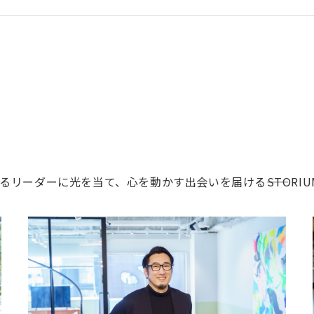
ーダーに光を当て、心を動かす出会いを届ける――STORIU