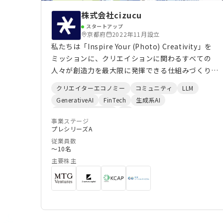
株式会社cizucu
スタートアップ
京都府
2022年11月設立
私たちは「Inspire Your (Photo) Creativity」を
ミッションに、クリエイションに関わるすべての
人々が創造力を最大限に発揮できる仕組みづくりを
しています。あなただけの1枚を生み出すコミュニ
クリエイターエコノミー
コミュニティ
LLM
ティ・ストックフォトプラットフォーム
GenerativeAI
FinTech
生成系AI
『cizucu(シズク)』は、クリエイターが自由に表現
地域スタートアップ
AI
し、発信する機会を、そして企業・ブランドがブラ
事業ステージ
プレシリーズA
ンディングに必要な写真を提供しています。写真を
従業員数
きっかけとした出会いから、これまでのアタリマエ
〜10名
を超える共創を生み出します。
主要株主