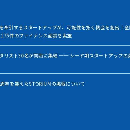
を牽引するスタートアップが、可能性を拓く機会を創出｜全
、175件のファイナンス面談を実施
タリスト30名が関西に集結 ── シード期スタートアップの
5周年を迎えたSTORIUMの挑戦について
の「出会いのプロセス」を再定義。ステークホルダー連携を進化
を発表。