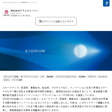
>
スタートアップ
>
株式会社グランストーリー
株式会社グランストーリー
スタートアップ
東京都
2019年5月設立
ログインして企業にコンタクト
スタートアップ支援
オープンイノベーション
CVC
資金調達
スタートアップエコシステム
地方創生
アカデミア
Deeptech
BizDev
イベント企画
スタートアップ、投資家、事業会社、自治体、アカデミアなど、イノベーションを担う多様なステー
クホルダー間に存在する情報の非対称性を解消し、価値ある出会いを創出することで、資金調達や事
業共創を加速させるイノベーション・プラットフォーム「STORIUM」を運営しています。
STORIUMはβ版リリースから5年で、スタートアップ・投資家・事業会社・自治体等、約900社が参画
する国内有数のイノベーションエコシステムへと成長しました。今後は、このネットワーク基盤にAIを
掛け合わせることで、これまで属人的かつ非効率であった出会いと意思決定のプロセスを構造的に変
革し、新産業創造の生産性を飛躍的に高めていきます。