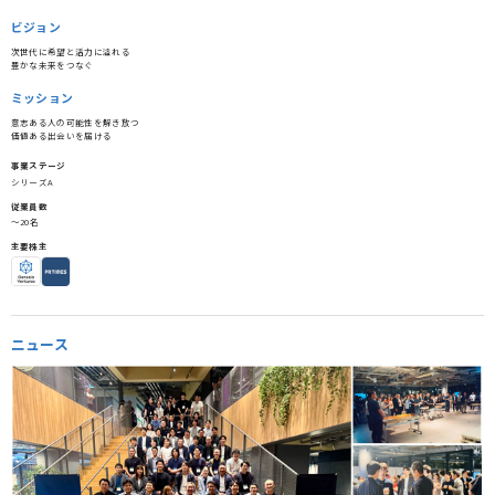
ビジョン
次世代に希望と活力に溢れる
豊かな未来をつなぐ
ミッション
意志ある人の可能性を解き放つ
価値ある出会いを届ける
事業ステージ
シリーズA
従業員数
〜20名
主要株主
ニュース