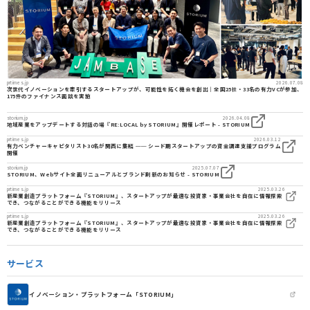
prtimes.jp
2026.07.08
次世代イノベーションを牽引するスタートアップが、可能性を拓く機会を創出｜全国25社・33名の有力VCが参加、
175件のファイナンス面談を実施
storium.jp
2026.04.08
地域産業をアップデートする対話の場『RE:LOCAL by STORIUM』開催レポート - STORIUM
prtimes.jp
2026.03.12
有力ベンチャーキャピタリスト30名が関西に集結 ── シード期スタートアップの資金調達支援プログラム
開催
storium.jp
2025.07.07
STORIUM、Webサイト全面リニューアルとブランド刷新のお知らせ - STORIUM
prtimes.jp
2025.03.26
新産業創造プラットフォーム『STORIUM』、スタートアップが最適な投資家・事業会社を自在に情報探索
でき、つながることができる機能をリリース
prtimes.jp
2025.03.26
新産業創造プラットフォーム『STORIUM』、スタートアップが最適な投資家・事業会社を自在に情報探索
でき、つながることができる機能をリリース
サービス
イノベーション・プラットフォーム「STORIUM」