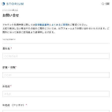
STORIUM
>
お問い合せ
お問い合せ
アカウント利用申請に際しては
登録審査基準
と
よくあるご質問
をご確認ください。
上記で解決しない場合やその他のご用件については、以下フォームよりお問い合わせいただけます。ご
用件に沿って後日ご担当者より連絡申し上げます。
*
は入力必須項目です
貴社名
*
部署・役職
*
お名前
*
お名前（フリガナ）
*