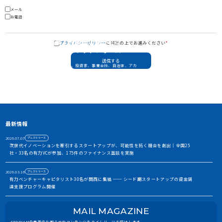
メール
お電話
資金調達や協業・共創を加速させる
プライバシーポリシー
に同意の上でお進みください
*
イノベーション・プラットフォーム
STORIUMは、スタートアップ、投資家、事業会社、自治体、アカ
デミアなど、イノベーションを担う多様なステークホルダー間に存
在する情報の非対称性を解消し、価値ある出会いを創出すること
で、資金調達や事業共創を加速させるイノベーション・プラット
フォームです
アカウント利用申請
最新情報
2026.07.07
プレスリリース
次世代イノベーションを牽引するスタートアップが、可能性を拓く機会を創出｜全国25
社・33名の有力VCが参加、175件のファイナンス面談を実施
2026.03.16
プレスリリース
有力ベンチャーキャピタリスト30名が関西に集結 ── シード期スタートアップの資金調
達支援プログラム開催
2026.01.06
お知らせ
MAIL MAGAZINE
2026年 年頭ご挨拶｜5周年を迎えたSTORIUMの挑戦について
STORIUMの最新のお知らせやコンテンツをタイムリーにお届けします。