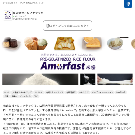
>
スタートアップ
>
株式会社アルファテック
株式会社アルファテック
スタートアップ
山形県
2018年6月設立
ログインして企業にコンタクト
BtoB
大学発スタートアップ
BtoBtoC
地域スタートアップ
地域活性化
ヘルスケア
オープンイノベーション
FoodTech
介護
新素材
CleanTech
C2C
株式会社アルファテックは、山形大学西岡研究室で開発された、水を使わず一瞬ででんぷんやセル
ロースを非晶化（アルファ化）する独自技術「Amorfast®」を有する山形大学発ベンチャー企業です。
「水不要・一瞬」ででんぷんが食べられるようになることは非常に画期的で、20世紀の電子レンジ発
明に次ぐ、調理方法の革命と言えます。
「Amorfast」は、従来の製造過程にある、非晶化するために水を用いた加熱および、その後の冷却・
乾燥が不要なため、省エネかつ低環境負荷の技術です。非晶化は結晶を壊す技術のため、非晶化するこ
とにより素材の消化率が高まり、粘弾性や乳化性などの機能も付加できます。