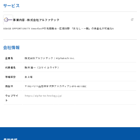
サービス
事業内容 - 株式会社アルファテック
USAGE OPPORTUNITY Amorfast®の利用機会・応用分野 「水なし・一瞬」の非晶化が可能なA
会社情報
企業名
株式会社アルファテック / Alphatech Inc.
代表者名
駒井 雄一（コマイ ユウイチ）
市場区分
未上場
所在地
〒992-0119 山形県米沢市アルカディア1-808-46 YBSC
資金調達や協業・共創を加速させる
イノベーション・プラットフォーム
ウェブサイ
https://alpha-technology.jp/
ト
STORIUMは、スタートアップ、投資家、事業会社、自治体、アカ
デミアなど、イノベーションを担う多様なステークホルダー間に存
在する情報の非対称性を解消し、価値ある出会いを創出すること
で、資金調達や事業共創を加速させるイノベーション・プラット
フォームです
アカウント利用申請
最新情報