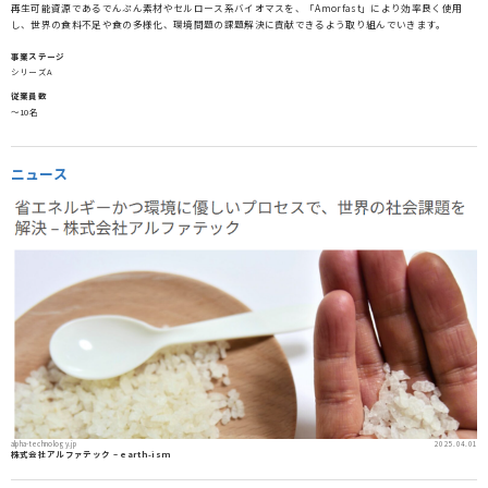
再生可能資源であるでんぷん素材やセルロース系バイオマスを、「Amorfast」により効率良く使用
し、世界の食料不足や食の多様化、環境問題の課題解決に貢献できるよう取り組んでいきます。
事業ステージ
シリーズA
従業員数
〜10名
ニュース
alpha-technology.jp
2025.04.01
株式会社アルファテック – earth-ism