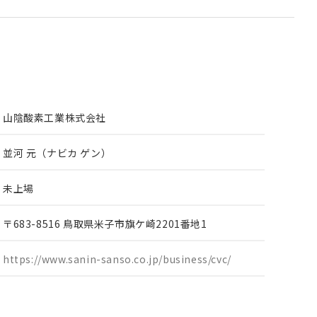
山陰酸素工業株式会社
並河 元（ナビカ ゲン）
未上場
〒683-8516 鳥取県米子市旗ケ崎2201番地1
https://www.sanin-sanso.co.jp/business/cvc/