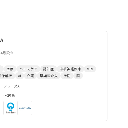
A
年4月設立
C
医療
ヘルスケア
認知症
中枢神経疾患
MRI
画像解析
AI
介護
早期医介入
予防
脳
シリーズA
〜20名