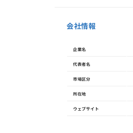
会社情報
企業名
代表者名
市場区分
所在地
加速させる
トフォーム
ウェブサイト
、事業会社、自治体、アカデミアなど、イノベー
存在する情報の非対称性を解消し、価値ある