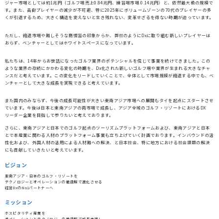
ジャー市場としては約1兆円（ゴルフ場売上0.84兆円、練習場市場 0.14兆円）と、依然最大級の規模で
す。また、高齢プレイヤーの減少が不可避、特に2025年にボリュームゾーンの70代のプレイヤーの多
くが引退するため、大きく構造を変えないと生き残れない、変革せざるを得ない時期が迫っています。
ただし、縮退市場や難しそうな商慣習の印象からか、弊社のようにDxに取り組む新しいプレイヤーは
おらず、ベンチャーとしてはホワイトスペースになっています。
私たちは、14年からお世話になったゴルフ業界のポテンシャルを信じて事業を続けてきました。この
ような業界の存続にかかわる変化の時期を、Dx化された新しいゴルフ場や業界が生まれる大きなチャ
ンスだと考えています。この変化をリードしていくことで、全体として市場規模が縮退する中でも、ベ
ンチャーとして大きな成長を実現できると考えています。
また国内のみならず、今後の成長可能性が大きい東南アジア市場への展開もタイを起点にスタートさせ
ています。今後は日本と東南アジアの両市場で成長し、アジア全域のゴルフ・リゾートにおけるDX
リーダー企業を目指して参りたいと考えております。
さらに、東南アジアと日本でのゴルフ起点のツーリズムプラットフォームおよび、東南アジアと日本
とで本産業に関わる人材のプラットフォーム事業も立ち上げていく計画でおります。インバウンドの活
性化および、外国人材の活用による人材難への解決、と日本社会、特に地方における社会課題の解決
にも貢献していきたいと考えています。
ビジョン
東南アジア・日本のゴルフ・リゾートを
テクノロジーとオペレーションの最適解で進化させる
経営DxのNo1パートナーへ
ミッション
ホスピタリティ産業を
オペレーションとテクノロジーの最適解で成長支援し、