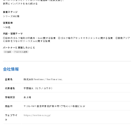
世界にインパクトを与え続ける
事業ステージ
シリーズB以降
従業員数
〜50名
共創・協業テーマ
①日本のゴルフ場向けの再生・Dxに関する協業 ②ゴルフ場のアセットマネジメントに関する協業 ③東南アジア
と日本をつないだツーリズムに関する協業
パートナーと実現したいこと
DX推進
クロスセル連携
会社情報
企業名
株式会社Teetime / TeeTime inc.
代表者名
平野雄大（ヒラノユウタ）
市場区分
未上場
所在地
〒170-0005 東京都豊島区南大塚3丁目42-13 寺岡ビル3F
資金調達や協業・共創を加速させる
イノベーション・プラットフォーム
ウェブサイ
https://teetime.co.jp/
ト
STORIUMは、スタートアップ、投資家、事業会社、自治体、アカ
デミアなど、イノベーションを担う多様なステークホルダー間に存
在する情報の非対称性を解消し、価値ある出会いを創出すること