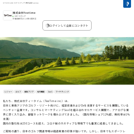
>
スタートアップ
>
株式会社Teetime
株式会社Teetime
スタートアップ
東京都
2014年4月設立
ログインして企業にコンタクト
レジャー
ゴルフ
東南アジア
地方展開
SaaS
マーケティング
私たち、株式会社ティータイム（TeeTime inc.）は、
日本と東南アジアのゴルフ・リゾート向けに、経営改善およびDxを支援するサービスを展開している
ベンチャー企業です。コンサルとマーケティングSaaSを組み合わせたサービス展開で、アナログな業
界に深く入り込み、顧客ネットワークを積み上げてきました。（国内市場シェア12%超、解約率は1%
未満）
国内の取引先は250コースを超え、コロナ禍のネガティブな環境下でも着実に成長してきました。
ご周知の通り、日本のゴルフ関連市場は縮退産業の印象が強いです。しかし、日本でもスポーツレ