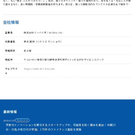
なく、もし“操る”ことができたら…」。光は、狙ったタイミング・狙った場所のみで、光を当てる・切ることが繰
り返せるなど、高い時間的・空間的制御能を持ちます。例えば、狙った細胞内のみでシグナル伝達を光で操作でき
るようになれば、代謝、分泌、細胞増殖、細胞死等の生命機能を自由自在にコントロールできる可能性が生まれま
す。この画期的な発明が、ミーバイオのコア技術です。
会社情報
企業名
株式会社ミーバイオ / miibio, Inc.
代表者名
早水 建祥（ハヤミズ ケンショウ）
市場区分
未上場
所在地
〒213-0012 神奈川県川崎市高津区坂戸3-2-1 かながわサイエンスパーク
資金調達や協業・共創を加速させる
イノベーション・プラットフォーム
ウェブサイ
https://www.mii-bio.com/
ト
STORIUMは、スタートアップ、投資家、事業会社、自治体、アカ
デミアなど、イノベーションを担う多様なステークホルダー間に存
在する情報の非対称性を解消し、価値ある出会いを創出すること
で、資金調達や事業共創を加速させるイノベーション・プラット
フォームです
アカウント利用申請
最新情報
2026.07.07
プレスリリース
次世代イノベーションを牽引するスタートアップが、可能性を拓く機会を創出｜全国25
社・33名の有力VCが参加、175件のファイナンス面談を実施