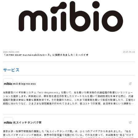
www.mii-bio.com
2025.06.18
「JETRO GSAP Sustainabilityコース」に採択されました｜ミーバイオ
サービス
mii-Bioprocess
光制御型バイオ生産システム「mii-Bioprocess」を用いて、光を用いた微生物の代謝経路の制御というソリュー
ションを提供します。具体的には、微生物を遺伝子改変したスマートセルを用いて目的物資を生産する際に、代謝
経路の制御は非常に重要な要素技術です。その制御のために、これまで誘導剤を用いて反応を制御したり、工程を2
段階に分けたりなど、さまざまな研究開発が行われてきましたが、低コストでの実施、高効率生産という課題を残
しています。私たちミーバイオでは、光を用いて代謝経路のスイッチングを、時間特異的にキレよく、かつ低エネ
ルギーで行うことで、これまでになかった生産システムをバイオものづくり産業にソリューションとして提供しま
す。
光スイッチタンパク質
東京大学・佐藤守俊教授の開発した「光スイッチタンパク質」は、ひとつのアイデアから生まれました。「光を
使ったバイオイメージング技術は、世界中の研究室で利用されている。その光を使って、生命現象を“見る”だけで