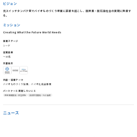
ビジョン
光スイッチタンパク質でバイオものづくり産業に革新を起こし、脱炭素・脱石油社会の実現に貢献す
る。
ミッション
Creating What the Future World Needs
事業ステージ
シード
従業員数
〜10名
主要株主
共創・協業テーマ
バイオものづくり協業、バイオ化成品事業
パートナーと実現したいこと
新規事業開発・実証実験
技術研究開発・R&D推進
ニュース