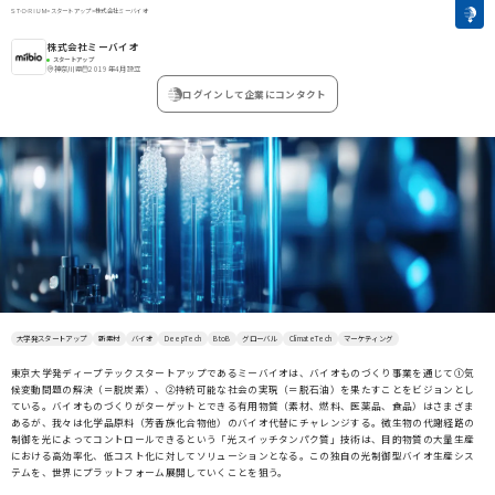
>
スタートアップ
>
株式会社ミーバイオ
株式会社ミーバイオ
スタートアップ
神奈川県
2019年4月設立
ログインして企業にコンタクト
大学発スタートアップ
新素材
バイオ
DeepTech
BtoB
グローバル
ClimateTech
マーケティング
東京大学発ディープテックスタートアップであるミーバイオは、バイオものづくり事業を通じて①気
候変動問題の解決（＝脱炭素）、②持続可能な社会の実現（＝脱石油）を果たすことをビジョンとし
ている。バイオものづくりがターゲットとできる有用物質（素材、燃料、医薬品、食品）はさまざま
あるが、我々は化学品原料（芳香族化合物他）のバイオ代替にチャレンジする。微生物の代謝経路の
制御を光によってコントロールできるという「光スイッチタンパク質」技術は、目的物質の大量生産
における高効率化、低コスト化に対してソリューションとなる。この独自の光制御型バイオ生産シス
テムを、世界にプラットフォーム展開していくことを狙う。