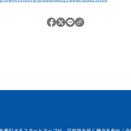
加速させる
トフォーム
、事業会社、自治体、アカデミアなど、イノベー
存在する情報の非対称性を解消し、価値ある
共創を加速させるイノベーション・プラット
を牽引するスタートアップが、可能性を拓く機会を創出｜全