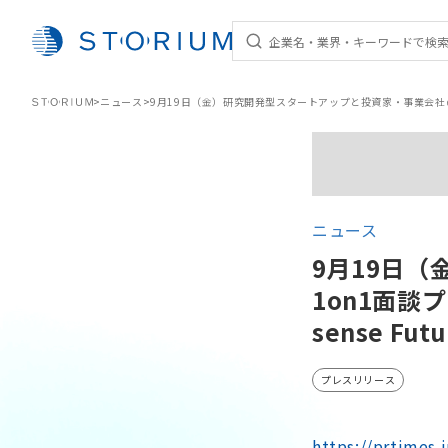
STORIUM
>
ニュース
>
9月19日（金）研究開発型スタートアップと投資家・事業会社の1on1面談プ
ニュース
9月19日
1on1面談プ
sense Fu
プレスリリース
https://prtimes