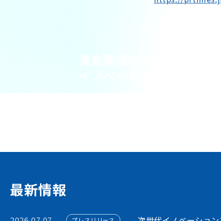
資金調達や協業・共創を
イノベーション・プラッ
STORIUMは、スタートアップ、投資家
ションを担う多様なステークホルダー間に
出会いを創出することで、資金調達や事業
フォームです
アカウント利用申請
最新情報
2026.07.07
次世代イノベーション
プレスリリース