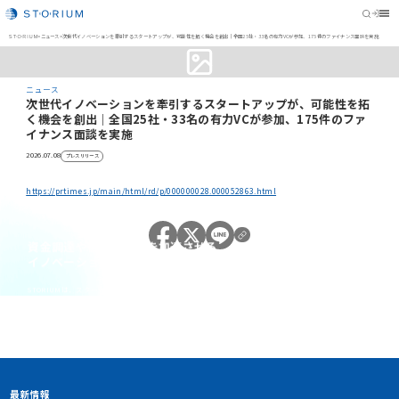
STORIUM
>
ニュース
>
次世代イノベーションを牽引するスタートアップが、可能性を拓く機会を創出｜全国25社・33名の有力VCが参加、175件のファイナンス面談を実施
ニュース
次世代イノベーションを牽引するスタートアップが、可能性を拓
く機会を創出｜全国25社・33名の有力VCが参加、175件のファ
イナンス面談を実施
2026.07.08
プレスリリース
https://prtimes.jp/main/html/rd/p/000000028.000052863.html
資金調達や協業・共創を加速させる
イノベーション・プラットフォーム
STORIUMは、スタートアップ、投資家、事業会社、自治体、アカ
デミアなど、イノベーションを担う多様なステークホルダー間に存
在する情報の非対称性を解消し、価値ある出会いを創出すること
で、資金調達や事業共創を加速させるイノベーション・プラット
フォームです
アカウント利用申請
最新情報