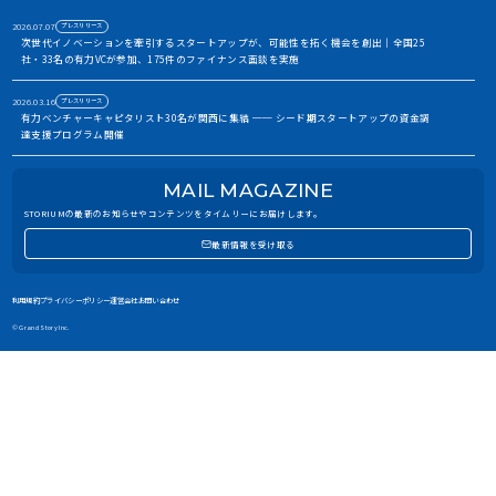
2026.07.07
プレスリリース
次世代イノベーションを牽引するスタートアップが、可能性を拓く機会を創出｜全国25
社・33名の有力VCが参加、175件のファイナンス面談を実施
2026.03.16
プレスリリース
有力ベンチャーキャピタリスト30名が関西に集結 ── シード期スタートアップの資金調
達支援プログラム開催
2026.01.06
お知らせ
MAIL MAGAZINE
2026年 年頭ご挨拶｜5周年を迎えたSTORIUMの挑戦について
STORIUMの最新のお知らせやコンテンツをタイムリーにお届けします。
2026.01.06
プレスリリース
最新情報を受け取る
STORIUM、企業間の「出会いのプロセス」を再定義。ステークホルダー連携を進化させ
るAIプラットフォーム構想を発表。
利用規約
プライバシーポリシー
運営会社
お問い合わせ
2025.10.14
プレスリリース
創業期スタートアップに、資金調達を目指す実践的な機会を―『九州 SEED NEXT
© Grand Story Inc.
FORCE』2026年1月15日、福岡で初開催
2025.10.13
イベントレポート
研究とビジネスをつなぐ「知の共創」の新たな実践「Deep Sync by STORIUM」開催レ
ポート
2025.08.20
プレスリリース
STORIUM、兵庫・神戸のインキュベーション拠点と提携 / 全国と地域をつなぐイノベー
ション・ネットワーク構想を始動