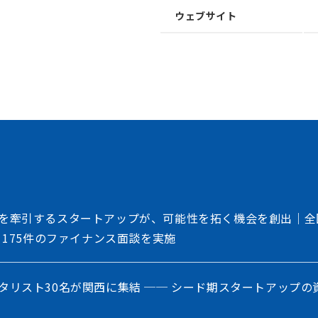
トフォーム
ウェブサイト
、事業会社、自治体、アカデミアなど、イノベー
存在する情報の非対称性を解消し、価値ある
共創を加速させるイノベーション・プラット
を牽引するスタートアップが、可能性を拓く機会を創出｜全
、175件のファイナンス面談を実施
タリスト30名が関西に集結 ── シード期スタートアップの