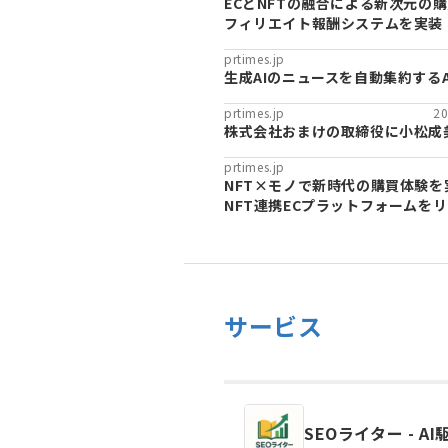
ECとNFTの融合による新次元の購
フィリエイト報酬システムを実装
prtimes.jp
生成AIのニュースを自動集約するAI
prtimes.jp
20
株式会社おまけの取締役に小松成
prtimes.jp
NFT×モノで新時代の購買体験を
NFT連携ECプラットフォームを
サービス
SEOライター - 