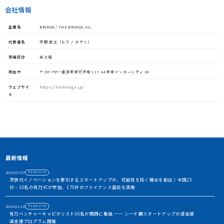
会社情報
企業名
BRIDGE / THE BRIDGE,Inc.
代表者名
平野 武士（ヒラノ タケシ）
市場区分
未上場
所在地
〒107-0052 東京都港区赤坂1-11-44 赤坂インターシティ 8F
資金調達や協業・共創を加速させる
イノベーション・プラットフォーム
ウェブサイ
https://thebridge.jp/
ト
STORIUMは、スタートアップ、投資家、事業会社、自治体、アカ
デミアなど、イノベーションを担う多様なステークホルダー間に存
在する情報の非対称性を解消し、価値ある出会いを創出すること
で、資金調達や事業共創を加速させるイノベーション・プラット
フォームです
アカウント利用申請
最新情報
2026.07.07
プレスリリース
次世代イノベーションを牽引するスタートアップが、可能性を拓く機会を創出｜全国25
社・33名の有力VCが参加、175件のファイナンス面談を実施
2026.03.16
プレスリリース
有力ベンチャーキャピタリスト30名が関西に集結 ── シード期スタートアップの資金調
達支援プログラム開催