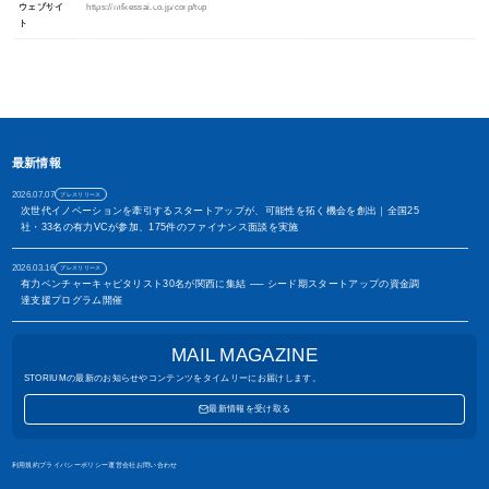
イノベーション・プラットフォーム
ウェブサイ
https://mfkessai.co.jp/corp/top
ト
STORIUMは、スタートアップ、投資家、事業会社、自治体、アカ
デミアなど、イノベーションを担う多様なステークホルダー間に存
在する情報の非対称性を解消し、価値ある出会いを創出すること
で、資金調達や事業共創を加速させるイノベーション・プラット
フォームです
アカウント利用申請
最新情報
2026.07.07
プレスリリース
次世代イノベーションを牽引するスタートアップが、可能性を拓く機会を創出｜全国25
社・33名の有力VCが参加、175件のファイナンス面談を実施
2026.03.16
プレスリリース
有力ベンチャーキャピタリスト30名が関西に集結 ── シード期スタートアップの資金調
達支援プログラム開催
2026.01.06
お知らせ
MAIL MAGAZINE
2026年 年頭ご挨拶｜5周年を迎えたSTORIUMの挑戦について
STORIUMの最新のお知らせやコンテンツをタイムリーにお届けします。
2026.01.06
プレスリリース
最新情報を受け取る
STORIUM、企業間の「出会いのプロセス」を再定義。ステークホルダー連携を進化させ
るAIプラットフォーム構想を発表。
利用規約
プライバシーポリシー
運営会社
お問い合わせ
2025.10.14
プレスリリース