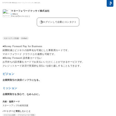
>
事業会社
>
マネーフォワードケッサイ株式会社
マネーフォワードケッサイ株式会社
事業会社
東京都
2017年3月設立
ログインして企業にコンタクト
スタートアップ支援
FinTech
●Money Forward Pay for Business
経費削減とビジネスの効率化を可能にした事業用カードです。
マネーフォワード クラウドとの連携も可能です。
●Money Forward 請求書カード払い
お手持ちの請求書をカードでお支払いいただくことができるサービスです。
クレジットカード決済で実質的な支払いを繰り越しすることもできます。
ビジョン
企業間取引の決済インフラになる。
ミッション
企業間取引を安心で、なめらかに。
共創・協業テーマ
スタートアップの成長支援
パートナーと実現したいこと
クロスセル連携
アクセラレーター募集