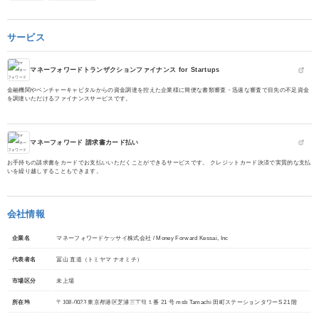
サービス
マネーフォワードトランザクションファイナンス for Startups
金融機関やベンチャーキャピタルからの資金調達を控えた企業様に簡便な書類審査・迅速な審査で目先の不足資金
を調達いただけるファイナンスサービスです。
マネーフォワード 請求書カード払い
お手持ちの請求書をカードでお支払いいただくことができるサービスです。 クレジットカード決済で実質的な支払
いを繰り越しすることもできます。
会社情報
企業名
マネーフォワードケッサイ株式会社 / Money Forward Kessai, Inc
代表者名
冨山 直道（トミヤマ ナオミチ）
市場区分
未上場
所在地
〒108-0023 東京都港区芝浦三丁目１番 21 号 msb Tamachi 田町ステーションタワーS 21 階
資金調達や協業・共創を加速させる