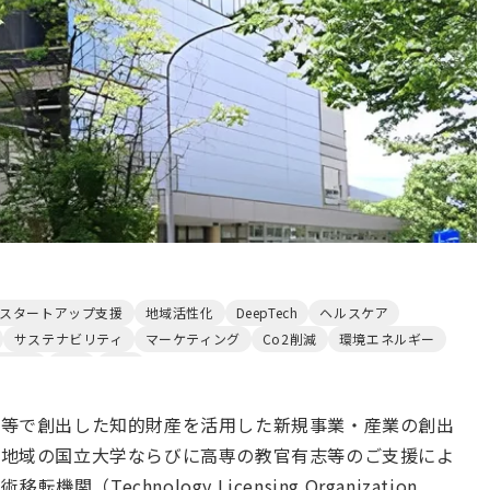
スタートアップ支援
地域活性化
DeepTech
ヘルスケア
サステナビリティ
マーケティング
Co2削減
環境エネルギー
新素材
創薬
化学
学等で創出した知的財産を活用した新規事業・産業の創出
北地域の国立大学ならびに高専の教官有志等のご支援によ
関（Technology Licensing Organization,