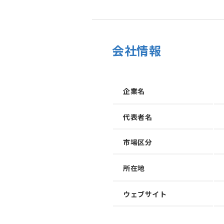
会社情報
企業名
代表者名
市場区分
所在地
加速させる
トフォーム
ウェブサイト
、事業会社、自治体、アカデミアなど、イノベー