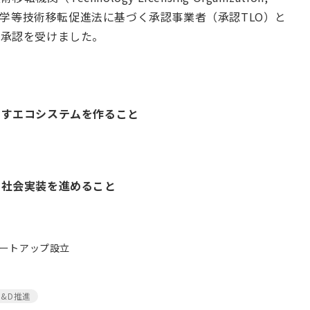
、大学等技術移転促進法に基づく承認事業者（承認TLO）と
の承認を受けました。
出すエコシステムを作ること
、社会実装を進めること
ートアップ設立
&D推進