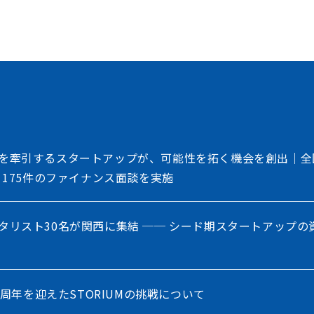
存在する情報の非対称性を解消し、価値ある
共創を加速させるイノベーション・プラット
を牽引するスタートアップが、可能性を拓く機会を創出｜全
、175件のファイナンス面談を実施
タリスト30名が関西に集結 ── シード期スタートアップの
5周年を迎えたSTORIUMの挑戦について