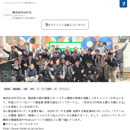
>
スタートアップ
>
株式会社IKETEL
株式会社IKETEL
スタートアップ
大阪府
2021年9月設立
ログインして企業にコンタクト
製造業
商品開発
企画
設計
AI
データ活用
DX
ラクション
株式会社IKETELは、製造業の設計開発とAI･システム開発の現場を経験してきたメンバーが中心にな
り、共創とテクノロジーで製造業/産業を強化(アップデート)し、「日本を100年先も豊かな国にする」
ことを目指している会社です。
主に製造業のAI･データ活用を軸に、社内のデータを連携･活用する製造業向けAIシステム「ラクショ
ン」の開発･提供や、現場にべったり入り込んだデジタル実装サポート、そして、ものづくり×テック
関係の情報発信やMeetupイベント運営などに取り組んでいます。
■ラクション サービスサイト
https://www.iketel.co.jp/raction