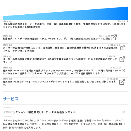
prtimes.jp
2026.05.14
「製品開発におけるAI・データ活用で、企画・設計業務の自動化と技術・情報の共有知化を目指す」IKETELがト
ライアングルエヒメ2.0に継続採択
prtimes.jp
2025.11.05
製造業向けAI・データ活用基盤システム「ラクション」が、IT導入補助金2025の対象ツールに認定
prtimes.jp
2025.03.18
メーカーの企画/設計開発における、情報収集、仕様検討、書類作成業務を最大90%効率化する高精度AIシ
ステム「ラクション」が公開
prtimes.jp
2024.06.12
メーカーの商品開発に関する課題解決やIT活用を支援するオンライン相談サービス「商品開発の窓口」を
リリース
prtimes.jp
2023.01.25
株式会社IKETELが「地域内外連携プラットフォーム-Raction-」のβ版をリリースし、全国の自治体/ローカ
ルプレイヤーと連携したベンチャー・スタートアップ支援のサービスを提供開始致しました。
prtimes.jp
2022.11.10
株式会社IKETELが「Digi-PoC TOYAMA（デジポックとやま）」実証実験プロジェクトに採択されまし
た。
サービス
ラクション | 製造業向けAI･データ活用基盤システム
「データをものづくりの力に」ラクションは社内外のデータを連携･活用する製造メーカー向けのAIシステムで、
製品開発の付帯業務をAIで代替し、創造的な業務をデータを基にサポートすることで、企画･設計業務の自動化と
技術･情報の共有知化を実現します。