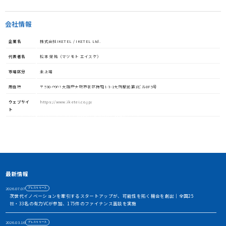
会社情報
企業名
株式会社IKETEL / IKETEL Ltd.
代表者名
松本 栄祐（マツモト エイスケ）
市場区分
未上場
所在地
〒530-0001 大阪府大阪市北区梅田1-3-1大阪駅前第1ビル8F5号
資金調達や協業・共創を加速させる
イノベーション・プラットフォーム
ウェブサイ
https://www.iketel.co.jp/
ト
STORIUMは、スタートアップ、投資家、事業会社、自治体、アカ
デミアなど、イノベーションを担う多様なステークホルダー間に存
在する情報の非対称性を解消し、価値ある出会いを創出すること
で、資金調達や事業共創を加速させるイノベーション・プラット
フォームです
アカウント利用申請
最新情報
2026.07.07
プレスリリース
次世代イノベーションを牽引するスタートアップが、可能性を拓く機会を創出｜全国25
社・33名の有力VCが参加、175件のファイナンス面談を実施
2026.03.16
プレスリリース