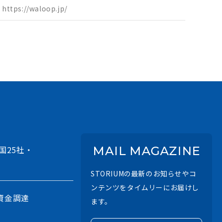
https://waloop.jp/
。 WA LOOPは、都市の“捨て
が資産として循環する未来をつくります。
国25社・
MAIL MAGAZINE
STORIUMの最新のお知らせやコ
ンテンツをタイムリーにお届けし
資金調達
ます。