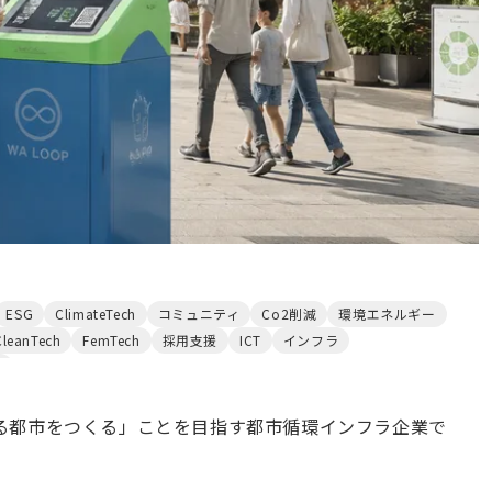
ESG
ClimateTech
コミュニティ
Co2削減
環境エネルギー
CleanTech
FemTech
採用支援
ICT
インフラ
資
やれる都市をつくる」ことを目指す都市循環インフラ企業で