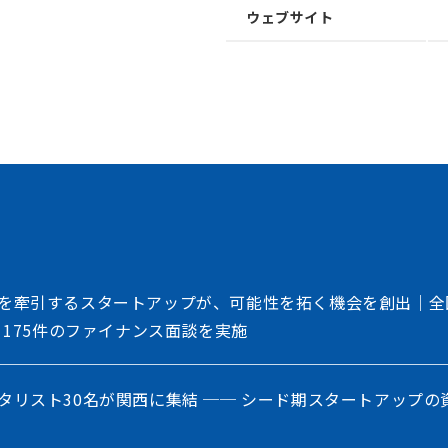
トフォーム
ウェブサイト
置先、企業、地域が支え合う新しい都市インフラへ
る”を再設計し、すべてのゴミ
、事業会社、自治体、アカデミアなど、イノベー
存在する情報の非対称性を解消し、価値ある
共創を加速させるイノベーション・プラット
を牽引するスタートアップが、可能性を拓く機会を創出｜全
、175件のファイナンス面談を実施
タリスト30名が関西に集結 ── シード期スタートアップの