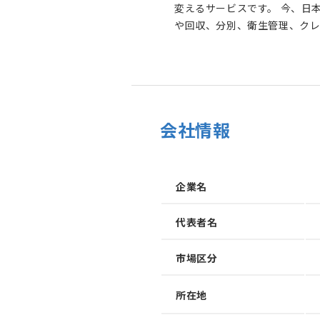
変えるサービスです。 今、日本の街からゴミ箱は減り続けています。背景には、清掃
や回収、分別、衛生管理、ク
施設だけでは維持し続けることが難し
で過ごし、食べ、飲み、移動
いって、ゴミそのものがなく
が持ち歩くか、店舗や清掃員
に残ります。 WA LOOPは、この構造そのものを変えます。 利用者は、スマートフォ
会社情報
ンでQRコードを読み取り、少
ができます。一方で設置先は
ではなく、利用料や広告、デ
ができます。 私たちが目指しているのは、単に「有料でゴミを捨てられる場所」を増
企業名
やすことではありません。 目
です。 ゴミは、ただの迷惑物ではなく、正しく集め、分別し、流通させることができ
代表者名
れば、資源になり、街のきれい
になります。 WA LOOPは、スマートゴミ箱を都市に配置し、利用データや回収デー
市場区分
タ、資源循環データを蓄積す
源化、CO₂削減、地域や企業の
所在地
加速させる
ミを持ち歩かなくていい社会
て循環させる街へ。 自治体