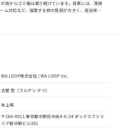
レーム対応など、設置する側の負担が大きく、自治体や
くなっている現実があります。 しかし、人が街
すれば、必ずゴミは生まれます。ゴミ箱が減ったからと
なるわけではありません。捨てられないゴミは、利用者
に押しつけられるか、最悪の場合はポイ捨てとなって街
額を支払うことで、必要なときにすぐゴミを捨てること
、従来のようにゴミ箱を一方的なコストとして抱えるの
ータ活用によって、持続可能な運用モデルをつくること
WA LOOP株式会社 / WA LOOP Inc.
指しているのは、「すてる」を「かえす」に変えること
古堅 哲（フルゲン テツ）
さになり、人のゆとりになり、都市の循環を支える力
未上場
ることで、将来的には分別精度の向上、回収効率化、資
サステナビリティ可視化までつなげていきます。 ゴ
〒164-0011 東京都中野区中央4-6-24 オックスファミ
へ。 ゴミ箱が消えていく街ではなく、ゴミを資源とし
リア新中野ビル301
や施設だけに負担を押しつけるのではなく、利用者、設