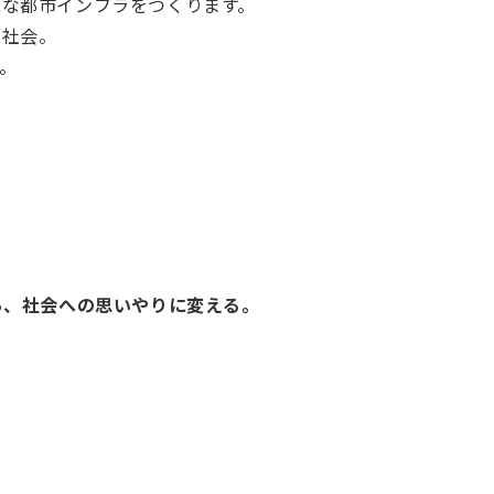
能な都市インフラをつくります。
い社会。
。
。
ら、社会への思いやりに変える。