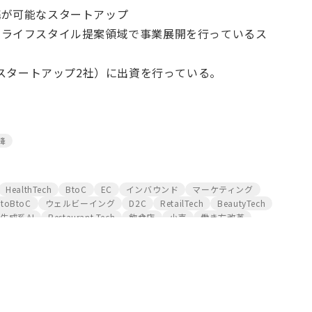
携が可能なスタートアップ
いライフスタイル提案領域で事業展開を行っているス
外スタートアップ2社）に出資を行っている。
降
HealthTech
BtoC
EC
インバウンド
マーケティング
toBtoC
ウェルビーイング
D2C
RetailTech
BeautyTech
生成系AI
Restaurant Tech
飲食店
小売
働き方改革