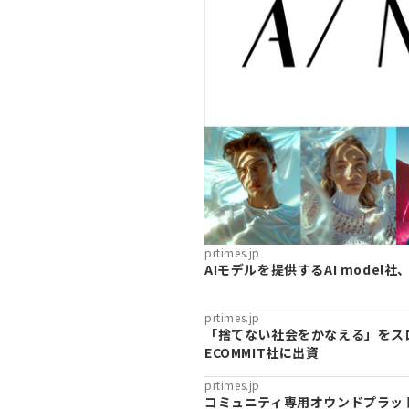
prtimes.jp
AIモデルを提供するAI model
prtimes.jp
「捨てない社会をかなえる」をス
ECOMMIT社に出資
prtimes.jp
コミュニティ専用オウンドプラット