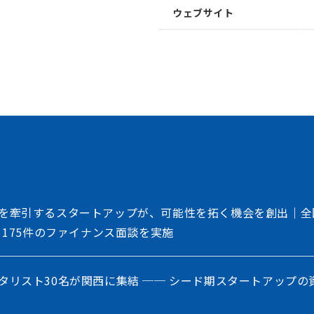
トフォーム
ウェブサイト
、事業会社、自治体、アカデミアなど、イノベー
存在する情報の非対称性を解消し、価値ある
共創を加速させるイノベーション・プラット
を牽引するスタートアップが、可能性を拓く機会を創出｜全
、175件のファイナンス面談を実施
タリスト30名が関西に集結 ── シード期スタートアップの