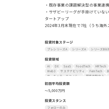
・既存事業の課題解決型の事業連
・サザビーリーグが手掛けていな
タートアップ
2024年3月末現在で7社（うち海
投資対象ステージ
プレシリーズA
シリーズA
シリーズB以
投資領域
AI
DX
SaaS
FoodTech
HRTech
Web3
サステナビリティ
FemTech
B
サーキュラーエコノミー
顧客体験向上
初回平均投資額
〜5,000万円
投資スタンス
フォローのみ