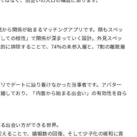
ではなく、出会いの入口の構造にあります。
会話から関係が始まるマッチングアプリです。顔もスペッ
としての相性」で関係が深まっていく設計。外見スペッ
的に排除することで、74%の未参入層と、7割の離脱層
プリでデートに辿り着けなかった当事者です。アバター
結婚しており、「内面から始まる出会い」の有効性を自ら
れる出会い方ができる世界。
造を変えることで、婚姻数の回復、そして少子化の緩和に貢