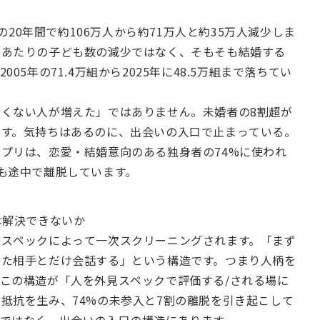
年の20年間で約106万人から約71万人と約35万人減少しま
婦あたりの子ども数の減少ではなく、そもそも結婚する
05年の71.4万組から2025年に48.5万組まで落ちてい
くない人が増えた」ではありません。未婚者の8割超が
ます。気持ちはあるのに、出会いの入口で止まっている。
プリは、恋愛・結婚意向のある独身者の74%に使われ
も途中で離脱しています。
は解決できないか
とスペックによって一次スクリーニングされます。「まず
した相手とだけ会話する」という構造です。つまり人柄を
この構造が「人を外見スペックで評価する/される場に
抵抗を生み、74%の未参入と7割の離脱を引き起こして