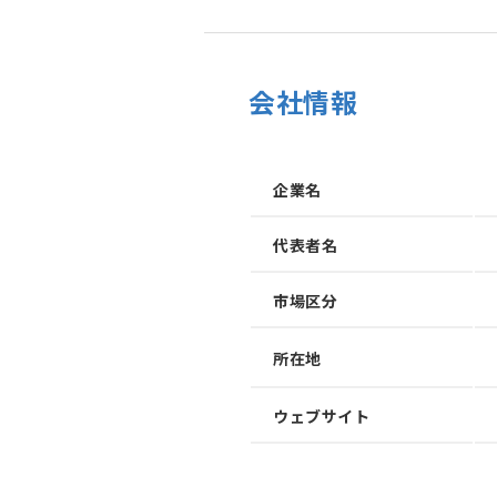
会社情報
企業名
代表者名
市場区分
所在地
加速させる
トフォーム
ウェブサイト
、事業会社、自治体、アカデミアなど、イノベー