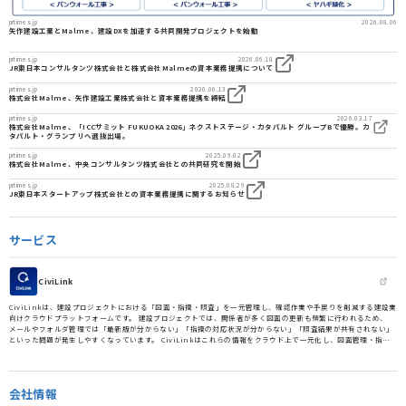
prtimes.jp
2026.08.06
矢作建設工業とMalme、建設DXを加速する共同開発プロジェクトを始動
prtimes.jp
2026.06.18
JR東日本コンサルタンツ株式会社と株式会社Malmeの資本業務提携について
prtimes.jp
2026.06.13
株式会社Malme、矢作建設工業株式会社と資本業務提携を締結
prtimes.jp
2026.03.17
株式会社Malme、「ICCサミット FUKUOKA 2026」ネクストステージ・カタパルト グループBで優勝。カ
タパルト・グランプリへ選抜出場。
prtimes.jp
2025.09.02
株式会社Malme、中央コンサルタンツ株式会社との共同研究を開始
prtimes.jp
2025.08.29
JR東日本スタートアップ株式会社との資本業務提携に関するお知らせ
サービス
CiviLink
CiviLinkは、建設プロジェクトにおける「図面・指摘・照査」を一元管理し、確認作業や手戻りを削減する建設業
向けクラウドプラットフォームです。 建設プロジェクトでは、関係者が多く図面の更新も頻繁に行われるため、
メールやフォルダ管理では「最新版が分からない」「指摘の対応状況が分からない」「照査結果が共有されない」
といった問題が発生しやすくなっています。 CiviLinkはこれらの情報をクラウド上で一元化し、図面管理・指摘
管理・照査業務を一つのワークフローとして統合することで、建設プロジェクトにおける確認作業を効率化しま
す。 基本機能の活用により作業工数を約30%削減し、AI照査機能を活用することで最大60%の工数削減を実現しま
す。
会社情報