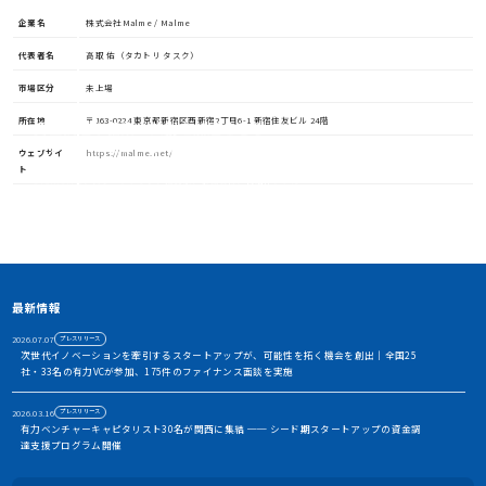
企業名
株式会社Malme / Malme
代表者名
高取 佑（タカトリ タスク）
市場区分
未上場
所在地
〒163-0224 東京都新宿区西新宿2丁目6-1 新宿住友ビル 24階
資金調達や協業・共創を加速させる
イノベーション・プラットフォーム
ウェブサイ
https://malme.net/
ト
STORIUMは、スタートアップ、投資家、事業会社、自治体、アカ
デミアなど、イノベーションを担う多様なステークホルダー間に存
在する情報の非対称性を解消し、価値ある出会いを創出すること
で、資金調達や事業共創を加速させるイノベーション・プラット
フォームです
アカウント利用申請
最新情報
2026.07.07
プレスリリース
次世代イノベーションを牽引するスタートアップが、可能性を拓く機会を創出｜全国25
社・33名の有力VCが参加、175件のファイナンス面談を実施
2026.03.16
プレスリリース
有力ベンチャーキャピタリスト30名が関西に集結 ── シード期スタートアップの資金調
達支援プログラム開催
2026.01.06
お知らせ