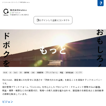
>
スタートアップ
>
株式会社Malme
株式会社Malme
スタートアップ
東京都
2021年2月設立
ログインして企業にコンタクト
BtoB
AI
SaaS
DX
建設業
土木
図面管理
プラットフォーム
照査
地方自治体
インフラ
Malmeは、建設業にAIを安全に浸透させ「次世代の土木企業」を創ることを目指すテックカンパニー
です。
設計管理プラットフォーム「CiviLink」を中心としたプロジェクト・ドキュメント管理のSaaS基盤、
照査・積算・帳票などのAI業務代行、現場への導入支援を組み合わせ、建設業の生産性向上と技術継承
の課題を解決しています。
ビジョン