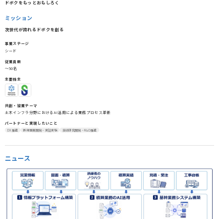
ドボクをもっとおもしろく
ミッション
次世代が誇れるドボクを創る
事業ステージ
シード
従業員数
〜50名
主要株主
共創・協業テーマ
土木インフラ分野におけるAI活用による業務プロセス革新
パートナーと実現したいこと
DX推進
新規事業開発・実証実験
技術研究開発・R&D推進
ニュース