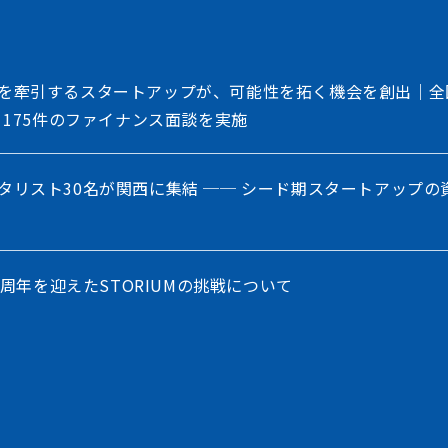
を牽引するスタートアップが、可能性を拓く機会を創出｜全
、175件のファイナンス面談を実施
タリスト30名が関西に集結 ── シード期スタートアップの
5周年を迎えたSTORIUMの挑戦について
の「出会いのプロセス」を再定義。ステークホルダー連携を進化
を発表。