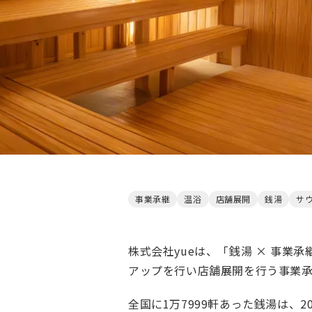
事業承継
温浴
店舗展開
銭湯
サ
株式会社yueは、「銭湯 × 事業
アップを行い店舗展開を行う事業
全国に1万7999軒あった銭湯は、2