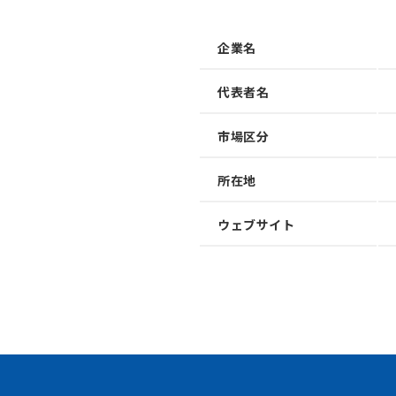
企業名
代表者名
市場区分
所在地
加速させる
トフォーム
ウェブサイト
、事業会社、自治体、アカデミアなど、イノベー
存在する情報の非対称性を解消し、価値ある
共創を加速させるイノベーション・プラット