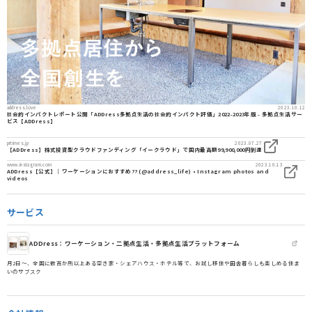
address.love
2023.10.12
社会的インパクトレポート公開「ADDress多拠点生活の社会的インパクト評価」2022-2023年版 - 多拠点生活サー
ビス【ADDress】
prtimes.jp
2023.07.27
【ADDress】株式投資型クラウドファンディング「イークラウド」で国内最高額99,900,000円到達
www.instagram.com
2023.10.13
ADDress【公式】｜ワーケーションにおすすめ?‍? (@address_life) • Instagram photos and
videos
サービス
ADDress：ワーケーション・二拠点生活・多拠点生活プラットフォーム
月2日〜、全国に数百か所以上ある空き家・シェアハウス・ホテル等で、お試し移住や田舎暮らしも楽しめる住ま
いのサブスク