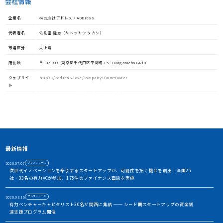
会社情報
企業名
株式会社アドレス / ADDress
代表者名
佐別當 隆志（サベットウ タカシ）
市場区分
未上場
所在地
〒102-0093 東京都千代田区平河町2-5-3 Nagatacho GRiD
資金調達や協業・共創を加速させる
イノベーション・プラットフォーム
ウェブサイ
https://address.love/company?from=footer
ト
STORIUMは、スタートアップ、投資家、事業会社、自治体、アカ
デミアなど、イノベーションを担う多様なステークホルダー間に存
在する情報の非対称性を解消し、価値ある出会いを創出すること
で、資金調達や事業共創を加速させるイノベーション・プラット
フォームです
アカウント利用申請
最新情報
2026.07.07
プレスリリース
次世代イノベーションを牽引するスタートアップが、可能性を拓く機会を創出｜全国25
社・33名の有力VCが参加、175件のファイナンス面談を実施
2026.03.16
プレスリリース
有力ベンチャーキャピタリスト30名が関西に集結 ── シード期スタートアップの資金調
達支援プログラム開催