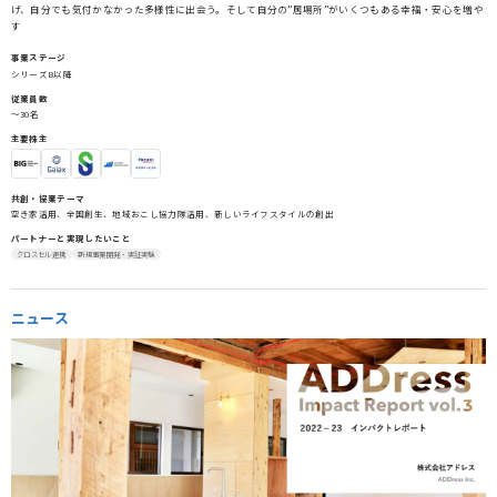
げ、自分でも気付かなかった多様性に出会う。そして自分の”居場所”がいくつもある幸福・安心を増や
す
事業ステージ
シリーズB以降
従業員数
〜30名
主要株主
共創・協業テーマ
空き家活用、全国創生、地域おこし協力隊活用、新しいライフスタイルの創出
パートナーと実現したいこと
クロスセル連携
新規事業開発・実証実験
ニュース