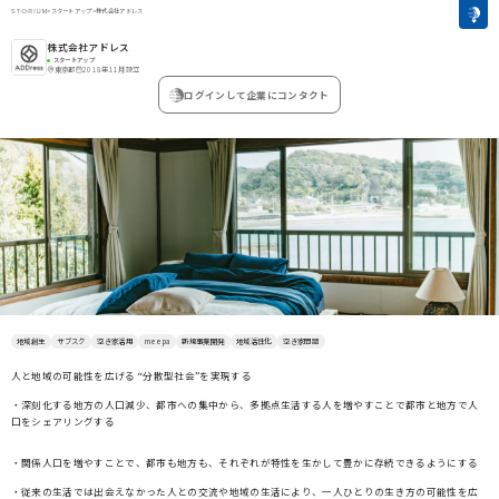
>
スタートアップ
>
株式会社アドレス
株式会社アドレス
スタートアップ
東京都
2018年11月設立
ログインして企業にコンタクト
地域創生
サブスク
空き家活用
meepa
新規事業開発
地域活性化
空き家問題
人と地域の可能性を広げる “分散型社会”を実現する
・深刻化する地方の人口減少、都市への集中から、多拠点生活する人を増やすことで都市と地方で人
口をシェアリングする
・関係人口を増やすことで、都市も地方も、それぞれが特性を生かして豊かに存続できるようにする
・従来の生活では出会えなかった人との交流や地域の生活により、一人ひとりの生き方の可能性を広