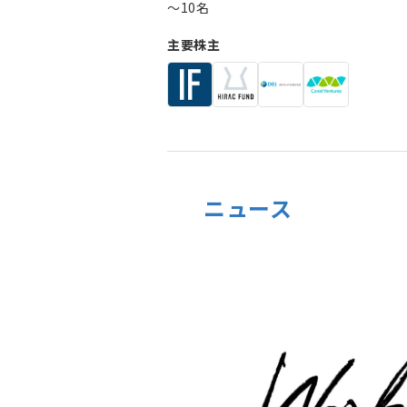
〜10名
主要株主
ニュース