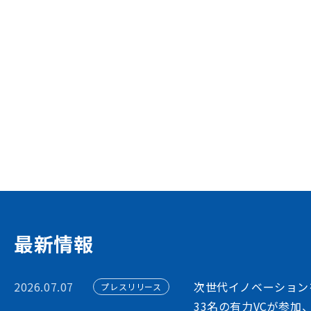
資金調達や協業・共創を
イノベーション・プラッ
STORIUMは、スタートアップ、投資家
ションを担う多様なステークホルダー間に
出会いを創出することで、資金調達や事業
フォームです
アカウント利用申請
最新情報
2026.07.07
次世代イノベーション
プレスリリース
33名の有力VCが参加