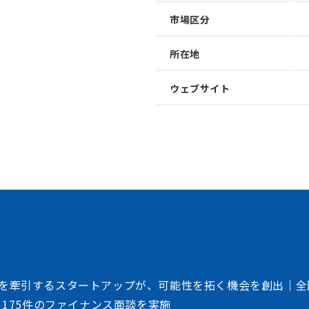
市場区分
所在地
加速させる
トフォーム
ウェブサイト
、事業会社、自治体、アカデミアなど、イノベー
存在する情報の非対称性を解消し、価値ある
共創を加速させるイノベーション・プラット
を牽引するスタートアップが、可能性を拓く機会を創出｜全
、175件のファイナンス面談を実施