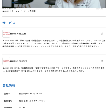
www.youtube.com
2024.01.25
NURSY【ナーシィー】サービス説明
サービス
NURSY REACH
NURSY REACHは、医療・介護・福祉分野の事業者を対象とした看護師採用のDX支援サービスです 。アナログな採
用手法が主流である現状に対し、ITやSNSの力を活用することで、効率的かつ効果的な看護師採用を支援します 。
採用成果報酬ゼロの完全定額制サブスクリプションモデルで提供されており、月額5万円から利用可能です 。
NURSY CARRER
NURSY CAREERは、看護師の転職・復職を支援する人材紹介サービスです 。 看護師のミッションへの共感を重視
し、転職後の離職率を評価に組み込むことで、若手看護師の定着率No.1を実現しています 。
会社情報
企業名
株式会社NURSY / NURSY
代表者名
福岡 厚志（フクオカ アツシ）
市場区分
未上場