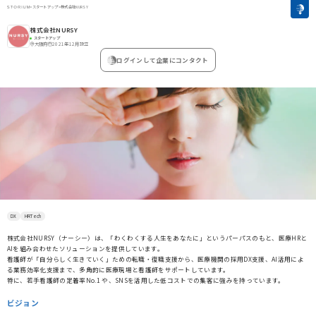
>
スタートアップ
>
株式会社NURSY
株式会社NURSY
スタートアップ
大阪府
2021年12月設立
ログインして企業にコンタクト
DX
HRTech
株式会社NURSY（ナーシー）は、「わくわくする人生をあなたに」というパーパスのもと、医療HRと
AIを組み合わせたソリューションを提供しています。
看護師が「自分らしく生きていく」ための転職・復職支援から、医療機関の採用DX支援、AI活用によ
る業務効率化支援まで、多角的に医療現場と看護師をサポートしています。
特に、若手看護師の定着率No.1 や、SNSを活用した低コストでの集客に強みを持っています。
ビジョン