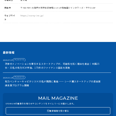
所在地
〒530-0001 大阪府大阪市北区梅田1-13-1大阪梅田ツインタワーズ・サウス15F
資金調達や協業・共創を加速させる
イノベーション・プラットフォーム
ウェブサイ
https://nursy-inc.jp/
ト
STORIUMは、スタートアップ、投資家、事業会社、自治体、アカ
デミアなど、イノベーションを担う多様なステークホルダー間に存
在する情報の非対称性を解消し、価値ある出会いを創出すること
で、資金調達や事業共創を加速させるイノベーション・プラット
フォームです
アカウント利用申請
最新情報
2026.07.07
プレスリリース
次世代イノベーションを牽引するスタートアップが、可能性を拓く機会を創出｜全国25
社・33名の有力VCが参加、175件のファイナンス面談を実施
2026.03.16
プレスリリース
有力ベンチャーキャピタリスト30名が関西に集結 ── シード期スタートアップの資金調
達支援プログラム開催
2026.01.06
お知らせ
MAIL MAGAZINE
2026年 年頭ご挨拶｜5周年を迎えたSTORIUMの挑戦について
STORIUMの最新のお知らせやコンテンツをタイムリーにお届けします。
2026.01.06
プレスリリース
最新情報を受け取る
STORIUM、企業間の「出会いのプロセス」を再定義。ステークホルダー連携を進化させ