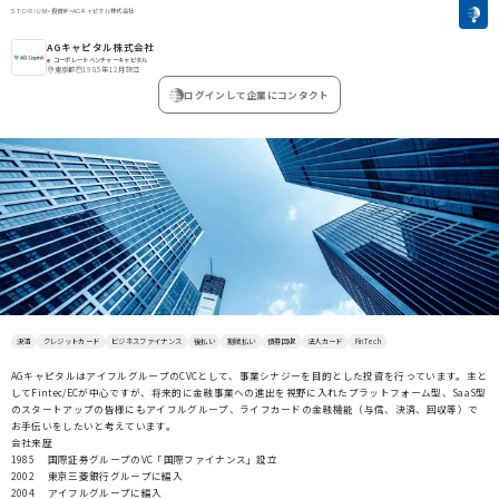
>
投資家
>
AGキャピタル株式会社
AGキャピタル株式会社
コーポレートベンチャーキャピタル
東京都
1985年12月設立
ログインして企業にコンタクト
決済
クレジットカード
ビジネスファイナンス
後払い
割賦払い
債券回収
法人カード
FinTech
AGキャピタルはアイフルグループのCVCとして、事業シナジーを目的とした投資を行っています。主と
してFintec/ECが中心ですが、将来的に金融事業への進出を視野に入れたプラットフォーム型、SaaS型
のスタートアップの皆様にもアイフルグループ、ライフカードの金融機能（与信、決済、回収等）で
お手伝いをしたいと考えています。
会社来歴
1985 国際証券グループのVC「国際ファイナンス」設立
2002 東京三菱銀行グループに編入
2004 アイフルグループに編入