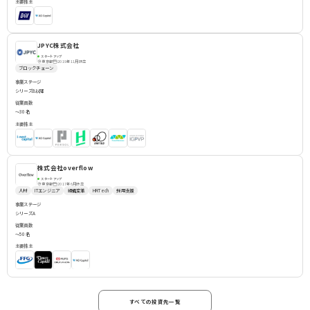
主要株主
JPYC株式会社
スタートアップ
2019年11月設立
東京都
ブロックチェーン
事業ステージ
シリーズB以降
従業員数
〜30名
主要株主
株式会社overflow
スタートアップ
2017年6月設立
東京都
人材
ITエンジニア
組織変革
HRTech
採用支援
事業ステージ
シリーズA
従業員数
〜50名
主要株主
すべての投資先一覧