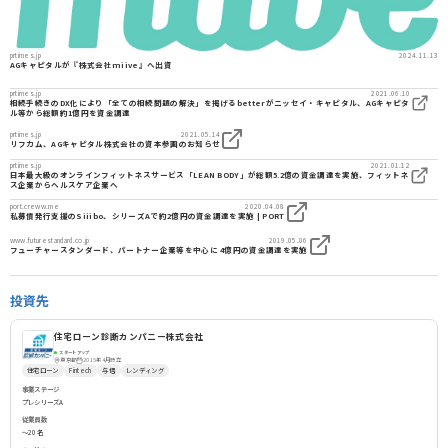
prtimes.jp
2024.11.13
AGキャピタルが『株式会社miive』へ出資
prtimes.jp
2021.06.10
相続手続きのDX化により「全ての相続問題の解決」を掲げるbetterがニッセイ・キャピタル、AGキャピタ
ル等から総額約1億円を資金調達
prtimes.jp
2021.05.14
リフカム、AGキャピタル株式会社の資本参画のお知らせ
prtimes.jp
2021.01.12
日本最大級のオンラインフィットネスサービス「LEAN BODY」が総額5.2億の資金調達を実施、フィットネ
ス企業からヘルスケア企業へ
port.creww.me
2020.04.08
私募債発行支援のSiiibo、シリーズAで約2億円の資金調達を実施 | PORT
www.futurestandard.co.jp
2019.05.06
フューチャースタンダード、パートナー企業等を中心に 4億円の資金調達を実施
投資先
住宅ローン診断カンパニー株式会社
スタートアップ
2015年4月設立
東京都
住宅ローン
Fintech
与信
レンディング
事業ステージ
プレシリーズA
従業員数
〜20名