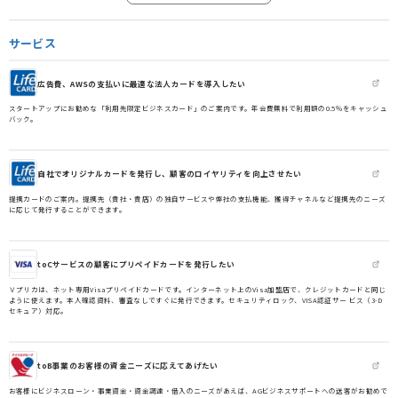
サービス
広告費、AWSの支払いに最適な法人カードを導入したい
スタートアップにお勧めな「利用先限定ビジネスカード」のご案内です。年会費無料で利用額の0.5％をキャッシュ
バック。
自社でオリジナルカードを発行し、顧客のロイヤリティを向上させたい
提携カードのご案内。提携先（貴社・貴店）の独自サービスや弊社の支払機能、獲得チャネルなど提携先のニーズ
に応じて発行することができます。
toCサービスの顧客にプリペイドカードを発行したい
Ｖプリカは、ネット専用Visaプリペイドカードです。インターネット上のVisa加盟店で、クレジットカードと同じ
ように使えます。本人確認資料、審査なしですぐに発行できます。セキュリティロック、VISA認証サー ビス（3-D
セキュア）対応。
toB事業のお客様の資金ニーズに応えてあげたい
お客様にビジネスローン・事業資金・資金調達・借入のニーズがあえば、AGビジネスサポートへの送客がお勧めで