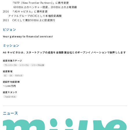
「NFP（New Frontier Partners)」に商号変更
600社以上のベンチャー投資、200社以上の上場実績
2016 「AGキャピタル」に商号変更
アイフルグループのCVCとして本格投資再開
2021 CVCとして累計50社以上に投資実行
ビジョン
Your gateway to financial services!
ミッション
AG キャピタルは、スタートアップの成長を金融事業会社とのオープンイノベーションで後押しします
投資対象ステージ
プレシリーズA
シリーズA
シリーズB以降
投資領域
EC
DX
FinTech
初回平均投資額
〜3,000万円
投資スタンス
フォローのみ
ニュース