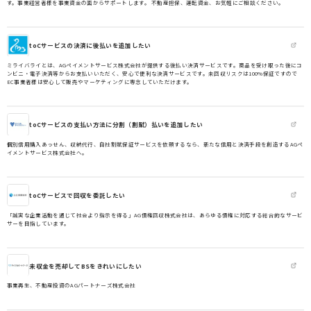
す。事業経営者様を事業資金の面からサポートします。 不動産担保、運転資金、お気軽にご相談ください。
toCサービスの決済に後払いを追加したい
ミライバライとは、AGペイメントサービス株式会社が提供する後払い決済サービスです。商品を受け取った後にコ
ンビニ・電子決済等からお支払いいただく、安心で便利な決済サービスです。未回収リスクは100%保証ですので
EC事業者様は安心して販売やマーケティングに専念していただけます。
toCサービスの支払い方法に分割（割賦）払いを追加したい
個別信用購入あっせん、収納代行、自社割賦保証サービスを依頼するなら、新たな信用と決済手段を創造するAGペ
イメントサービス株式会社へ。
toCサービスで回収を委託したい
「誠実な企業活動を通じて社会より指示を得る」AG債権回収株式会社は、あらゆる債権に対応する総合的なサービ
サーを目指しています。
未収金を売却してBSをきれいにしたい
事業再生、不動産投資のAGパートナーズ株式会社