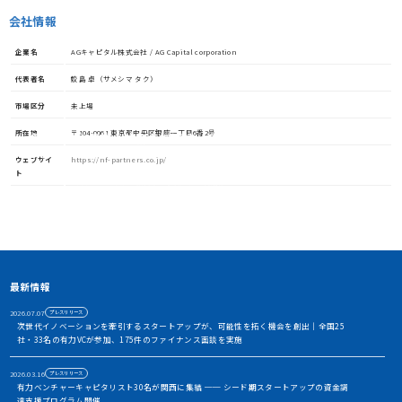
会社情報
企業名
AGキャピタル株式会社 / AG Capital corporation
代表者名
鮫島 卓（サメシマ タク）
市場区分
未上場
所在地
〒104-0061 東京都中央区銀座一丁目6番2号
資金調達や協業・共創を加速させる
イノベーション・プラットフォーム
ウェブサイ
https://nf-partners.co.jp/
ト
STORIUMは、スタートアップ、投資家、事業会社、自治体、アカ
デミアなど、イノベーションを担う多様なステークホルダー間に存
在する情報の非対称性を解消し、価値ある出会いを創出すること
で、資金調達や事業共創を加速させるイノベーション・プラット
フォームです
アカウント利用申請
最新情報
2026.07.07
プレスリリース
次世代イノベーションを牽引するスタートアップが、可能性を拓く機会を創出｜全国25
社・33名の有力VCが参加、175件のファイナンス面談を実施
2026.03.16
プレスリリース
有力ベンチャーキャピタリスト30名が関西に集結 ── シード期スタートアップの資金調
達支援プログラム開催