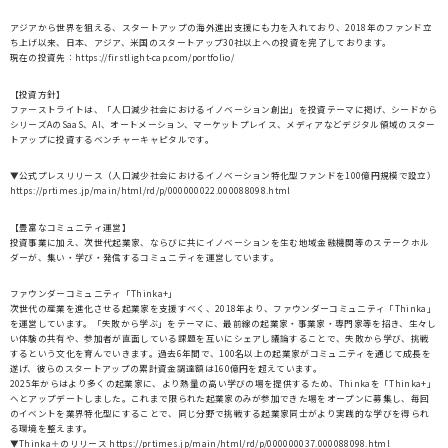
アジアから世界を狙える、スタートアップの海外進出支援にも力を入れており、2018年のファンド立
ち上げ以来、日本、アジア、米国のスタートアップ30社以上への投資を完了しております。
現在の投資先：https://firstlight-cap.com/portfolio/
【投資方針】
ファーストライトは、「人口減少社会におけるイノベーション創出」を投資テーマに掲げ、シードから
シリーズAのSaaS、AI、オートメーション、マーケットプレイス、メディアなどデジタル領域のスター
トアップに投資するベンチャーキャピタルです。
▼公式プレスリリース（人口減少社会におけるイノベーション特化型ファンドを100億円規模で設立）
https://prtimes.jp/main/html/rd/p/000000022.000088098.html
【豊富なコミュニティ運営】
投資事業に加え、次世代起業家、ならびに共にイノベーションを生む地域金融機関等のステークホル
ダーが、集い・学び・発信するコミュニティを運営しています。
ファウンダーコミュニティ「Thinka+」
次世代の産業を進化させる起業家を支援すべく、2018年より、ファウンダーコミュニティ「Thinka」
を運営しています。「失敗から学ぶ」をテーマに、最前線の起業家・事業家・専門家等を招き、生々し
い体験の共有や、参加者が直面している課題を互いにシェアし議論することで、失敗から学び、挑戦
するという文化を育んでいきます。過去6年間で、100名以上の起業家がコミュニティを通じて成長を
遂げ、彼らのスタートアップの累計資金調達額は160億円を超えています。
2025年からはより多くの起業家に、より熱量の高い学びの場を提供するため、Thinkaを「Thinka+」
へとアップデートしました。これまで限られた起業家のみが参加できた場をオープンに募集し、毎回
のイベントを業界特化型にすることで、同じ分野で挑戦する起業家同士がより実践的な学びを得られ
る環境を整えます。
▼Thinka＋のリリース https://prtimes.jp/main/html/rd/p/000000037.000088098.html