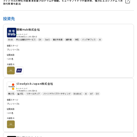
フィジカルAI特化の起業家支援プログラムが始動。ヒューマノイドラボ提供等、強力なエコシステムで次
世代産業を創出
投資先
現場Hub株式会社
スタートアップ
2022年4月設立
東京都
BtoB
中小企業向けサービス
DX
SaaS
働き方改革
建設業
住宅
バックオフィス
AI
事業ステージ
プレシリーズA
従業員数
〜20名
主要株主
Cloudpick Japan株式会社
スタートアップ
2020年6月設立
東京都
無人化
省人化
リテールテック
パーソナライズマーケティング
BtoBtoC
AI
IoT
DX
事業ステージ
プレシリーズA
従業員数
〜10名
主要株主