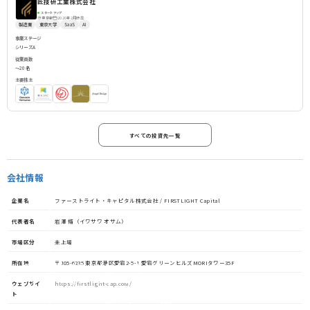
匠技研工業株式会社
スタートアップ
2020年2月設立
東京都
製造業
東京大学
SaaS
AI
事業ステージ
シリーズA
従業員数
〜20名
主要株主
すべての投資先一覧
会社情報
企業名
ファーストライト・キャピタル株式会社 / FIRSTLIGHT Capital
代表者名
岩澤 脩（イワサワ オサム）
市場区分
未上場
所在地
〒105-6235 東京都港区愛宕2-5-1 愛宕グリーンヒルズMORIタワー35F
資金調達や協業・共創を加速させる
イノベーション・プラットフォーム
ウェブサイ
https://firstlight-cap.com/
ト
STORIUMは、スタートアップ、投資家、事業会社、自治体、アカ