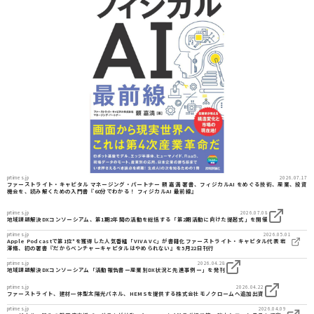
prtimes.jp
2026.07.17
ファーストライト・キャピタル マネージング・パートナー 頼 嘉満 著書、フィジカルAI をめぐる技術、産業、投資
機会を、読み解くための入門書『60分でわかる！ フィジカルAI 最前線』
prtimes.jp
2026.07.08
地域課題解決DXコンソーシアム、第1期2年間の活動を総括する「第2期活動に向けた提起式」を開催
prtimes.jp
2026.05.01
Apple Podcastで第1位*を獲得した人気番組「VIVA VC」が書籍化ファーストライト・キャピタル代表 岩
澤脩、初の著書『だからベンチャーキャピタルはやめられない』を5月22日刊行
prtimes.jp
2026.04.28
地域課題解決DXコンソーシアム「活動報告書ー産業別DX状況と先進事例ー」を発刊
prtimes.jp
2026.04.22
ファーストライト、建材一体型太陽光パネル、HEMSを提供する株式会社モノクロームへ追加出資
prtimes.jp
2026.04.09