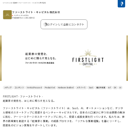
>
投資家
>
ファーストライト・キャピタル株式会社
ファーストライト・キャピタル株式会社
ベンチャーキャピタル
東京都
2018年2月設立
ログインして企業にコンタクト
メディア
コンテンツ
Vertical Focused
Product-led
Hardware Enabled
メタバース
SaaS
働き方改革
IoT
DX
AI
FIRSTLIGHT - ファーストライト -
起業家の覚悟を、はじめに照らす光となる。
ファーストライト・キャピタル（ファーストライト）は、SaaS、AI、オートメーションなど、デジタ
ル領域のスタートアップに投資するベンチャーキャピタルです。日本の人口減少に伴う社会課題の解決
に挑む、アーリーステージのスタートアップに対して、投資と成長支援を行っています。私たちは、世
界の新産業を創造する「起業家と事業」の成長プロセスを、「リアルな事業経験」を基にリードし、
投資先のビジョン実現をサポートしています。