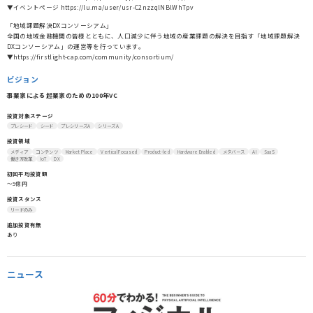
▼イベントページ https://lu.ma/user/usr-C2nzzqlNBlWhTpv
「地域課題解決DXコンソーシアム」
全国の地域金融機関の皆様とともに、人口減少に伴う地域の産業課題の解決を目指す「地域課題解決
DXコンソーシアム」の運営等を行っています。
▼https://firstlight-cap.com/community/consortium/
ビジョン
事業家による起業家のための100年VC
投資対象ステージ
プレシード
シード
プレシリーズA
シリーズA
投資領域
メディア
コンテンツ
Market Place
Vertical Focused
Product-led
Hardware Enabled
メタバース
AI
SaaS
働き方改革
IoT
DX
初回平均投資額
〜5億円
投資スタンス
リードのみ
追加投資有無
あり
ニュース