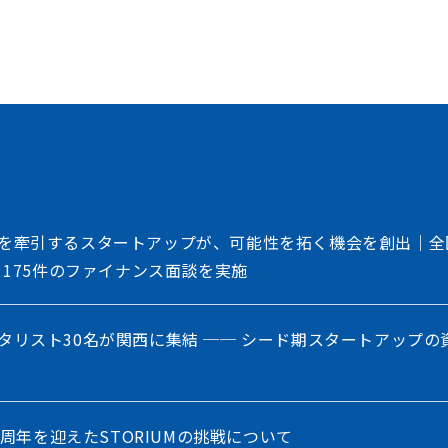
、事業会社、自治体、アカデミアなど、イノベー
存在する情報の非対称性を解消し、価値ある
共創を加速させるイノベーション・プラット
を牽引するスタートアップが、可能性を拓く機会を創出｜全
、175件のファイナンス面談を実施
タリスト30名が関西に集結 ── シード期スタートアップの
5周年を迎えたSTORIUMの挑戦について