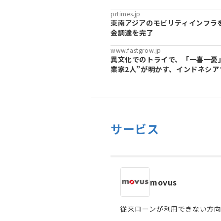
prtimes.jp
東南アジアのモビリティインフラを
金調達を完了
www.fastgrow.jp
異文化でのトライで、「一喜一憂
業家2人”が明かす、インドネシアでの
サービス
movus
従来ローンが利用できない方