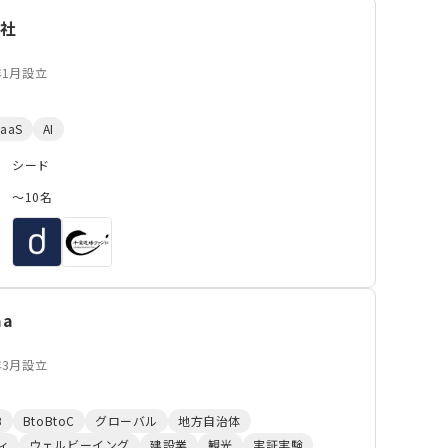
会社
年1月設立
SaaS
AI
シード
〜10名
aa
年3月設立
B
BtoBtoC
グローバル
地方自治体
ィ
ウェルビーイング
建設業
観光
実証実験