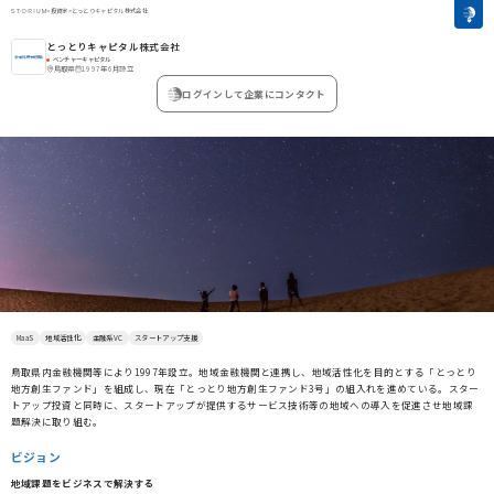
>
投資家
>
とっとりキャピタル株式会社
とっとりキャピタル株式会社
ベンチャーキャピタル
鳥取県
1997年6月設立
ログインして企業にコンタクト
MaaS
地域活性化
金融系VC
スタートアップ支援
鳥取県内金融機関等により1997年設立。地域金融機関と連携し、地域活性化を目的とする「とっとり
地方創生ファンド」を組成し、現在「とっとり地方創生ファンド3号」の組入れを進めている。スター
トアップ投資と同時に、スタートアップが提供するサービス技術等の地域への導入を促進させ地域課
題解決に取り組む。
ビジョン
地域課題をビジネスで解決する